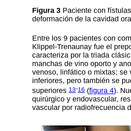
Figura 3
Paciente con fístula
deformación de la cavidad or
Entre los 9 pacientes con com
Klippel-Trenaunay fue el prep
caracteriza por la triada clási
manchas de vino oporto y ano
venoso, linfático o mixtas; s
inferiores, pero también se p
-
13
16
superiores
(
figura 4
). Nu
quirúrgico y endovascular, re
vascular por radiofrecuencia