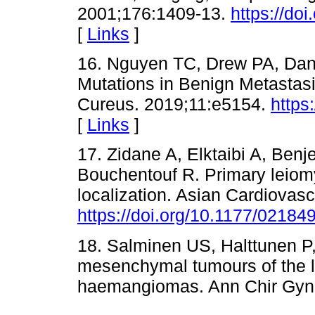
2001;176:1409-13.
https://do
[
Links
]
16. Nguyen TC, Drew PA, Da
Mutations in Benign Metastas
Cureus. 2019;11:e5154.
https
[
Links
]
17. Zidane A, Elktaibi A, Benj
Bouchentouf R. Primary leiom
localization. Asian Cardiovas
https://doi.org/10.1177/0218
18. Salminen US, Halttunen P,
mesenchymal tumours of the l
haemangiomas. Ann Chir Gyna