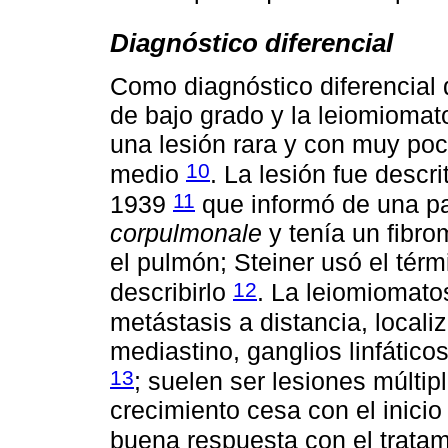
Diagnóstico diferencial
Como diagnóstico diferencial 
de bajo grado y la leiomiomat
una lesión rara y con muy po
10
medio
. La lesión fue descr
11
1939
que informó de una pa
corpulmonale
y tenía un fibro
el pulmón; Steiner usó el tér
12
describirlo
. La leiomiomato
metástasis a distancia, locali
mediastino, ganglios linfático
13
; suelen ser lesiones múltipl
crecimiento cesa con el inici
buena respuesta con el trata