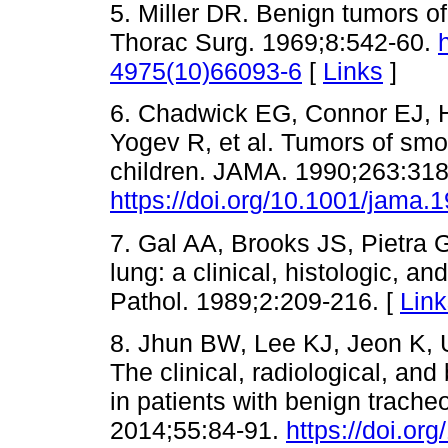
5. Miller DR. Benign tumors of
Thorac Surg. 1969;8:542-60.
4975(10)66093-6
[
Links
]
6. Chadwick EG, Connor EJ, 
Yogev R, et al. Tumors of smo
children. JAMA. 1990;263:318
https://doi.org/10.1001/jama
7. Gal AA, Brooks JS, Pietra
lung: a clinical, histologic, 
Pathol. 1989;2:209-216. [
Link
8. Jhun BW, Lee KJ, Jeon K,
The clinical, radiological, a
in patients with benign trach
2014;55:84-91.
https://doi.or