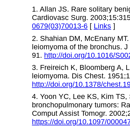
1. Allan JS. Rare solitary ben
Cardiovasc Surg. 2003;15:31
0679(03)70013-6
[
Links
]
2. Shahian DM, McEnany MT. 
leiomyoma of the bronchus. J
91.
http://doi.org/10.1016/S
3. Freireich K, Bloomberg A,
leiomyoma. Dis Chest. 1951;1
http://doi.org/10.1378/chest.1
4. Yoon YC, Lee KS, Kim TS, 
bronchopulmonary tumors: Radi
Comput Assist Tomogr. 2002;
https://doi.org/10.1097/000