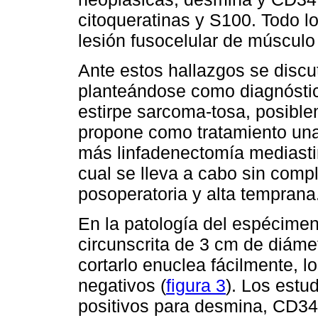
citoqueratinas y S100. Todo l
lesión fusocelular de músculo 
Ante estos hallazgos se discut
planteándose como diagnóstic
estirpe sarcoma-tosa, posible
propone como tratamiento una
más linfadenectomía mediastin
cual se lleva a cabo sin comp
posoperatoria y alta temprana
En la patología del espécime
circunscrita de 3 cm de diámet
cortarlo enuclea fácilmente, 
negativos (
figura 3
). Los estu
positivos para desmina, CD34