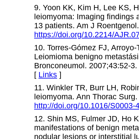
9. Yoon KK, Kim H, Lee KS, Ha
leiomyoma: Imaging findings 
13 patients. Am J Roentgenol
https://doi.org/10.2214/AJR.0
10. Torres-Gómez FJ, Arroyo-Tr
Leiomioma benigno metastásic
Bronconeumol. 2007;43:52-3
[
Links
]
11. Winkler TR, Burr LH, Rob
leiomyoma. Ann Thorac Surg.
http://doi.org/10.1016/S0003
12. Shin MS, Fulmer JD, Ho 
manifestations of benign meta
nodular lesions or interstitial