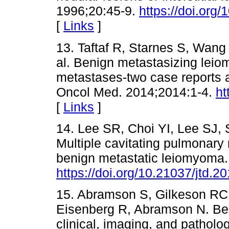
1996;20:45-9.
https://doi.or
[
Links
]
13. Taftaf R, Starnes S, Wang
al. Benign metastasizing leio
metastases-two case reports a
Oncol Med. 2014;2014:1-4.
ht
[
Links
]
14. Lee SR, Choi YI, Lee SJ, 
Multiple cavitating pulmonary
benign metastatic leiomyoma.
https://doi.org/10.21037/jtd.2
15. Abramson S, Gilkeson RC
Eisenberg R, Abramson N. Be
clinical, imaging, and patholo