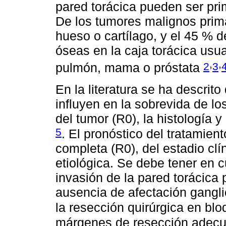
pared torácica pueden ser pri
De los tumores malignos prima
hueso o cartílago, y el 45 % d
óseas en la caja torácica us
,
,
2
3
pulmón, mama o próstata
En la literatura se ha descrito
influyen en la sobrevida de l
del tumor (R0), la histología y
5
. El pronóstico del tratamien
completa (R0), del estadio clí
etiológica. Se debe tener en 
invasión de la pared torácica
ausencia de afectación gangli
la resección quirúrgica en bl
márgenes de resección adecu