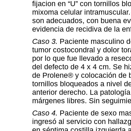
fijacion en “U” con tornillos b
mixoma celular intramuscular.
son adecuados, con buena evo
evidencia de recidiva de la e
Caso 3.
Paciente masculino d
tumor costocondral y dolor t
por lo que fue llevado a resec
del defecto de 4 x 4 cm. Se h
de Prolene® y colocación de ba
tornillos bloqueados a nivel d
anterior derecho. La patolog
márgenes libres. Sin seguimien
Caso 4.
Paciente de sexo mas
ingresó al servicio con hallazg
en séptima costilla izquierda a