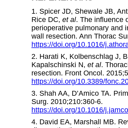
1. Spicer JD, Shewale JB, An
Rice DC,
et al
. The influence 
perioperative pulmonary and i
wall resection. Ann Thorac Su
https://doi.org/10.1016/j.atho
2. Harati K, Kolbenschlag J, B
Kapalschinski N,
et al
. Thorac
resection. Front Oncol. 2015;5
https://doi.org/10.3389/fonc.
3. Shah AA, D’Amico TA. Prima
Surg. 2010;210:360-6.
https://doi.org/10.1016/j.jamc
4. David EA, Marshall MB. Rev