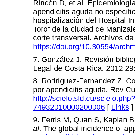
Rincón D, et al. Epidemiologí
apendicitis aguda no especifi
hospitalización del Hospital In
Toro” de la ciudad de Manizal
corte transversal. Archivos de
https://doi.org/10.30554/arc
7. González J. Revisión biblio
Legal de Costa Rica. 2012;29
8. Rodríguez-Fernandez Z. Co
por apendicitis aguda. Rev Cu
http://scielo.sld.cu/scielo.ph
74932010000200006
[
Links
]
9. Ferris M, Quan S, Kaplan B
al
. The global incidence of ap