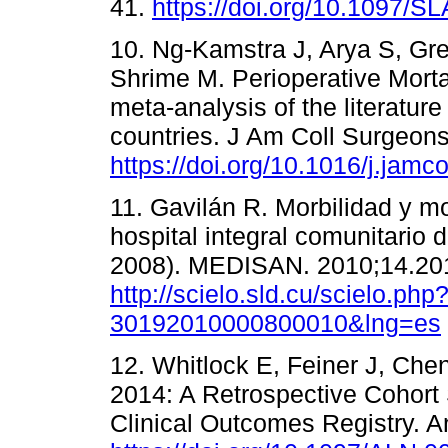
41.
https://doi.org/10.1097/
10. Ng-Kamstra J, Arya S, Gr
Shrime M. Perioperative Morta
meta-analysis of the literatur
countries. J Am Coll Surgeon
https://doi.org/10.1016/j.jamc
11. Gavilán R. Morbilidad y mo
hospital integral comunitario
2008). MEDISAN. 2010;14.201
http://scielo.sld.cu/scielo.ph
30192010000800010&lng=es
12. Whitlock E, Feiner J, Chen
2014: A Retrospective Cohort
Clinical Outcomes Registry. A