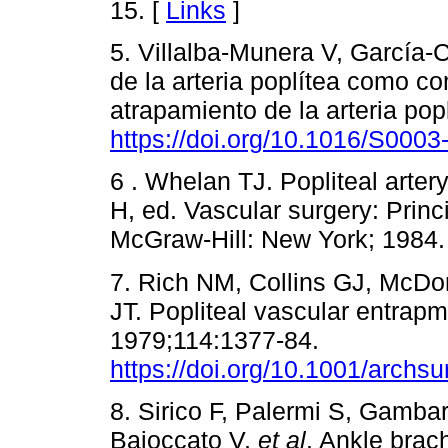
15. [
Links
]
5. Villalba-Munera V, García
de la arteria poplítea como co
atrapamiento de la arteria popl
https://doi.org/10.1016/S000
6 . Whelan TJ. Popliteal arte
H, ed. Vascular surgery: Princ
McGraw-Hill: New York; 1984. 
7. Rich NM, Collins GJ, McDon
JT. Popliteal vascular entrapme
1979;114:1377-84.
https://doi.org/10.1001/arch
8. Sirico F, Palermi S, Gambar
Baioccato V,
et al
. Ankle brach