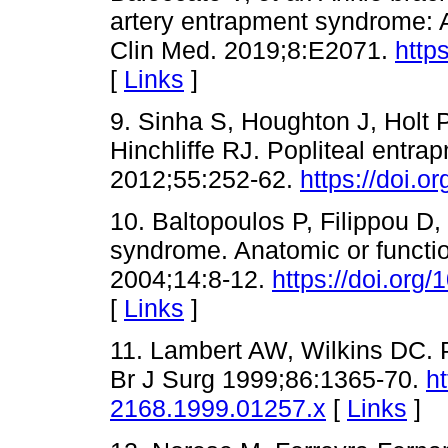
artery entrapment syndrome: A
Clin Med. 2019;8:E2071.
http
[
Links
]
9. Sinha S, Houghton J, Holt
Hinchliffe RJ. Popliteal entr
2012;55:252-62.
https://doi.o
10. Baltopoulos P, Filippou D,
syndrome. Anatomic or functi
2004;14:8-12.
https://doi.or
[
Links
]
11. Lambert AW, Wilkins DC. 
Br J Surg 1999;86:1365-70.
ht
2168.1999.01257.x
[
Links
]