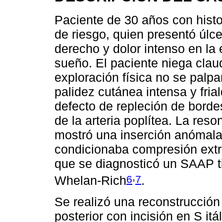
Paciente de 30 años con histo
de riesgo, quien presentó úlc
derecho y dolor intenso en la 
sueño. El paciente niega claud
exploración física no se palpa
palidez cutánea intensa y fria
defecto de repleción de bord
de la arteria poplítea. La re
mostró una inserción anómala
condicionaba compresión extrín
que se diagnosticó un SAAP tip
,
6
7
Whelan-Rich
.
Se realizó una reconstrucción
posterior con incisión en S itá