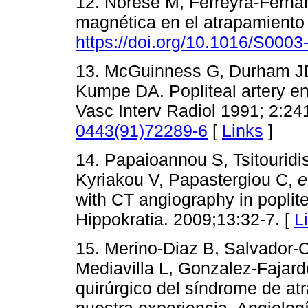
12. Norese M, Ferreyra-Ferna
magnética en el atrapamiento 
https://doi.org/10.1016/S000
13. McGuinness G, Durham JD
Kumpe DA. Popliteal artery en
Vasc Interv Radiol 1991; 2:24
0443(91)72289-6
[
Links
]
14. Papaioannou S, Tsitouridi
Kyriakou V, Papastergiou C,
e
with CT angiography in poplit
Hippokratia. 2009;13:32-7. [
L
15. Merino-Diaz B, Salvador-C
Mediavilla L, Gonzalez-Fajar
quirúrgico del síndrome de atr