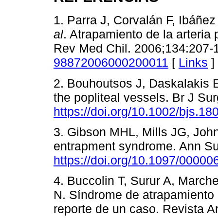
1. Parra J, Corvalán F, Ibáñez
al
. Atrapamiento de la arteria
Rev Med Chil. 2006;134:207-
98872006000200011
[
Links
]
2. Bouhoutsos J, Daskalakis E
the popliteal vessels. Br J Su
https://doi.org/10.1002/bjs.1
3. Gibson MHL, Mills JG, Joh
entrapment syndrome. Ann Su
https://doi.org/10.1097/000
4. Buccolin T, Surur A, Marche
N. Síndrome de atrapamiento d
reporte de un caso. Revista A