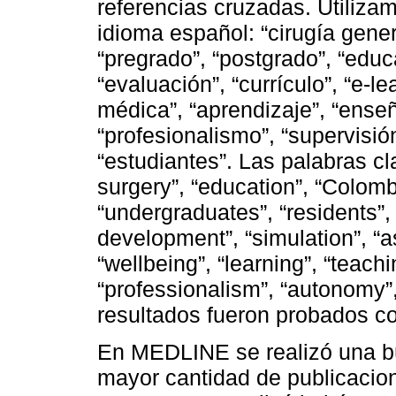
referencias cruzadas. Utiliza
idioma español: “cirugía gener
“pregrado”, “postgrado”, “educ
“evaluación”, “currículo”, “e-l
médica”, “aprendizaje”, “enseñ
“profesionalismo”, “supervisió
“estudiantes”. Las palabras cl
surgery”, “education”, “Colomb
“undergraduates”, “residents”,
development”, “simulation”, “a
“wellbeing”, “learning”, “teachi
“professionalism”, “autonomy”,
resultados fueron probados co
En MEDLINE se realizó una bú
mayor cantidad de publicacion