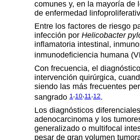
comunes y, en la mayoría de l
de enfermedad linfoproliferati
Entre los factores de riesgo p
infección por
Helicobacter pylo
inflamatoria intestinal, inmuno
inmunodeficiencia humana (VI
Con frecuencia, el diagnósti
intervención quirúrgica, cuan
siendo las más frecuentes perf
,
,
,
1
10
11
12
sangrado
.
Los diagnósticos diferenciale
adenocarcinoma y los tumore
generalizado o multifocal inte
pesar de gran volumen tumora