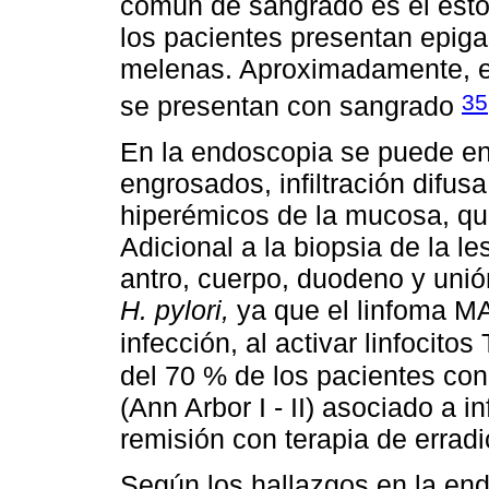
común de sangrado es el estó
los pacientes presentan epiga
melenas. Aproximadamente, e
35
se presentan con sangrado
En la endoscopia se puede enc
engrosados, infiltración difu
hiperémicos de la mucosa, qu
Adicional a la biopsia de la l
antro, cuerpo, duodeno y unió
H. pylori,
ya que el linfoma M
infección, al activar linfocito
del 70 % de los pacientes co
(Ann Arbor I - II) asociado a i
remisión con terapia de erradi
Según los hallazgos en la en