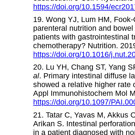
https://doi.org/10.1594/ecr20
19. Wong YJ, Lum HM, Fook-Ch
parenteral nutrition and bowel 
patients with gastrointestinal
chemotherapy? Nutrition. 201
https://doi.org/10.1016/j.nut.
20. Lu YH, Chang ST, Yang S
al
. Primary intestinal diffuse
showed a relative higher rate 
Appl Immunohistochem Mol Mo
https://doi.org/10.1097/PAI.
21. Tatar C, Yavas M, Akkus 
Arikan S. Intestinal perforati
in a patient diagnosed with 