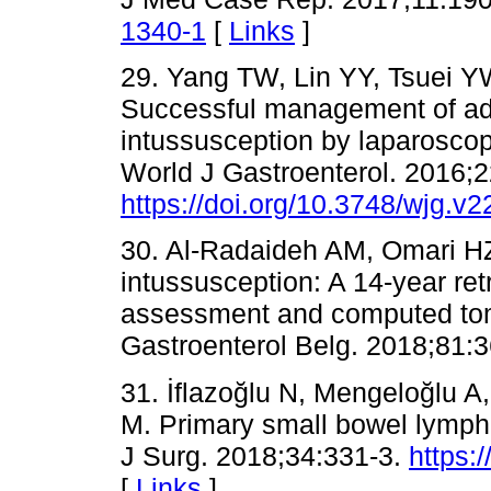
1340-1
[
Links
]
29. Yang TW, Lin YY, Tsuei 
Successful management of ad
intussusception by laparosco
World J Gastroenterol. 2016;2
https://doi.org/10.3748/wjg.v2
30. Al-Radaideh AM, Omari HZ
intussusception: A 14-year retr
assessment and computed tom
Gastroenterol Belg. 2018;81:3
31. İflazoğlu N, Mengeloğlu A
M. Primary small bowel lymph
J Surg. 2018;34:331-3.
https:
[
Links
]