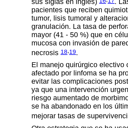
16
17
sus siglas en inglés)
. La
pacientes que reciben quimiot
tumor, lisis tumoral y alteracio
granulación. La tasa de perfo
mayor (41 - 50 %) que en célu
mucosa con invasión de pared
,
18
19
necrosis
.
El manejo quirúrgico electivo
afectado por linfoma se ha pr
evitar las complicaciones poste
ya que una intervención urgen
riesgo aumentado de morbimor
se ha abandonado en los últ
mejorar tasas de supervivenci
Otra estrategia que se ha usad