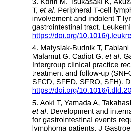
3. Kohri M, Tsukasaki K, Aku
T,
et al
. Peripheral T-cell lym
involvement and indolent T-lym
gastrointestinal tract. Leuke
https://doi.org/10.1016/j.leuk
4. Matysiak-Budnik T, Fabian
Malamut G, Cadiot G,
et al
. G
Intergroup clinical practice r
treatment and follow-up (
SFCD, SFED, SFRO, SFH). Dig
https://doi.org/10.1016/j.dld.
5. Aoki T, Yamada A, Takahash
et al
. Development and internal
for gastrointestinal events req
lymphoma patients. J Gastroen