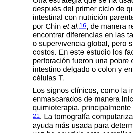
después del primer ciclo de q
intestinal con nutrición parent
16
por Chin
et al.
, de manera r
encontrar diferencias en las ta
o supervivencia global, pero 
costos. En este estudio los f
perforación fueron una pobre 
intestino delgado o colon y e
células T.
Los signos clínicos, como la i
enmascarados de manera inici
quimioterapia, principalmente 
21
. La tomografía computariz
ayuda más usada para determi