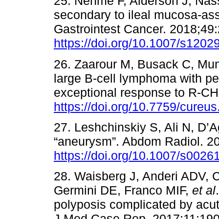
25. Nehme F, Alderson J, Nass
secondary to ileal mucosa-as
Gastrointest Cancer. 2018;49
https://doi.org/10.1007/s1202
26. Zaarour M, Busack C, Mun
large B-cell lymphoma with pe
exceptional response to R-C
https://doi.org/10.7759/cureu
27. Leshchinskiy S, Ali N, D’
“aneurysm”. Abdom Radiol. 2
https://doi.org/10.1007/s0026
28. Waisberg J, Anderi ADV,
Germini DE, Franco MIF,
et al
polyposis complicated by acute
J Med Case Rep. 2017;11:19