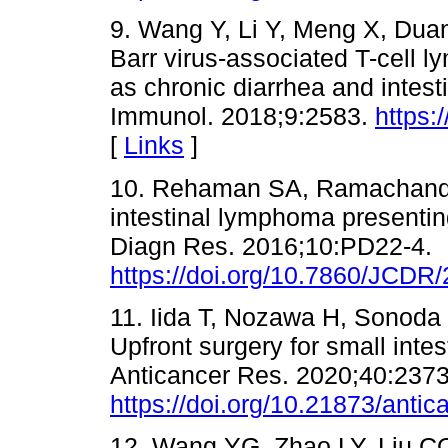
9. Wang Y, Li Y, Meng X, Du
Barr virus-associated T-cell l
as chronic diarrhea and intesti
Immunol. 2018;9:2583.
https:
[
Links
]
10. Rehaman SA, Ramachandr
intestinal lymphoma presenting 
Diagn Res. 2016;10:PD22-4.
https://doi.org/10.7860/JCDR
11. Iida T, Nozawa H, Sonoda
Upfront surgery for small int
Anticancer Res. 2020;40:2373
https://doi.org/10.21873/anti
12. Wang YG, Zhao LY, Liu C