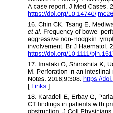
A case report. J Med Cases. 
https://doi.org/10.14740/jmc
16. Chin CK, Tsang E, Mediwa
et al
. Frequency of bowel perfo
aggressive non-Hodgkin lymph
involvement. Br J Haematol. 
https://doi.org/10.1111/bjh.15
17. Imataki O, Shiroshita K, 
M. Perforation in an intesti
Notes. 2016;9:308.
https://do
[
Links
]
18. Karadeli E, Erbay G, Par
CT findings in patients with 
obstruction. J Coll Physician