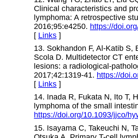
Clinical characteristics and pr
lymphoma: A retrospective stu
2016;95:e4250.
https://doi.
[
Links
]
13. Sokhandon F, Al-Katib S,
Scola D. Multidetector CT ent
lesions: a radiological-pathol
2017;42:1319-41.
https://doi
[
Links
]
14. Inada R, Fukata N, Ito T
lymphoma of the small intesti
https://doi.org/10.1093/jjco/h
15. Isayama C, Takeuchi N, T
Otsuka A. Primary T-cell lymph