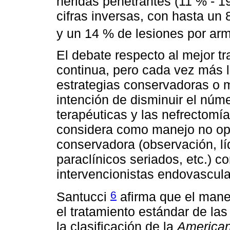
heridas penetrantes (11 % - 1
cifras inversas, con hasta un
y un 14 % de lesiones por ar
El debate respecto al mejor tr
continua, pero cada vez más la
estrategias conservadoras o 
intención de disminuir el núm
terapéuticas y las nefrectomí
considera como manejo no oper
conservadora (observación, l
paraclínicos seriados, etc.) c
intervencionistas endovascula
6
Santucci
afirma que el manej
el tratamiento estándar de las 
la clasificación de la
American 