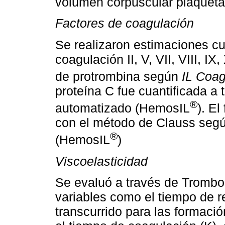
volumen corpuscular plaquetar
Factores de coagulación
Se realizaron estimaciones cua
coagulación II, V, VII, VIII, 
de protrombina según
IL Coag
proteína C fue cuantificada a
®
automatizado (HemosIL
). E
con el método de Clauss seg
®
(HemosIL
)
Viscoelasticidad
Se evaluó a través de Trombo
variables como el tiempo de r
transcurrido para las formació