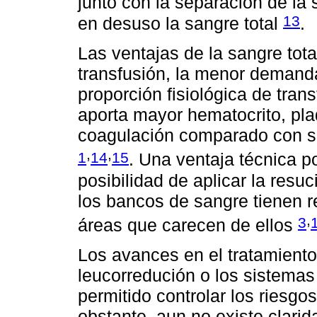
junto con la separación de la
13
en desuso la sangre total
.
Las ventajas de la sangre tot
transfusión, la menor demand
proporción fisiológica de tran
aporta mayor hematocrito, pla
coagulación comparado con sa
,
,
1
14
15
. Una ventaja técnica po
posibilidad de aplicar la resu
los bancos de sangre tienen r
,
3
áreas que carecen de ellos
Los avances en el tratamiento 
leucorredución o los sistemas
permitido controlar los riesgo
obstante, aun no existe clarid