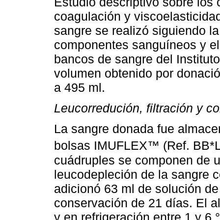
Estudio descriptivo sobre los
coagulación y viscoelasticida
sangre se realizó siguiendo la
componentes sanguíneos y el
bancos de sangre del Institut
volumen obtenido por donaci
a 495 ml.
Leucorredución, filtración y c
La sangre donada fue almacen
bolsas IMUFLEX™ (Ref. BB*
cuádruples se componen de un 
leucodepleción de la sangre c
adicionó 63 ml de solución de
conservación de 21 días. El a
y en refrigeración entre 1 y 6