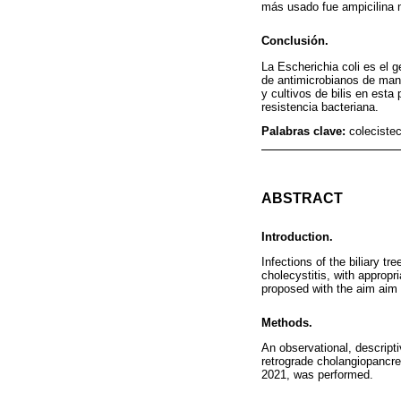
más usado fue ampicilina 
Conclusión.
La Escherichia coli es el g
de antimicrobianos de mane
y cultivos de bilis en esta
resistencia bacteriana.
Palabras clave:
colecistec
ABSTRACT
Introduction.
Infections of the biliary t
cholecystitis, with appropr
proposed with the aim aim to
Methods.
An observational, descript
retrograde cholangiopancre
2021, was performed.