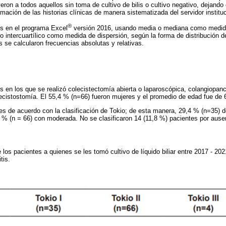
eron a todos aquellos sin toma de cultivo de bilis o cultivo negativo, dejan
mación de las historias clínicas de manera sistematizada del servidor instituc
®
os en el programa Excel
versión 2016, usando media o mediana como medida
o intercuartílico como medida de dispersión, según la forma de distribución d
as se calcularon frecuencias absolutas y relativas.
s en los que se realizó colecistectomía abierta o laparoscópica, colangiopanc
cistostomía. El 55,4 % (n=66) fueron mujeres y el promedio de edad fue de 6
es de acuerdo con la clasificación de Tokio; de esta manera, 29,4 % (n=35) d
,5 % (n = 66) con moderada. No se clasificaron 14 (11,8 %) pacientes por ause
 los pacientes a quienes se les tomó cultivo de líquido biliar entre 2017 - 20
itis.