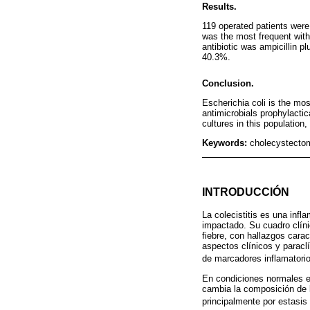
Results.
119 operated patients wer
was the most frequent with
antibiotic was ampicillin p
40.3%.
Conclusion.
Escherichia coli is the most
antimicrobials prophylactic
cultures in this population,
Keywords:
cholecystectomy
INTRODUCCIÓN
La colecistitis es una infl
impactado. Su cuadro clíni
fiebre, con hallazgos carac
aspectos clínicos y paracl
de marcadores inflamatorio
En condiciones normales el 
cambia la composición de la
principalmente por estasis a