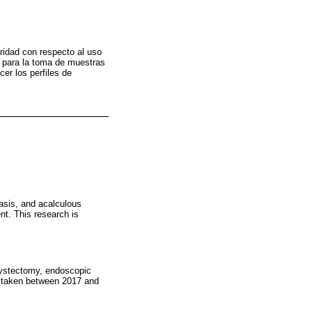
aridad con respecto al uso
s para la toma de muestras
cer los perfiles de
iasis, and acalculous
nt. This research is
ecystectomy, endoscopic
s taken between 2017 and