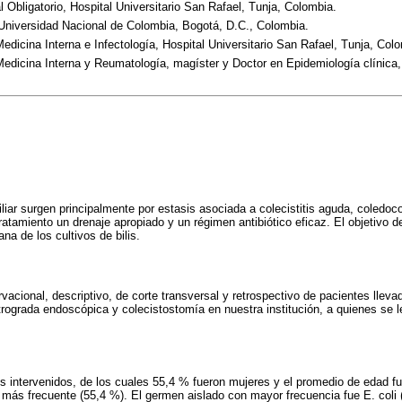
 Obligatorio, Hospital Universitario San Rafael, Tunja, Colombia.
Universidad Nacional de Colombia, Bogotá, D.C., Colombia.
edicina Interna e Infectología, Hospital Universitario San Rafael, Tunja, Col
edicina Interna y Reumatología, magíster y Doctor en Epidemiología clínica, 
iliar surgen principalmente por estasis asociada a colecistitis aguda, coledocoli
l tratamiento un drenaje apropiado y un régimen antibiótico eficaz. El objetivo d
ana de los cultivos de bilis.
vacional, descriptivo, de corte transversal y retrospectivo de pacientes llev
trograda endoscópica y colecistostomía en nuestra institución, a quienes se l
s intervenidos, de los cuales 55,4 % fueron mujeres y el promedio de edad fu
a más frecuente (55,4 %). El germen aislado con mayor frecuencia fue E. coli (