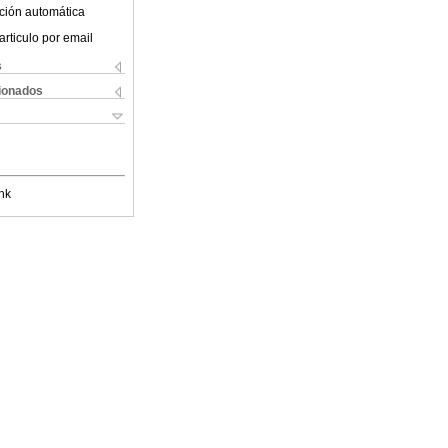
ción automática
articulo por email
s
cionados
nk