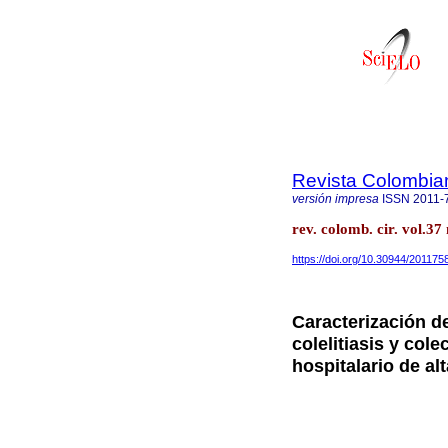
Revista Colombia
versión impresa
ISSN
2011-
rev. colomb. cir. vol.3
https://doi.org/10.30944/201175
Caracterización de
colelitiasis y cole
hospitalario de al