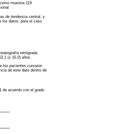
do como muestra 119
ional.
s de tendencia central, y
e los datos; para el caso
reatografía retrógrada
3,1 (± 16,0) años.
e los pacientes cursaron
ncia de este dato dentro de
21 de acuerdo con el grado