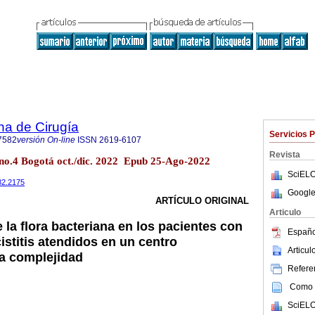
na de Cirugía
Servicios 
7582
versión On-line
ISSN
2619-6107
Revista
7 no.4 Bogotá oct./dic. 2022 Epub 25-Ago-2022
SciELO
82.2175
Google
ARTÍCULO ORIGINAL
Articulo
 la flora bacteriana en los pacientes con
Españo
cistitis atendidos en un centro
Articu
ta complejidad
Referen
Como c
SciELO