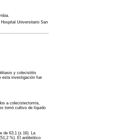
ombia.
Hospital Universitario San
tiasis y colecistitis
e esta investigación fue
ados a colecistectomía,
es tomó cultivo de líquido
e de 63,1 (± 16). La
51,2 %). El antibiótico