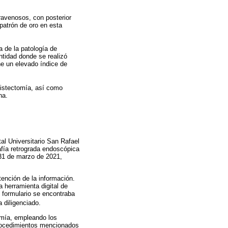
travenosos, con posterior
 patrón de oro en esta
a de la patología de
entidad donde se realizó
ne un elevado índice de
ecistectomía, así como
na.
tal Universitario San Rafael
afía retrograda endoscópica
l 31 de marzo de 2021,
tención de la información.
a herramienta digital de
 formulario se encontraba
 diligenciado.
omía, empleando los
procedimientos mencionados