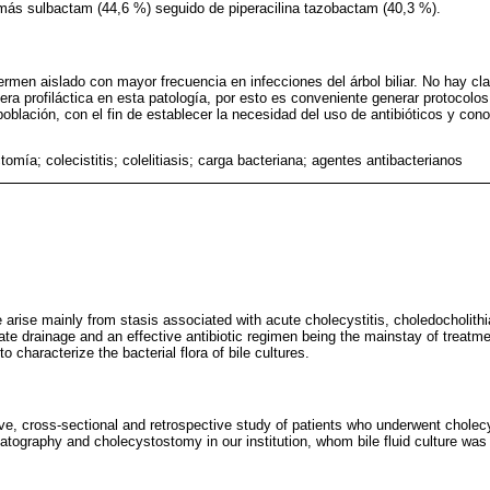
más sulbactam (44,6 %) seguido de piperacilina tazobactam (40,3 %).
ermen aislado con mayor frecuencia en infecciones del árbol biliar. No hay cl
ra profiláctica en esta patología, por esto es conveniente generar protocolo
 población, con el fin de establecer la necesidad del uso de antibióticos y cono
tomía; colecistitis; colelitiasis; carga bacteriana; agentes antibacterianos
ree arise mainly from stasis associated with acute cholecystitis, choledocholith
iate drainage and an effective antibiotic regimen being the mainstay of treatme
 characterize the bacterial flora of bile cultures.
ive, cross-sectional and retrospective study of patients who underwent chol
atography and cholecystostomy in our institution, whom bile fluid culture wa