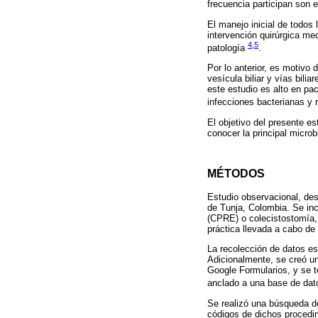
frecuencia participan son 
El manejo inicial de todos 
intervención quirúrgica med
4
,
5
patología
.
Por lo anterior, es motivo 
vesícula biliar y vías bili
este estudio es alto en pa
infecciones bacterianas y 
El objetivo del presente e
conocer la principal microb
MÉTODOS
Estudio observacional, desc
de Tunja, Colombia. Se inc
(CPRE) o colecistostomía, 
práctica llevada a cabo de 
La recolección de datos es
Adicionalmente, se creó un 
Google Formularios, y se t
anclado a una base de dat
Se realizó una búsqueda d
códigos de dichos procedim