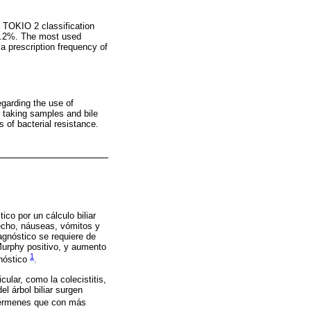
 TOKIO 2 classification
51.2%. The most used
 a prescription frequency of
regarding the use of
or taking samples and bile
s of bacterial resistance.
ico por un cálculo biliar
recho, náuseas, vómitos y
iagnóstico se requiere de
 Murphy positivo, y aumento
1
gnóstico
.
ular, como la colecistitis,
l árbol biliar surgen
gérmenes que con más