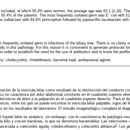
e included, of which 55.4% were women, the average age was 63.1 (± 16). The
 55.4% of the patients. The most frequently isolated germ was E. coli with 
lus sulbactam with 44.6% prescription followed by piperacillin tazobactam with
 frequently isolated germ in infections of the biliary tree. There is no clarity 
ally in this pathology. For this reason it is convenient to generate protocols f
 in order to establish the need for the use of antibiotics and to know the profile
; cholecystitis; cholelithiasis; bacterial load; antibacterial agents
amación de la vesícula biliar como resultado de la obstrucción del conducto císt
co se caracteriza por dolor abdominal constante en el cuadrante superior de
terísticos de dolor a la palpación en el cuadrante superior derecho. Para el d
ínicos, entre los que se puede encontrar la vesícula biliar palpable, signo de
s en los resultados de laboratorio. El estudio imagenológico completa el dia
líquido biliar es aséptico, sin embargo, con la coexistencia de patología vesic
 bilis y crecen bacterias, lo que se denomina bacteriobilia. Las infecciones de
2
sociada a colecistitis aguda, coledocolitiasis y colecistitis alitiásica
. Los 