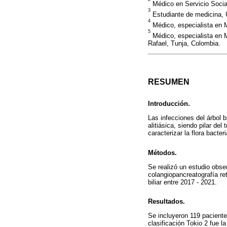
Médico en Servicio Social
3
Estudiante de medicina, 
4
Médico, especialista en M
5
Médico, especialista en M
Rafael, Tunja, Colombia.
RESUMEN
Introducción.
Las infecciones del árbol b
alitiásica, siendo pilar de
caracterizar la flora bacteri
Métodos.
Se realizó un estudio obser
colangiopancreatografía re
biliar entre 2017 - 2021.
Resultados.
Se incluyeron 119 paciente
clasificación Tokio 2 fue l