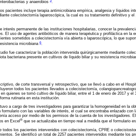
3
enterobacterias y anaerobios
.
los pacientes incluye terapia antimicrobiana empírica, analgesia y líquidos in
iante colecistectomía laparoscópica, la cual es su tratamiento definitivo y el
de interés permanente de las instituciones hospitalarias, conocer la prevalenci
ares. El uso de agentes antibióticos de manera terapéutica y profiláctica en la 
cientes sometidos a colecistectomía vía abierta o laparoscópica, lo que supo
6
resistencia microbiana
.
studio fue caracterizar la población intervenida quirúrgicamente mediante col
iota bacteriana presente en cultivos de líquido biliar y su resistencia microbia
riptivo, de corte transversal y retrospectivo, que se llevó a cabo en el Hospi
luyeron todos los pacientes llevados a colecistectomía, colangiopancreatogr
en quienes se tomó cultivo de líquido biliar, entre el 1 de enero de 2017 y e
forma rutinaria en esta institución.
tuvo a cargo de tres investigadores para garantizar la homogeneidad en la ob
formulario con las variables de interés, el cual se encontraba enlazado con l
enía acceso por medio de los permisos de la cuenta de los investigadores. El
®
os en Excel
que se actualizaba en tiempo real a medida que el formulario era
e todos los pacientes intervenidos con colecistectomía, CPRE o colecistost
ientos. Se identificó un total de 2257 pacientes intervenidos mediante los 