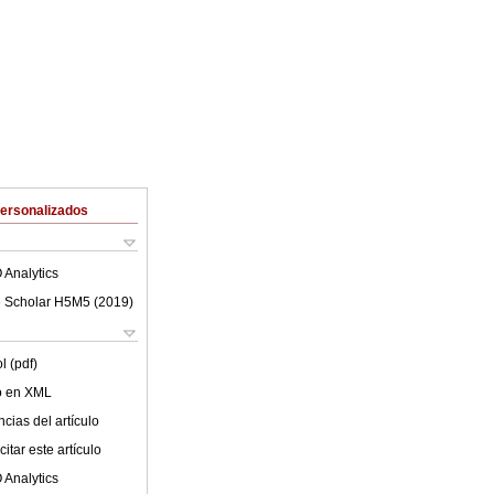
Personalizados
 Analytics
 Scholar H5M5 (
2019
)
l (pdf)
lo en XML
cias del artículo
itar este artículo
 Analytics