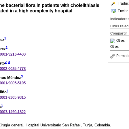
Traduc
e bacterial flora in patients with cholelithiasis
ated in a high complexity hospital
Enviar 
Indicadore
Links rela
Compartir
1
dez
Otros
Otros
2
rez
-0001-9213-4433
Permali
2
a
eto
-0002-0025-4778
3
anos-Méndez
-0001-9665-5105
4
Niño
-0001-6305-9315
5
a
-0003-1490-1822
irugía general, Hospital Universitario San Rafael, Tunja, Colombia.