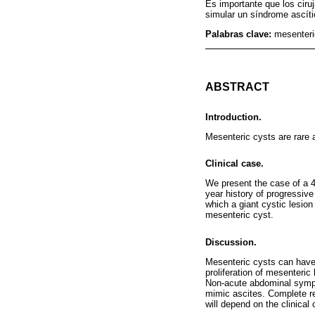
Es importante que los ciru
simular un síndrome ascíti
Palabras clave:
mesenterio
ABSTRACT
Introduction.
Mesenteric cysts are rare a
Clinical case.
We present the case of a 4-
year history of progressiv
which a giant cystic lesio
mesenteric cyst.
Discussion.
Mesenteric cysts can have a
proliferation of mesenteri
Non-acute abdominal sympt
mimic ascites. Complete re
will depend on the clinical