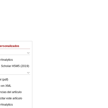
Personalizados
 Analytics
 Scholar H5M5 (
2019
)
l (pdf)
lo en XML
cias del artículo
itar este artículo
 Analytics