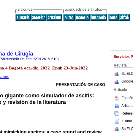
na de Cirugía
Servicios 
7582
versión On-line
ISSN
2619-6107
Revista
7 no.4 Bogotá oct./dic. 2022 Epub 23-Jun-2022
SciELO
82.984
Google
PRESENTACIÓN DE CASO
Articulo
o gigante como simulador de ascitis:
Españo
 y revisión de la literatura
Articu
Referen
Como c
SciELO
t mimicking ascites: a case report and review