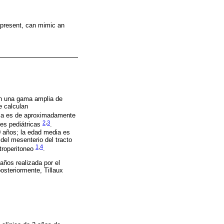
 present, can mimic an
on una gama amplia de
e calculan
ncia es de aproximadamente
2
,
3
nes pediátricas
.
 años; la edad media es
del mesenterio del tracto
1
,
4
etroperitoneo
.
años realizada por el
osteriormente, Tillaux