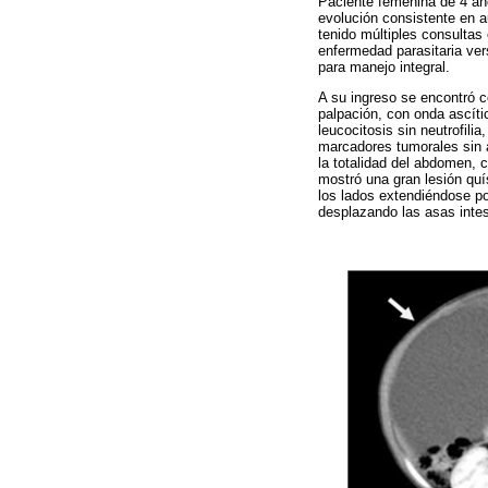
Paciente femenina de 4 año
evolución consistente en a
tenido múltiples consultas 
enfermedad parasitaria ver
para manejo integral.
A su ingreso se encontró c
palpación, con onda ascíti
leucocitosis sin neutrofil
marcadores tumorales sin 
la totalidad del abdomen,
mostró una gran lesión quís
los lados extendiéndose po
desplazando las asas intes