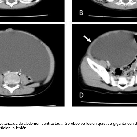
utarizada de abdomen contrastada. Se observa lesión quística gigante con 
eñalan la lesión.