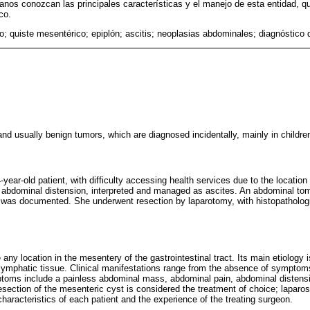
janos conozcan las principales características y el manejo de esta entidad, 
co.
; quiste mesentérico; epiplón; ascitis; neoplasias abdominales; diagnóstico d
nd usually benign tumors, which are diagnosed incidentally, mainly in childre
year-old patient, with difficulty accessing health services due to the locatio
e abdominal distension, interpreted and managed as ascites. An abdominal t
n was documented. She underwent resection by laparotomy, with histopathologi
ny location in the mesentery of the gastrointestinal tract. Its main etiology
c lymphatic tissue. Clinical manifestations range from the absence of sympto
oms include a painless abdominal mass, abdominal pain, abdominal distension
section of the mesenteric cyst is considered the treatment of choice; laparo
 characteristics of each patient and the experience of the treating surgeon.