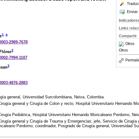
Traduc
Enviar 
Indicadore
Links rela
1
a
z
Compartir
-0003-2989-7678
Otros
Otros
2
Flórez
-0002-7994-1107
Permali
3
ssan
-0003-4876-2883
gía general, Universidad Surcolombiana, Neiva, Colombia.
irugía general y Cirugía de Colon y recto, Hospital Universitario Hernando 
irugía Pediátrica, Hospital Universitario Hernando Moncaleano Perdomo, Nei
irugía general y Cirugía de Trauma y Emergencias; jefe, Servicio de Cirugía 
ncaleano Perdomo; coordinador, Posgrado de Cirugía general, Universidad Su