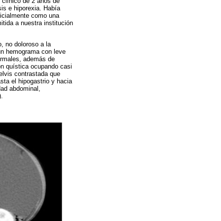
 clínico de 2 años de
is e hiporexia. Había
inicialmente como una
tida a nuestra institución
, no doloroso a la
n un hemograma con leve
normales, además de
ón quística ocupando casi
lvis contrastada que
sta el hipogastrio y hacia
dad abdominal,
).