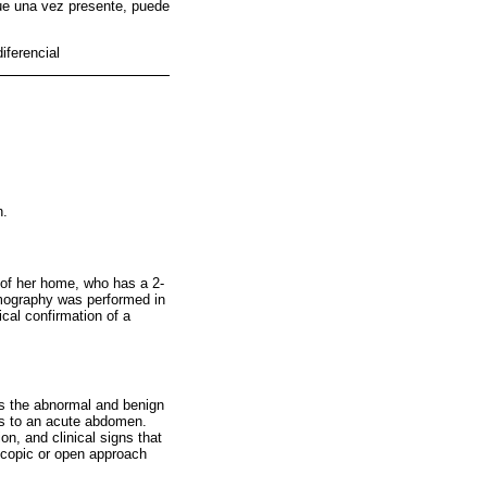
que una vez presente, puede
iferencial
n.
n of her home, who has a 2-
omography was performed in
cal confirmation of a
 is the abnormal and benign
ms to an acute abdomen.
, and clinical signs that
scopic or open approach