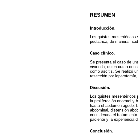
RESUMEN
Introducción.
Los quistes mesentéricos 
pediátrica, de manera incid
Caso clínico.
Se presenta el caso de una
vivienda, quien cursa con 
como ascitis. Se realizó u
resección por laparotomía,
Discusión.
Los quistes mesentéricos pu
la proliferación anormal y
hasta el abdomen agudo. D
abdominal, distensión abdo
considerada el tratamiento
paciente y la experiencia de
Conclusión.