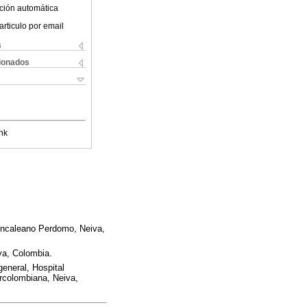
ción automática
articulo por email
s
cionados
nk
Moncaleano Perdomo, Neiva,
va, Colombia.
general, Hospital
rcolombiana, Neiva,