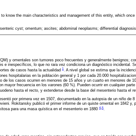
ns to know the main characteristics and management of this entity, which once
enteric cyst; omentum; ascites; abdominal neoplasms; differential diagnosis
(QM) y omentales son tumores poco frecuentes y generalmente benignos; c
es e inespecíficos, lo que no rara vez condiciona un diagnóstico incidental. S
1
rtes de casos hasta la actualidad
. A nivel global se estima que la incide
nes hospitalarias en la población general y 1 por cada 20.000 hospitalizacio
o de los casos ocurren en menores de 15 años y un cuarto en menores de 10
on mayor frecuencia en los varones (60 %). Pueden ocurrir en cualquier parte 
 duodeno hasta el recto, y extenderse desde la base del mesenterio hasta el r
esentó por primera vez en 1507, documentado en la autopsia de un niño de 8 
vieni. Rokitansky publicó el primer informe de un quiste omental en 1842 y, p
4
,
5
 exitosa para una masa quística en el mesenterio en 1880
.