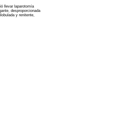
ó llevar laparotomía
igante, desproporcionada
ilobulada y renitente,