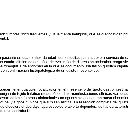
son tumores poco frecuentes y usualmente benignos, que se diagnostican pri
ental.
 paciente de cuatro años de edad, con dificultad para acceso a servicio de sa
un cuadro clínico de dos años de evolución de distensión abdominal progresi
na tomografía de abdomen en la que se documentó una lesión quística gigante,
 con confirmación histopatológica de un quiste mesentérico.
eden tener cualquier localización en el mesenterio del tracto gastrointestinal
 benigna de tejido linfático mesentérico. Las manifestaciones clínicas van de
entro de los síntomas abdominales no agudos se encuentran masa abdominal 
minal y signos clínicos que simulan ascitis. La resección completa del quis
 de elección; el abordaje laparoscópico o abierto dependerá de las característ
l cirujano tratante.