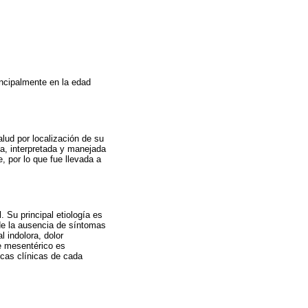
ncipalmente en la edad
lud por localización de su
va, interpretada y manejada
 por lo que fue llevada a
. Su principal etiología es
sde la ausencia de síntomas
indolora, dolor
te mesentérico es
icas clínicas de cada