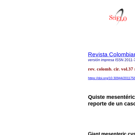
Revista Colombia
versión impresa
ISSN
2011-
rev. colomb. cir. vol.3
https://doi.org/10.30944/201175
Quiste mesentéric
reporte de un caso
Giant mesenteric cys