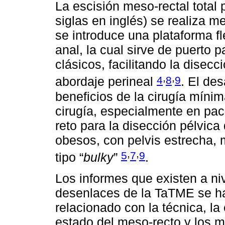
La escisión meso-rectal total 
siglas en inglés) se realiza m
se introduce una plataforma fl
anal, la cual sirve de puerto 
clásicos, facilitando la disecc
,
,
4
8
9
abordaje perineal
. El des
beneficios de la cirugía mínim
cirugía, especialmente en pa
reto para la disección pélvic
obesos, con pelvis estrecha,
,
,
5
7
9
tipo “
bulky
”
.
Los informes que existen a ni
desenlaces de la TaTME se ha
relacionado con la técnica, la 
estado del meso-recto y los 