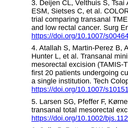
3. Deijen CL, Velthuis S, Tsai
ESM, Sietses C, et al. COLOR I
trial comparing transanal TM
and low rectal cancer. Surg E
https://doi.org/10.1007/s0046
4. Atallah S, Martin-Perez B,
Hunter L, et al. Transanal mini
mesorectal excision (TAMIS-T
first 20 patients undergoing cu
a single institution. Tech Col
https://doi.org/10.1007/s1015
5. Larsen SG, Pfeffer F, Kørn
transanal total mesorectal exc
https://doi.org/10.1002/bjs.11