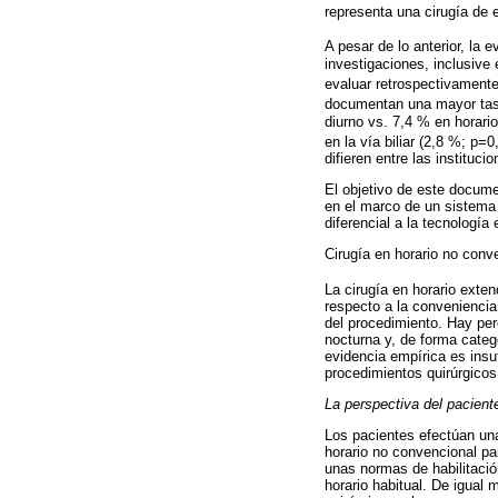
representa una cirugía de 
A pesar de lo anterior, la 
investigaciones, inclusive 
evaluar retrospectivament
documentan una mayor ta
diurno vs. 7,4 % en horario
en la vía biliar (2,8 %; p=
difieren entre las instituc
El objetivo de este docume
en el marco de un sistema 
diferencial a la tecnología
Cirugía en horario no conv
La cirugía en horario exte
respecto a la conveniencia 
del procedimiento. Hay pe
nocturna y, de forma categó
evidencia empírica es insuf
procedimientos quirúrgicos
La perspectiva del paciente
Los pacientes efectúan una
horario no convencional pa
unas normas de habilitació
horario habitual. De igual 