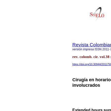
Revista Colombia
versión impresa
ISSN
2011-
rev. colomb. cir. vol.3
https://doi.org/10.30944/201175
Cirugía en horario
involucrados
Extended hours surge