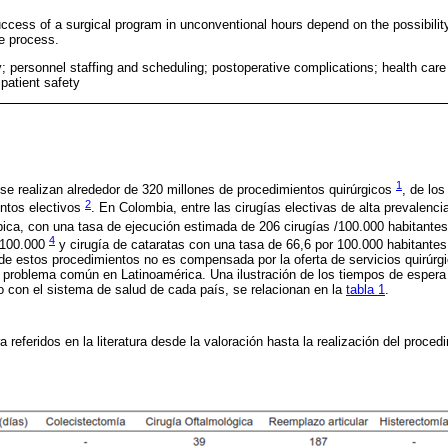
ccess of a surgical program in unconventional hours depend on the possibility 
he process.
y; personnel staffing and scheduling; postoperative complications; health ca
patient safety
1
 se realizan alrededor de 320 millones de procedimientos quirúrgicos
, de lo
2
ntos electivos
. En Colombia, entre las cirugías electivas de alta prevalenci
pica, con una tasa de ejecución estimada de 206 cirugías /100.000 habitante
4
/ 100.000
y cirugía de cataratas con una tasa de 66,6 por 100.000 habitante
de estos procedimientos no es compensada por la oferta de servicios quirúrgi
un problema común en Latinoamérica. Una ilustración de los tiempos de esper
 con el sistema de salud de cada país, se relacionan en la
tabla 1
.
referidos en la literatura desde la valoración hasta la realización del procedi