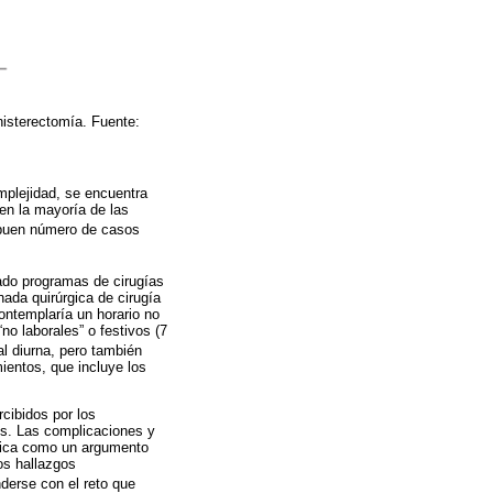
histerectomía. Fuente:
omplejidad, se encuentra
en la mayoría de las
n buen número de casos
lado programas de cirugías
ada quirúrgica de cirugía
contemplaría un horario no
o laborales” o festivos (7
al diurna, pero también
ientos, que incluye los
rcibidos por los
res. Las complicaciones y
rgica como un argumento
os hallazgos
derse con el reto que