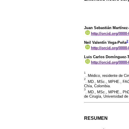
Juan Sebastián Martínez-
http://orcid.org/0000
2
Neil Valentín Vega-Peña
http://orcid.org/0000
Luis Carlos Domínguez-T
http://orcid.org/0000
1
. Médico, residente de Ci
2
. MD., MSc., MPHE., FACS
Chía, Colombia.
3
. MD., MSc., MPHE., PhD.,
de Cirugía, Universidad de
RESUMEN