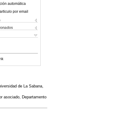
ción automática
articulo por email
s
cionados
nk
niversidad de La Sabana,
sor asociado, Departamento