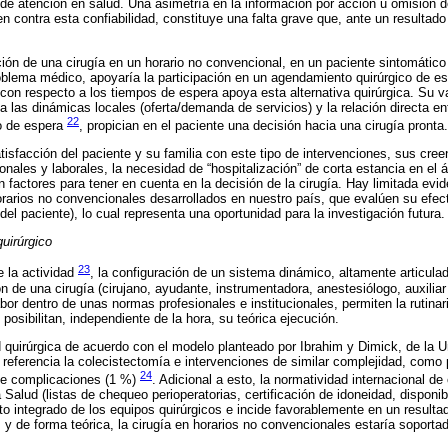
 de atención en salud. Una asimetría en la información por acción u omisión d
en contra esta confiabilidad, constituye una falta grave que, ante un resultad
ción de una cirugía en un horario no convencional, en un paciente sintomátic
oblema médico, apoyaría la participación en un agendamiento quirúrgico de es
con respecto a los tiempos de espera apoya esta alternativa quirúrgica. Su vari
 las dinámicas locales (oferta/demanda de servicios) y la relación directa ent
22
o de espera
, propician en el paciente una decisión hacia una cirugía pronta.
atisfacción del paciente y su familia con este tipo de intervenciones, sus cre
rsonales y laborales, la necesidad de “hospitalización” de corta estancia en el
n factores para tener en cuenta en la decisión de la cirugía. Hay limitada evi
rarios no convencionales desarrollados en nuestro país, que evalúen su efecti
 del paciente), lo cual representa una oportunidad para la investigación futura.
uirúrgico
23
e la actividad
, la configuración de un sistema dinámico, altamente articula
ón de una cirugía (cirujano, ayudante, instrumentadora, anestesiólogo, auxiliar 
bor dentro de unas normas profesionales e institucionales, permiten la rutina
posibilitan, independiente de la hora, su teórica ejecución.
d quirúrgica de acuerdo con el modelo planteado por Ibrahim y Dimick, de la 
referencia la colecistectomía e intervenciones de similar complejidad, como 
24
de complicaciones (1 %)
. Adicional a esto, la normatividad internacional de
Salud (listas de chequeo perioperatorias, certificación de idoneidad, disponib
o integrado de los equipos quirúrgicos e incide favorablemente en un resultad
y de forma teórica, la cirugía en horarios no convencionales estaría soporta