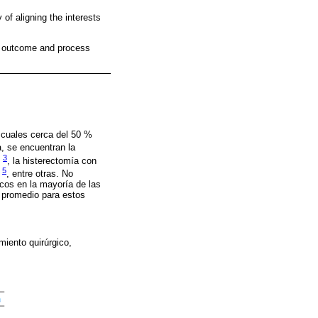
of aligning the interests
re outcome and process
s cuales cerca del 50 %
a, se encuentran la
3
s
, la histerectomía con
5
s
, entre otras. No
cos en la mayoría de las
a promedio para estos
miento quirúrgico,