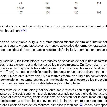
ndicadores de salud, no se describe tiempos de espera en colecistectomía e 
6
,
7
,
8
tores basado en
ópica, por ejemplo, al igual que otros procedimientos de similar o inferior c
a, es segura, y tiene protocolos de manejo aceptados de forma generalizada 
, se considera de “corta estancia hospitalaria” e inclusive, ambulatoria en u
guradoras y las instituciones prestadoras de servicios de salud han desarrol
les, para atender la alta demanda de los procedimientos. En Colombia, la jorn
00 horas en la mayoría de las instituciones. Una jornada en horario extendido 
m a 7 am), así como también aquella efectuada en un horario diurno en días “n
ncia, un paciente intervenido un día festivo estaría en cirugía no convencion
o convencional nocturna festiva. Las implicaciones en el costo de los procedim
úrgico, varían para las dos modalidades aquí contempladas.
spectiva de la institución y del paciente son diferentes con respecto a los pe
equipo quirúrgico), según el nivel de riesgo asumido por cada uno de los acto
iados al procedimiento, tradicionalmente se aceptan por la comunidad quirú
olecistectomía en horario no convencional. La incertidumbre con respecto a l
13
diciones diferenciales de los recursos humanos y técnicos
, deben correspon