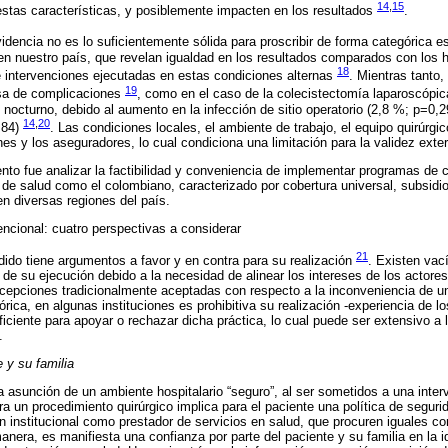
14
,
15
estas características, y posiblemente impacten en los resultados
.
evidencia no es lo suficientemente sólida para proscribir de forma categórica e
en nuestro país, que revelan igualdad en los resultados comparados con los ho
18
e intervenciones ejecutadas en estas condiciones alternas
. Mientras tanto,
19
sa de complicaciones
, como en el caso de la colecistectomía laparoscópic
 nocturno, debido al aumento en la infección de sitio operatorio (2,8 %; p=0,2
14
,
20
0,84)
. Las condiciones locales, el ambiente de trabajo, el equipo quirúrgic
iones y los aseguradores, lo cual condiciona una limitación para la validez exte
nto fue analizar la factibilidad y conveniencia de implementar programas de c
de salud como el colombiano, caracterizado por cobertura universal, subsid
 en diversas regiones del país.
encional: cuatro perspectivas a considerar
21
ndido tiene argumentos a favor y en contra para su realización
. Existen vac
de su ejecución debido a la necesidad de alinear los intereses de los actores
rcepciones tradicionalmente aceptadas con respecto a la inconveniencia de u
rica, en algunas instituciones es prohibitiva su realización -experiencia de lo
iciente para apoyar o rechazar dicha práctica, lo cual puede ser extensivo a l
.
 y su familia
 asunción de un ambiente hospitalario “seguro”, al ser sometidos a una inter
ra un procedimiento quirúrgico implica para el paciente una política de seguri
n institucional como prestador de servicios en salud, que procuren iguales co
manera, es manifiesta una confianza por parte del paciente y su familia en la 