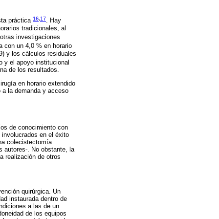
16
,
17
sta práctica
. Hay
rarios tradicionales, al
 otras investigaciones
a con un 4,0 % en horario
9) y los cálculos residuales
o y el apoyo institucional
rna de los resultados.
irugía en horario extendido
io a la demanda y acceso
íos de conocimiento con
 involucrados en el éxito
na colecistectomía
s autores-. No obstante, la
a realización de otros
vención quirúrgica. Un
dad instaurada dentro de
ndiciones a las de un
idoneidad de los equipos