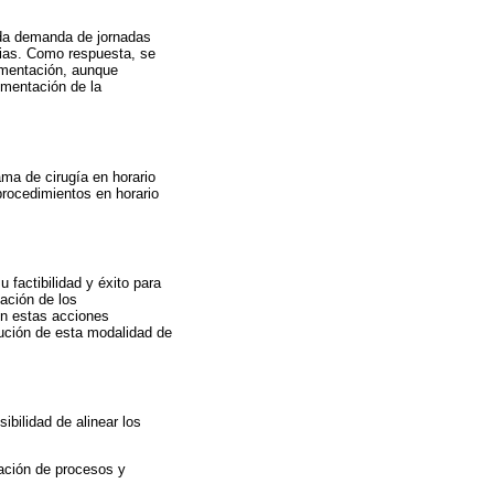
vada demanda de jornadas
cias. Como respuesta, se
ementación, aunque
umentación de la
ama de cirugía en horario
procedimientos en horario
 factibilidad y éxito para
zación de los
en estas acciones
cución de esta modalidad de
ibilidad de alinear los
ación de procesos y