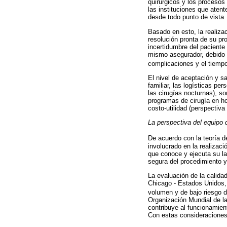
quirúrgicos y los procesos
las instituciones que atent
desde todo punto de vista.
Basado en esto, la realiza
resolución pronta de su pr
incertidumbre del paciente 
mismo asegurador, debido a
complicaciones y el tiemp
El nivel de aceptación y s
familiar, las logísticas pe
las cirugías nocturnas), so
programas de cirugía en ho
costo-utilidad (perspectiva
La perspectiva del equipo q
De acuerdo con la teoría d
involucrado en la realizaci
que conoce y ejecuta su la
segura del procedimiento y 
La evaluación de la calida
Chicago - Estados Unidos, 
volumen y de bajo riesgo 
Organización Mundial de la 
contribuye al funcionamient
Con estas consideraciones 