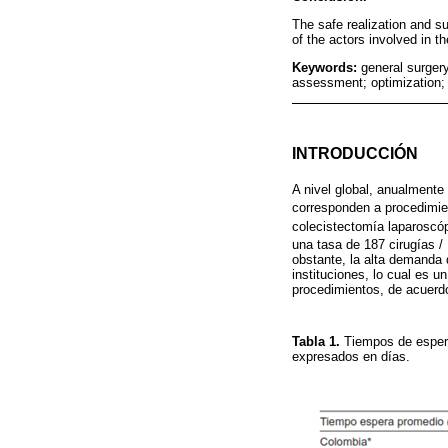
The safe realization and su
of the actors involved in t
Keywords:
general surger
assessment; optimization; 
INTRODUCCIÓN
A nivel global, anualmente
corresponden a procedimie
colecistectomía laparoscó
una tasa de 187 cirugías 
obstante, la alta demanda 
instituciones, lo cual es 
procedimientos, de acuerdo
Tabla 1.
Tiempos de espera 
expresados en días.