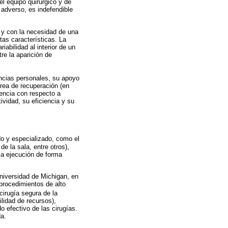
el equipo quirúrgico y de
o adverso, es indefendible
o y con la necesidad de una
tas características. La
abilidad al interior de un
re la aparición de
encias personales, su apoyo
 área de recuperación (en
dencia con respecto a
vidad, su eficiencia y su
do y especializado, como el
de la sala, entre otros),
ria ejecución de forma
Universidad de Michigan, en
procedimientos de alto
 cirugía segura de la
ilidad de recursos),
o efectivo de las cirugías.
da.