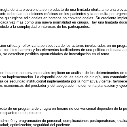
cirugía de alta prevalencia son producto de una limitada oferta ante una ele
acto sobre las condiciones médicas de los pacientes y la consulta por urgen
os quirúrgicos adicionales en horarios no convencionales. Su creciente impl
e cada vez más como una nueva normalidad en cirugía. Hay una limitada doc
ebido a la complejidad e intereses de los participantes.
ón crítica y reflexiva la perspectiva de los actores involucrados en un progr
as posibles barreras y los elementos facilitadores de una política enfocada a 
 se describen posibles oportunidades de investigación en el tema.
en horarios no convencionales implican un análisis de los determinantes de su
e su implementación. La disponibilidad de las salas de cirugía, una estandari
ra de seguridad institucional implementada por la normativa vigente, favorec
s económicos del prestador y del asegurador inciden en la planeación y eje
éxito de un programa de cirugía en horario no convencional dependen de la pos
rticipantes en el proceso.
 admisión y programación de personal; complicaciones postoperatorias; evalu
salud; optimización; seguridad del paciente