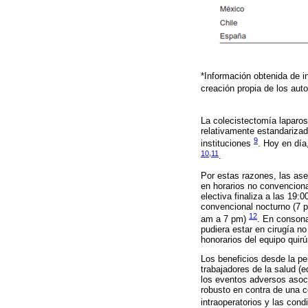
*Información obtenida de i
creación propia de los au
La colecistectomía laparosc
relativamente estandarizad
9
instituciones
. Hoy en día
10
,
11
.
Por estas razones, las ase
en horarios no convenciona
electiva finaliza a las 19:
convencional nocturno (7 p
12
am a 7 pm)
. En consona
pudiera estar en cirugía n
honorarios del equipo quir
Los beneficios desde la per
trabajadores de la salud (
los eventos adversos asoc
robusto en contra de una c
intraoperatorios y las con