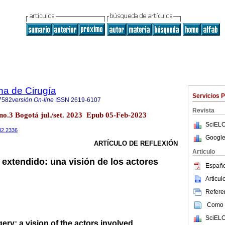
na de Cirugía
Servicios 
7582
versión On-line
ISSN
2619-6107
Revista
8 no.3 Bogotá jul./set. 2023 Epub 05-Feb-2023
SciELO
82.2336
Google
ARTÍCULO DE REFLEXIÓN
Articulo
 extendido: una visión de los actores
Españo
Articu
Referen
Como c
SciELO
ry: a vision of the actors involved