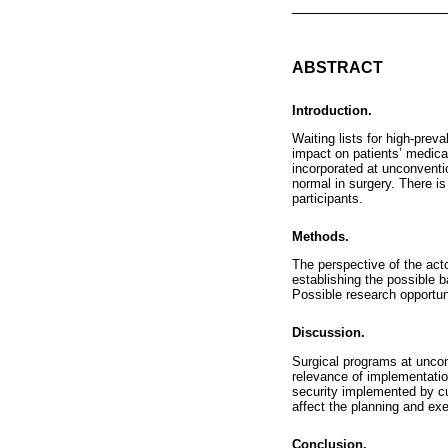
ABSTRACT
Introduction.
Waiting lists for high-prev
impact on patients’ medica
incorporated at unconventi
normal in surgery. There i
participants.
Methods.
The perspective of the act
establishing the possible b
Possible research opportuni
Discussion.
Surgical programs at unconv
relevance of implementation
security implemented by cu
affect the planning and exe
Conclusion.