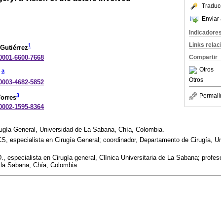
Traduc
Enviar 
Indicadore
Links rela
1
Gutiérrez
-0001-6600-7668
Compartir
Otros
a
Otros
-0003-4682-5852
3
Permali
orres
-0002-1595-8364
rugía General, Universidad de La Sabana, Chía, Colombia.
, especialista en Cirugía General; coordinador, Departamento de Cirugía, U
 especialista en Cirugía general, Clínica Universitaria de La Sabana; profe
 la Sabana, Chía, Colombia.