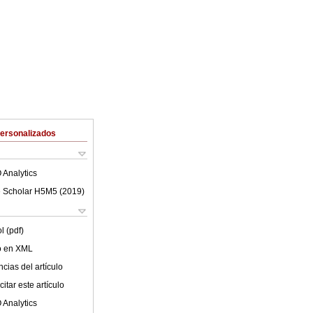
Personalizados
 Analytics
 Scholar H5M5 (
2019
)
l (pdf)
lo en XML
cias del artículo
itar este artículo
 Analytics