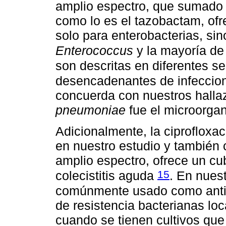
amplio espectro, que sumado 
como lo es el tazobactam, of
solo para enterobacterias, si
Enterococcus
y la mayoría de
son descritas en diferentes s
desencadenantes de infeccion
concuerda con nuestros hall
pneumoniae
fue el microorga
Adicionalmente, la ciprofloxa
en nuestro estudio y también
amplio espectro, ofrece un c
15
colecistitis aguda
. En nuest
comúnmente usado como antibi
de resistencia bacterianas lo
cuando se tienen cultivos q