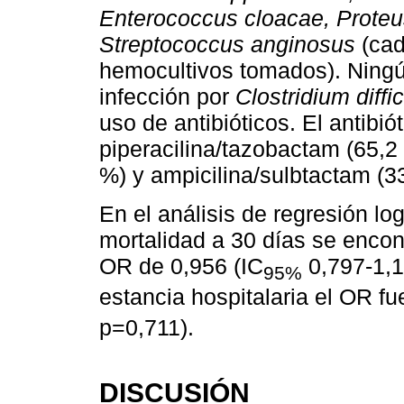
Enterococcus cloacae, Proteus
Streptococcus anginosus
(cad
hemocultivos tomados). Ningú
infección por
Clostridium diffic
uso de antibióticos. El antibi
piperacilina/tazobactam (65,2
%) y ampicilina/sulbtactam (3
En el análisis de regresión lo
mortalidad a 30 días se encont
OR de 0,956 (IC
0,797-1,1
95%
estancia hospitalaria el OR fu
p=0,711).
DISCUSIÓN