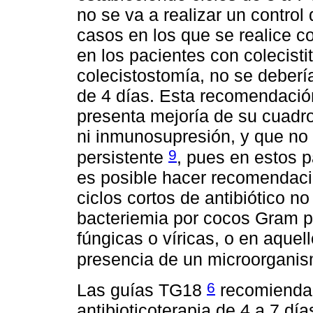
no se va a realizar un control
casos en los que se realice co
en los pacientes con colecist
colecistostomía, no se debería
de 4 días. Esta recomendación
presenta mejoría de su cuadro 
ni inmunosupresión, y que no 
9
persistente
, pues en estos p
es posible hacer recomendacio
ciclos cortos de antibiótico 
bacteriemia por cocos Gram po
fúngicas o víricas, o en aquel
presencia de un microorganis
6
Las guías TG18
recomiendan
antibioticoterapia de 4 a 7 dí