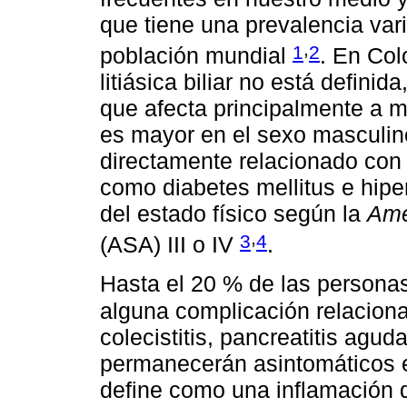
que tiene una prevalencia vari
,
1
2
población mundial
. En Col
litiásica biliar no está defini
que afecta principalmente a m
es mayor en el sexo masculino
directamente relacionado con 
como diabetes mellitus e hiper
del estado físico según la
Ame
,
3
4
(ASA) III o IV
.
Hasta el 20 % de las personas 
alguna complicación relacion
colecistitis, pancreatitis agu
permanecerán asintomáticos en
define como una inflamación de