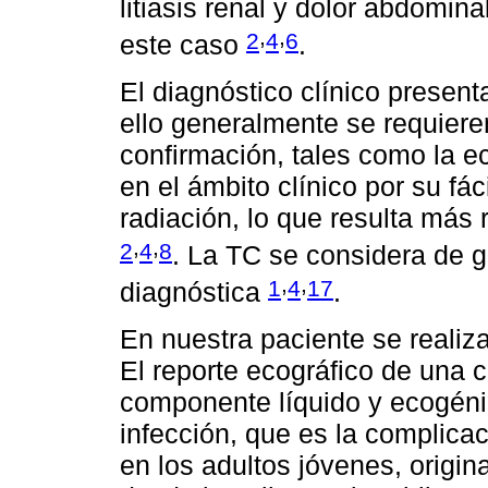
litiasis renal y dolor abdomin
,
,
2
4
6
este caso
.
El diagnóstico clínico present
ello generalmente se requier
confirmación, tales como la ec
en el ámbito clínico por su fác
radiación, lo que resulta más 
,
,
2
4
8
. La TC se considera de g
,
,
1
4
17
diagnóstica
.
En nuestra paciente se reali
El reporte ecográfico de una 
componente líquido y ecogénic
infección, que es la complica
en los adultos jóvenes, origi