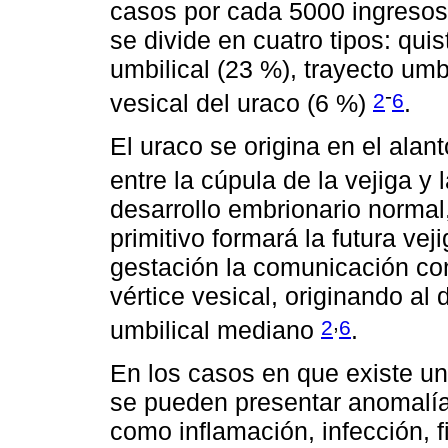
casos por cada 5000 ingreso
se divide en cuatro tipos: quis
umbilical (23 %), trayecto umbi
-
2
6
vesical del uraco (6 %)
.
El uraco se origina en el alan
entre la cúpula de la vejiga y 
desarrollo embrionario normal,
primitivo formará la futura ve
gestación la comunicación con
vértice vesical, originando a
,
2
6
umbilical mediano
.
En los casos en que existe un
se pueden presentar anomalías 
como inflamación, infección, f