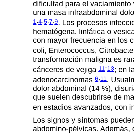
dificultad para el vaciamiento 
una masa infraabdominal dolo
,
,
,
,
1
4
5
7
9
. Los procesos infecci
hematógena, linfática o vesic
con mayor frecuencia en los c
coli, Enterococcus, Citrobacte
transformación maligna es rar
-
11
13
cánceres de vejiga
; en 
,
6
11
adenocarcinomas
. Usual
dolor abdominal (14 %), disuri
que suelen descubrirse de man
en estadios avanzados, con inf
Los signos y síntomas pueden
abdomino-pélvicas. Además, c