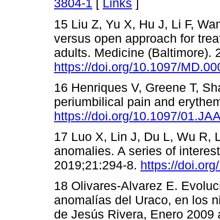
3804-1
[
Links
]
15 Liu Z, Yu X, Hu J, Li F, W
versus open approach for trea
adults. Medicine (Baltimore).
https://doi.org/10.1097/MD.
16 Henriques V, Greene T, Sha
periumbilical pain and eryth
https://doi.org/10.1097/01.J
17 Luo X, Lin J, Du L, Wu R, L
anomalies. A series of interes
2019;21:294-8.
https://doi.or
18 Olivares-Alvarez E. Evoluci
anomalías del Uraco, en los n
de Jesús Rivera, Enero 2009 a