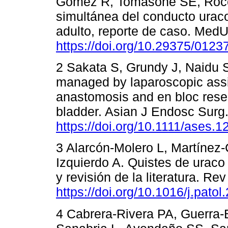
Gómez R, Tomasone SE, Roccu
simultánea del conducto urac
adulto, reporte de caso. Med
https://doi.org/10.29375/012
2 Sakata S, Grundy J, Naidu S,
managed by laparoscopic assis
anastomosis and en bloc resec
bladder. Asian J Endosc Surg.
https://doi.org/10.1111/ases.1
3 Alarcón-Molero L, Martínez-C
Izquierdo A. Quistes de uraco
y revisión de la literatura. R
https://doi.org/10.1016/j.pato
4 Cabrera-Rivera PA, Guerra-