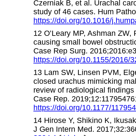
Czerniak B, et al. Urachal car
study of 46 cases. Hum Patho
https://doi.org/10.1016/j.hum
12 O’Leary MP, Ashman ZW, P
causing small bowel obstructio
Case Rep Surg. 2016;2016:e
https://doi.org/10.1155/2016/
13 Lam SW, Linsen PVM, Elger
closed urachus mimicking mali
review of radiological findings
Case Rep. 2019;12:11795476
https://doi.org/10.1177/1179
14 Hirose Y, Shikino K, Ikusa
J Gen Intern Med. 2017;32:36