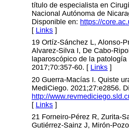
título de especialista en Ciru
Nacional Autónoma de Nicar
Disponible en:
https://core.a
[
Links
]
19 Ortíz-Sánchez L, Alonso-P
Alvarez-Silva I, De Cabo-Ripo
laparoscópico de la patología 
2017;70:357-60. [
Links
]
20 Guerra-Macías I. Quiste ur
MediCiego. 2021;27:e2856. Di
http://www.revmediciego.sld.c
[
Links
]
21 Forneiro-Pérez R, Zurita-
Gutiérrez-Sainz J, Mirón-Pozo 