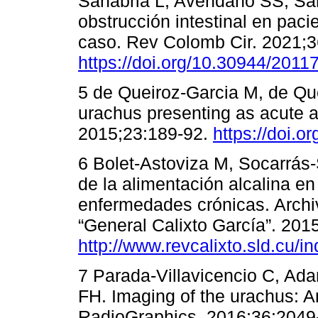
Sanabria L, Avendaño SS, San
obstrucción intestinal en pac
caso. Rev Colomb Cir. 2021;3
https://doi.org/10.30944/2011
5 de Queiroz-Garcia M, de Qu
urachus presenting as acute 
2015;23:189-92.
https://doi.o
6 Bolet-Astoviza M, Socarrás
de la alimentación alcalina 
enfermedades crónicas. Archiv
“General Calixto García”. 2015
http://www.revcalixto.sld.cu/i
7 Parada-Villavicencio C, Ada
FH. Imaging of the urachus: A
RadioGraphics. 2016;36:2049