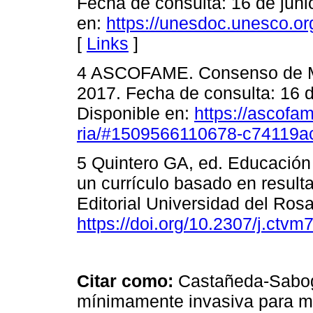
Fecha de consulta: 16 de juni
en:
https://unesdoc.unesco.o
[
Links
]
4 ASCOFAME. Consenso de Mo
2017. Fecha de consulta: 16 d
Disponible en:
https://ascof
ria/#1509566110678-c74119a
5 Quintero GA, ed. Educación
un currículo basado en result
Editorial Universidad del Rosa
https://doi.org/10.2307/j.ctv
Citar como:
Castañeda-Sabog
mínimamente invasiva para 