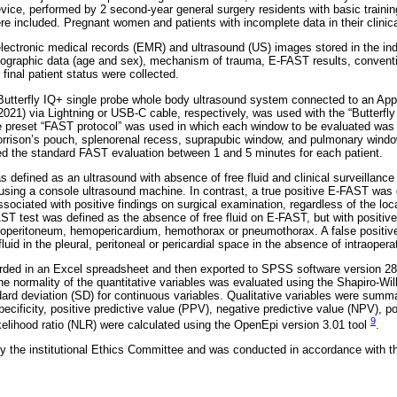
evice, performed by 2 second-year general surgery residents with basic traini
 included. Pregnant women and patients with incomplete data in their clinica
lectronic medical records (EMR) and ultrasound (US) images stored in the ind
graphic data (age and sex), mechanism of trauma, E-FAST results, convent
 final patient status were collected.
 Butterfly IQ+ single probe whole body ultrasound system connected to an Ap
2021) via Lightning or USB-C cable, respectively, was used with the “Butterfly
e preset “FAST protocol” was used in which each window to be evaluated was 
orrison’s pouch, splenorenal recess, suprapubic window, and pulmonary windo
ed the standard FAST evaluation between 1 and 5 minutes for each patient.
 defined as an ultrasound with absence of free fluid and clinical surveillance
 using a console ultrasound machine. In contrast, a true positive E-FAST was
 associated with positive findings on surgical examination, regardless of the loc
AST test was defined as the absence of free fluid on E-FAST, but with positive c
moperitoneum, hemopericardium, hemothorax or pneumothorax. A false positi
uid in the pleural, peritoneal or pericardial space in the absence of intraoperat
corded in an Excel spreadsheet and then exported to SPSS software version 28.
e normality of the quantitative variables was evaluated using the Shapiro-Wil
rd deviation (SD) for continuous variables. Qualitative variables were summ
ecificity, positive predictive value (PPV), negative predictive value (NPV), pos
9
ikelihood ratio (NLR) were calculated using the OpenEpi version 3.01 tool
.
 the institutional Ethics Committee and was conducted in accordance with the