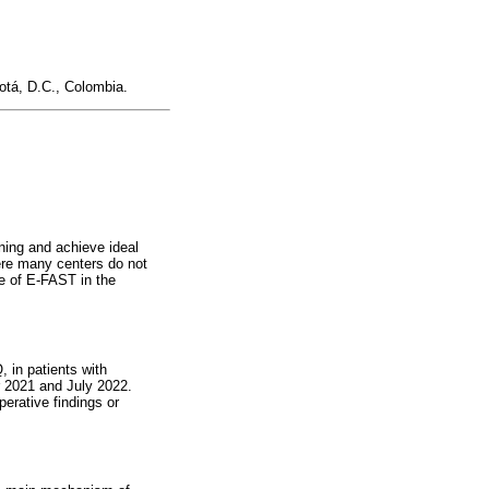
otá, D.C., Colombia.
ing and achieve ideal
ere many centers do not
se of E-FAST in the
 in patients with
 2021 and July 2022.
perative findings or