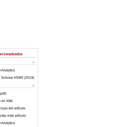
Personalizados
 Analytics
 Scholar H5M5 (
2019
)
(pdf)
lo en XML
cias del artículo
itar este artículo
 Analytics