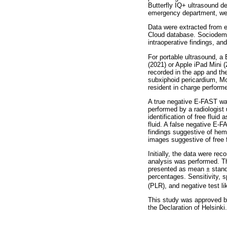
Butterfly IQ+ ultrasound d
emergency department, were
Data were extracted from e
Cloud database. Sociodemo
intraoperative findings, and
For portable ultrasound, a
(2021) or Apple iPad Mini (
recorded in the app and th
subxiphoid pericardium, M
resident in charge perform
A true negative E-FAST was
performed by a radiologist
identification of free fluid
fluid. A false negative E-F
findings suggestive of he
images suggestive of free fl
Initially, the data were re
analysis was performed. Th
presented as mean ± standa
percentages. Sensitivity, sp
(PLR), and negative test l
This study was approved by
the Declaration of Helsinki.