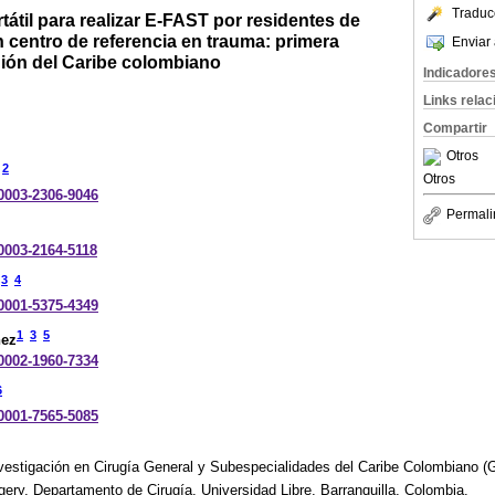
Traduc
tátil para realizar E-FAST por residentes de
n centro de referencia en trauma: primera
Enviar 
gión del Caribe colombiano
Indicadore
Links rela
Compartir
Otros
2
Otros
-0003-2306-9046
Permali
-0003-2164-5118
3
4
-0001-5375-4349
1
3
5
nez
-0002-1960-7334
6
-0001-7565-5085
vestigación en Cirugía General y Subespecialidades del Caribe Colombiano
ery, Departamento de Cirugía, Universidad Libre, Barranquilla, Colombia.