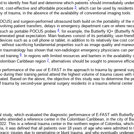
 to identify free fluid and determine which patients should immediately under
3
nt, cost-effective and affordable procedure
, which can be used by residents 
 of trauma, in the absence of the availability of conventional imaging tools.
POCUS) and surgeon-performed ultrasound both build on the portability of the
nvolving patient transfers, delays in emergency department care or where nec
4
s such as portable POCUS probes
, for example, the Butterfly IQ+ (Butterfly
nerated great expectation. Main features consist of its portability, user-friend
evices such as a cell phone or tablet, in addition to its relatively low cost c
s, without sacrificing fundamental properties such as image quality and maneuv
in traumatology has shown that non-radiologist emergency physicians can per
6
zed training
. In regions with limited resources and barriers in the availability
7
Colombian Caribbean region
, alternatives should be sought to preserve effi
the performance of the use of E-FAST in the approach to trauma by general surg
during their training period attend the highest volume of trauma cases with ri
ated. Based on the above, the objective of this study was to determine the p
trauma by second-year general surgery residents in a trauma referral center
l study, which evaluated the diagnostic performance of E-FAST with Butterfly 
ho attended a reference center in the Colombian Caribbean, in the city of Ba
2. This is a referral trauma center in the northern region of Colombia, whic
eria, it was defined that all patients over 18 years of age who were admitted 
oracic injuries due to penetrating or blunt trauma, and who eventually underw