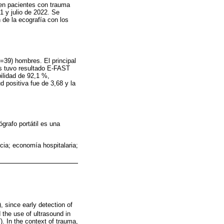
 en pacientes con trauma
1 y julio de 2022. Se
 de la ecografía con los
=39) hombres. El principal
s tuvo resultado E-FAST
bilidad de 92,1 %,
d positiva fue de 3,68 y la
grafo portátil es una
ia; economía hospitalaria;
, since early detection of
 the use of ultrasound in
. In the context of trauma,