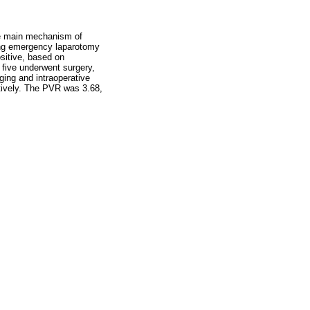
he main mechanism of
ing emergency laparotomy
sitive, based on
, five underwent surgery,
ging and intraoperative
tively. The PVR was 3.68,