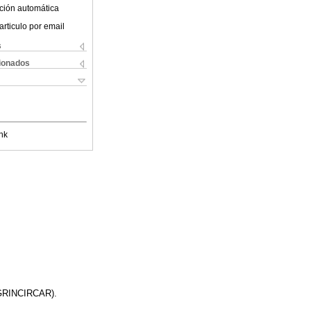
ción automática
articulo por email
s
cionados
nk
 (GRINCIRCAR).