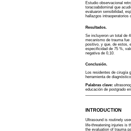
Estudio observacional retr
toracoabdominal que acudie
evaluaron sensibilidad, esp
hallazgos intraoperatorios
Resultados.
Se incluyeron un total de 
mecanismo de trauma fue p
positivo, y que, de estos, 
especificidad de 75 %, valo
negativa de 0,10.
Conclusión.
Los residentes de cirugía 
herramienta de diagnóstico
Palabras clave:
ultrasono
educación de postgrado en
INTRODUCTION
Ultrasound is routinely use
life-threatening injuries is
the evaluation of trauma p