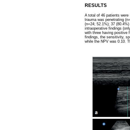
RESULTS
A total of 46 patients wer
trauma was penetrating (n
(n=24; 52.1%); 37 (80.4%) 
intraoperative findings (on
with three having positive f
findings, the sensitivity,
while the NPV was 0.10. T