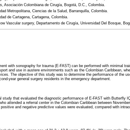
s, Asociación Colombiana de Cirugía, Bogotá, D.C., Colombia.
dad Metropolitana, Ciencias de la Salud, Barranquilla, Colombia.
idad de Cartagena, Cartagena, Colombia.
low Vascular surgery, Departamento de Cirugía, Universidad Del Bosque, Bog
nt with sonography for trauma (E-FAST) can be performed with minimal train
ansport and use in austere environments such as the Colombian Caribbean, wh
vices. The objective of this study was to determine the performance of the u
cond-year general surgery residents in the emergency department.
l study that evaluated the diagnostic performance of E-FAST with Butterfly IQ,
who attended a referral center in the Colombian Caribbean between November
nd positive and negative predictive values were evaluated, compared with intrao