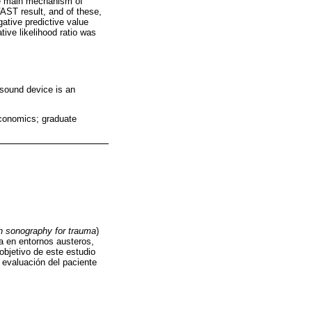
he main mechanism of
AST result, and of these,
gative predictive value
ive likelihood ratio was
sound device is an
economics; graduate
 sonography for trauma
)
la en entornos austeros,
objetivo de este estudio
 evaluación del paciente