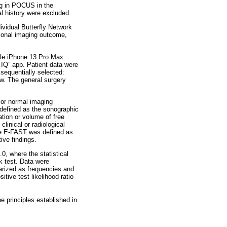
ng in POCUS in the
l history were excluded.
ividual Butterfly Network
ional imaging outcome,
ple iPhone 13 Pro Max
 IQ” app. Patient data were
sequentially selected:
w. The general surgery
 or normal imaging
 defined as the sonographic
ation or volume of free
linical or radiological
ve E-FAST was defined as
ive findings.
0, where the statistical
k test. Data were
arized as frequencies and
itive test likelihood ratio
 principles established in