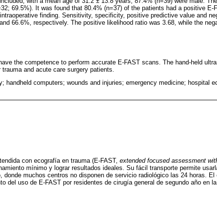
e included, with a mean age of 31.2 ± 13.8 years, 87.4% (n=39) were male. T
32; 69.5%). It was found that 80.4% (n=37) of the patients had a positive E-F
ntraoperative finding. Sensitivity, specificity, positive predictive value and ne
d 66.6%, respectively. The positive likelihood ratio was 3.68, while the negat
 have the competence to perform accurate E-FAST scans. The hand-held ultra
or trauma and acute care surgery patients.
y; handheld computers; wounds and injuries; emergency medicine; hospital 
tendida con ecografía en trauma (E-FAST,
extended focused assessment with
namiento mínimo y lograr resultados ideales. Su fácil transporte permite usar
 donde muchos centros no disponen de servicio radiológico las 24 horas. El 
nto del uso de E-FAST por residentes de cirugía general de segundo año en la