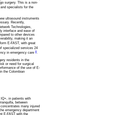
go surgery. This is a non-
and specialists for the
 new ultrasound instruments
essary. Recently,
 Network Technologies,
ly interface and ease of
ompared to other devices
erability, making it an
form E-FAST, with great
 of specialized services 24
8
ciency in emergency care
.
ery residents in the
sk or need for surgical
erformance of the use of E-
 in the Colombian
IQ+, in patients with
rranquilla, between
h concentrates many injured
to the emergency department
ent E-FAST with the