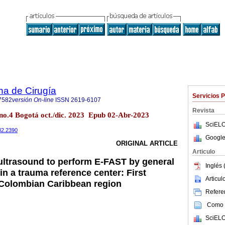
na de Cirugía
Servicios 
7582
versión On-line
ISSN
2619-6107
Revista
8 no.4 Bogotá oct./dic. 2023 Epub 02-Abr-2023
SciELO
82.2390
Google
ORIGINAL ARTICLE
Articulo
ultrasound to perform E-FAST by general
Inglés 
in a trauma reference center: First
Articu
 Colombian Caribbean region
Referen
Como c
SciELO