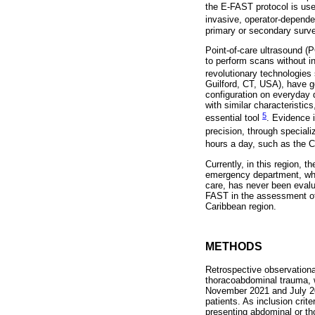
the E-FAST protocol is used
invasive, operator-depende
primary or secondary survey
Point-of-care ultrasound (
to perform scans without i
revolutionary technologie
Guilford, CT, USA), have ge
configuration on everyday d
with similar characteristic
5
essential tool
. Evidence 
precision, through speciali
hours a day, such as the 
Currently, in this region, 
emergency department, who 
care, has never been evalu
FAST in the assessment of 
Caribbean region.
METHODS
Retrospective observationa
thoracoabdominal trauma, w
November 2021 and July 202
patients. As inclusion crit
presenting abdominal or th