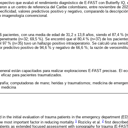
ospectivo que evaluó el rendimiento diagnóstico de E-FAST con Butterfly IQ,
ron a un centro de referencia del Caribe colombiano, entre noviembre de 202
ecificidad, valores predictivos positivo y negativo, comparando la descripción
 o imagenología convencional.
46 pacientes, con una media de edad de 31,2 ± 13,8 años, siendo el 87,4 % (n
enetrante (n=32; 69,5 %). Se encontró que el 80,4 % (n=37) de los paciente
el 97 % (n=35) tuvo un hallazgo positivo intraoperatorio. Se calculó una sensi
r predictivo positivo de 94,6 % y negativo de 66,6 %; la razón de verosimilitu
general están capacitados para realizar exploraciones E-FAST precisas. El ecó
 eficaz para pacientes traumatizados.
grafía; computadoras de mano; heridas y traumatismos; medicina de emergenc
 medicina
d in the initial evaluation of trauma patients in the emergency department (ED)
1
2
 the most important factor in reducing mortality
Rozicky et al.
first described
atients as extended focused assessment with sonography for trauma (E-FAST)