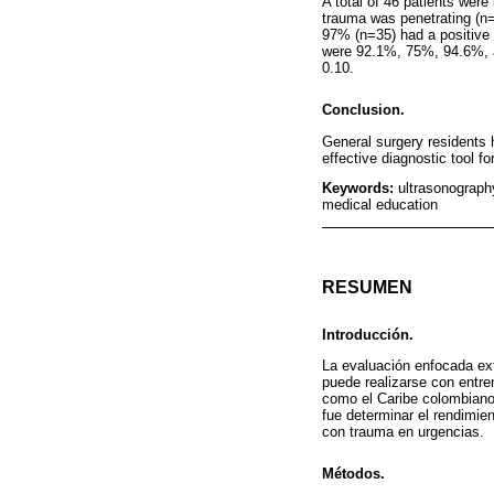
A total of 46 patients wer
trauma was penetrating (n=
97% (n=35) had a positive i
were 92.1%, 75%, 94.6%, an
0.10.
Conclusion.
General surgery residents
effective diagnostic tool f
Keywords:
ultrasonograph
medical education
RESUMEN
Introducción.
La evaluación enfocada ex
puede realizarse con entre
como el Caribe colombiano,
fue determinar el rendimie
con trauma en urgencias.
Métodos.