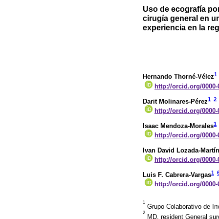
Uso de ecografía por
cirugía general en u
experiencia en la re
1
Hernando Thorné-Vélez
http://orcid.org/0000
1
2
Darit Molinares-Pérez
http://orcid.org/0000
1
Isaac Mendoza-Morales
http://orcid.org/0000
Ivan David Lozada-Martí
http://orcid.org/0000
1
Luis F. Cabrera-Vargas
http://orcid.org/0000
1
Grupo Colaborativo de In
2
MD, resident General surg