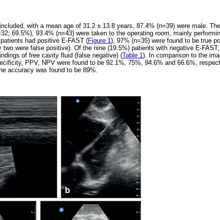
e included, with a mean age of 31.2 ± 13.8 years, 87.4% (n=39) were male. T
=32; 69.5%), 93.4% (n=43) were taken to the operating room, mainly perform
patients had positive E-FAST (
Figure 1
), 97% (n=35) were found to be true po
ly two were false positive). Of the nine (19.5%) patients with negative E-FAST
indings of free cavity fluid (false negative) (
Table 1
). In comparison to the ima
 specificity, PPV, NPV were found to be 92.1%, 75%, 94.6% and 66.6%, respec
he accuracy was found to be 89%.