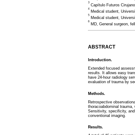
3
Capítulo Futuros Cirujano
4
Medical student, Universi
5
Medical student, Univers
6
MD, General surgeon, fel
ABSTRACT
Introduction.
Extended focused assessme
results. It allows easy tr
have 24-hour radiology ser
evaluation of trauma by se
Methods.
Retrospective observationa
thoracoabdominal trauma, 
Sensitivity, specificity, a
conventional imaging.
Results.