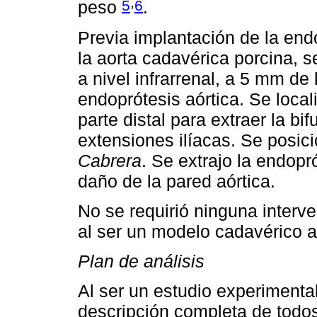
,
5
6
peso
.
Previa implantación de la endo
la aorta cadavérica porcina, s
a nivel infrarrenal, a 5 mm de l
endoprótesis aórtica. Se locali
parte distal para extraer la bif
extensiones ilíacas. Se posic
Cabrera
. Se extrajo la endopró
daño de la pared aórtica.
No se requirió ninguna interv
al ser un modelo cadavérico a
Plan de análisis
Al ser un estudio experimental
descripción completa de todos