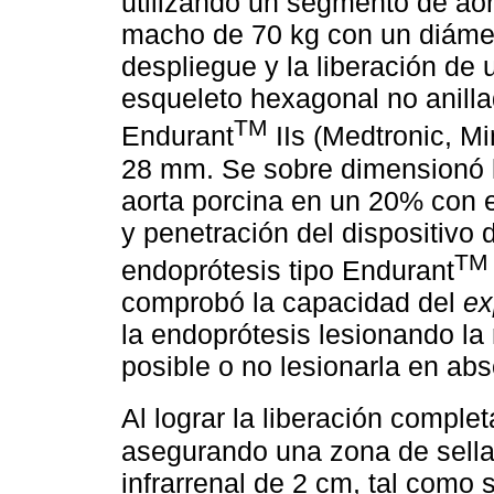
utilizando un segmento de aor
macho de 70 kg con un diámet
despliegue y la liberación de
esqueleto hexagonal no anillado
TM
Endurant
IIs (Medtronic, M
28 mm. Se sobre dimensionó l
aorta porcina en un 20% con e
y penetración del dispositivo d
TM
endoprótesis tipo Endurant
comprobó la capacidad del
ex
la endoprótesis lesionando la
posible o no lesionarla en abs
Al lograr la liberación comple
asegurando una zona de sella
infrarrenal de 2 cm, tal como 