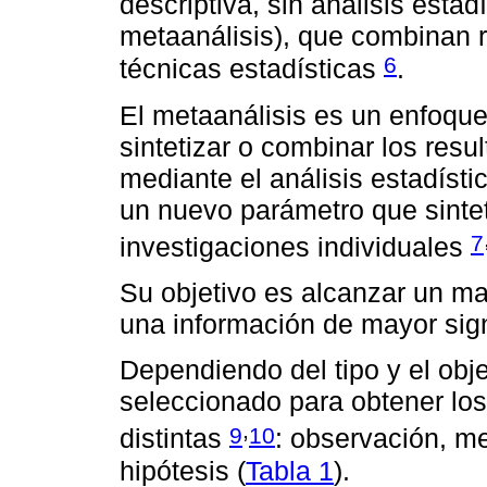
descriptiva, sin análisis estadí
metaanálisis), que combinan 
6
técnicas estadísticas
.
El metaanálisis es un enfoque 
sintetizar o combinar los resu
mediante el análisis estadíst
un nuevo parámetro que sintet
7
investigaciones individuales
Su objetivo es alcanzar un m
una información de mayor sign
Dependiendo del tipo y el obj
seleccionado para obtener los
,
9
10
distintas
: observación, m
hipótesis (
Tabla 1
).