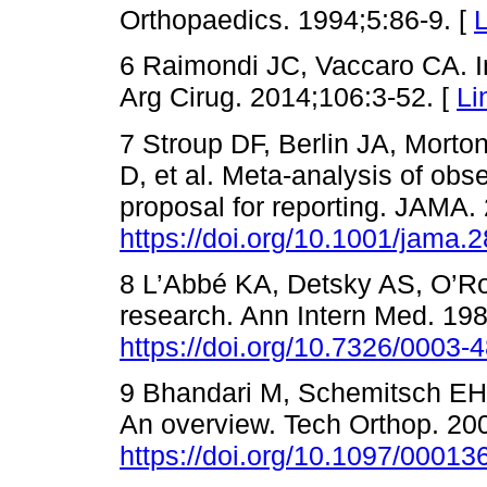
Orthopaedics. 1994;5:86-9. [
L
6 Raimondi JC, Vaccaro CA. In
Arg Cirug. 2014;106:3-52. [
Li
7 Stroup DF, Berlin JA, Morto
D, et al. Meta-analysis of obs
proposal for reporting. JAMA.
https://doi.org/10.1001/jama.
8 L’Abbé KA, Detsky AS, O’Rou
research. Ann Intern Med. 19
https://doi.org/10.7326/0003-
9 Bhandari M, Schemitsch EH. 
An overview. Tech Orthop. 20
https://doi.org/10.1097/000