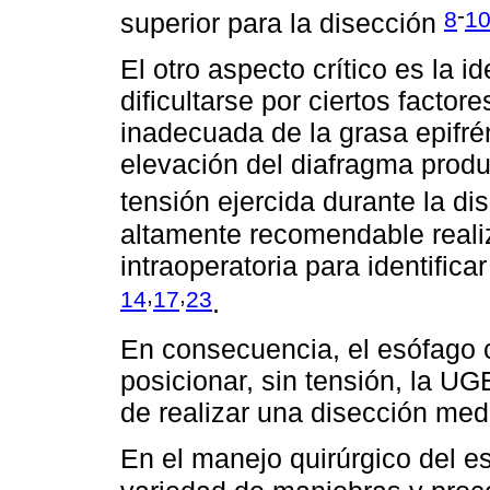
-
8
1
superior para la disección
El otro aspecto crítico es la 
dificultarse por ciertos factor
inadecuada de la grasa epifrén
elevación del diafragma produ
tensión ejercida durante la d
altamente recomendable reali
intraoperatoria para identifica
,
,
14
17
23
.
En consecuencia, el esófago c
posicionar, sin tensión, la UG
de realizar una disección media
En el manejo quirúrgico del e