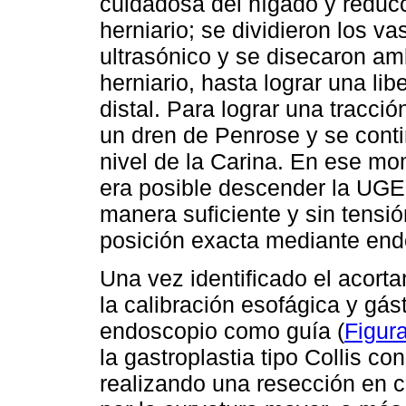
cuidadosa del hígado y reducc
herniario; se dividieron los va
ultrasónico y se disecaron am
herniario, hasta lograr una lib
distal. Para lograr una tracc
un dren de Penrose y se conti
nivel de la Carina. En ese mom
era posible descender la UGE 
manera suficiente y sin tensi
posición exacta mediante endo
Una vez identificado el acort
la calibración esofágica y gá
endoscopio como guía (
Figur
la gastroplastia tipo Collis co
realizando una resección en c