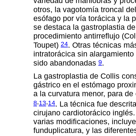
variedad de maniobras y pro
otros, la vagotomía troncal de
esófago por vía torácica y la 
se destaca la gastroplastia d
procedimiento antirreflujo (Col
24
Toupet)
. Otras técnicas má
intratorácica sin alargamient
9
sido abandonadas
.
La gastroplastia de Collis con
gástrico en el estómago proxi
a la curvatura menor, para de
,
,
8
13
14
. La técnica fue descri
cirujano cardiotorácico inglés.
varias modificaciones, inclu
funduplicatura, y las diferent