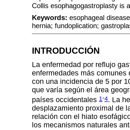
Collis esophagogastroplasty is a
Keywords:
esophageal diseases
hernia; fundoplication; gastropl
INTRODUCCIÓN
La enfermedad por reflujo ga
enfermedades más comunes que
con una incidencia de 5 por 
que varía según el área geogr
-
1
4
países occidentales
. La h
desplazamiento proximal de l
relación con el hiato esofágic
los mecanismos naturales antir