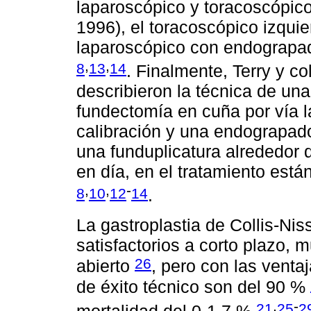
laparoscópico y toracoscópi
1996), el toracoscópico izqui
laparoscópico con endograpado
,
,
8
13
14
. Finalmente, Terry y c
describieron la técnica de una
fundectomía en cuña por vía 
calibración y una endograpad
una funduplicatura alrededor 
en día, en el tratamiento est
,
,
-
8
10
12
14
.
La gastroplastia de Collis-Nis
satisfactorios a corto plazo, 
26
abierto
, pero con las venta
de éxito técnico son del 90 %
,
-
21
25
2