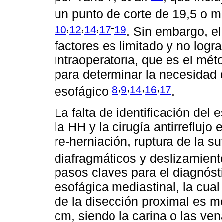
un punto de corte de 19,5 o m
,
,
,
-
10
12
14
17
19
. Sin embargo, e
factores es limitado y no logr
intraoperatoria, que es el mét
para determinar la necesidad
,
,
,
,
8
9
14
16
17
esofágico
.
La falta de identificación del
la HH y la cirugía antirreflujo
re-herniación, ruptura de la su
diafragmáticos y deslizamient
pasos claves para el diagnósti
esofágica mediastinal, la cual 
de la disección proximal es me
cm, siendo la carina o las ven