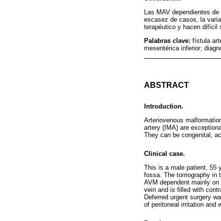
Las MAV dependientes de l
escasez de casos, la varia
terapéutico y hacen difíci
Palabras clave:
fístula a
mesentérica inferior; diagn
ABSTRACT
Introduction.
Arteriovenous malformation
artery (IMA) are exceptiona
They can be congenital, ac
Clinical case.
This is a male patient, 55 
fossa. The tomography in 
AVM dependent mainly on the
vein and is filled with con
Deferred urgent surgery wa
of peritoneal irritation and