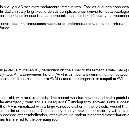
a AMI y AMS son extremadamente infrecuentes. Este es el cuarto caso descrit
bilidad clínica y la gravedad de sus complicaciones convierten esta patología
l ser dogmático en cuanto a las características epidemiológicas y las recomen
rteriovenosa; malformaciones vasculares; enfermedades vasculares; arteria mes
óstico
s (AVM) simultaneously dependent on the superior mesenteric artery (SMA) a
lly rare. An arteriovenous fistula (AVF) is an aberrant communication between
quired or idiopathic. The term AVM is used for congenital or idiopathic AVF.
years old, with morbid obesity. The patient was tachycardic and had a painful a
the emergency room and a subsequent CT angiography showed signs suggesti
 IMA is visualized with a large varicose dilation in the left colic vessel that 
trast in the arterial phase. Colonoscopy biopsy showed compatibility with sever
s decided after embolization, after which the patient presented exacerbation 
 was transferred to the operating room.