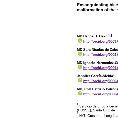
Exsanguinating blee
malformation of the 
1
MD Hanna H. Oaknín
http://orcid.org/0009
MD Sara Nicolás de Cab
http://orcid.org/0009
MD Ignacio Hernández-
http://orcid.org/0009
1
Jennifer García-Niebla
http://orcid.org/0000
MD, PhD Patrizio Petron
http://orcid.org/0000
1
Servicio de Cirugía Gener
(HUNSC), Santa Cruz de T
2
NYU Grossman Long Island