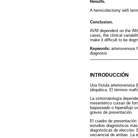
Results.
A hemicolectomy with termi
Conclusion.
AVM dependent on the IMA a
cases, the clinical variabi
make it difficult to be do
Keywords:
arteriovenous f
diagnosis
INTRODUCCIÓN
Una fístula arteriovenosa 
idiopática. El término mal
La sintomatología depende d
mesentérico cursan de form
baipaseado o hiperaflujo ve
graves de presentación.
El cuadro de presentación i
estudios diagnósticos más 
diagnósticas de elección. 
secuencial de ambas. La es