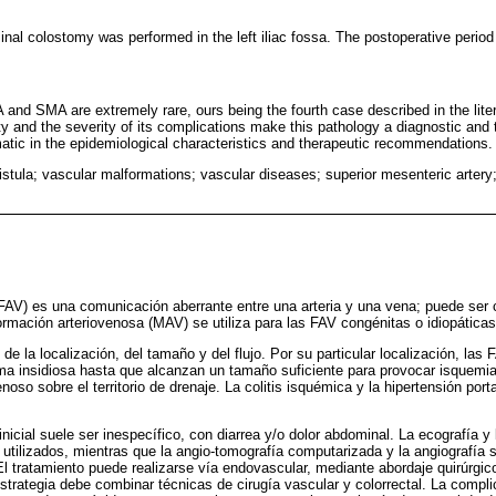
nal colostomy was performed in the left iliac fossa. The postoperative period
nd SMA are extremely rare, ours being the fourth case described in the liter
lity and the severity of its complications make this pathology a diagnostic and
gmatic in the epidemiological characteristics and therapeutic recommendations.
istula; vascular malformations; vascular diseases; superior mesenteric artery; 
(FAV) es una comunicación aberrante entre una arteria y una vena; puede ser 
formación arteriovenosa (MAV) se utiliza para las FAV congénitas o idiopáticas
e la localización, del tamaño y del flujo. Por su particular localización, las FA
a insidiosa hasta que alcanzan un tamaño suficiente para provocar isquemia s
noso sobre el territorio de drenaje. La colitis isquémica y la hipertensión por
nicial suele ser inespecífico, con diarrea y/o dolor abdominal. La ecografía y
utilizados, mientras que la angio-tomografía computarizada y la angiografía 
El tratamiento puede realizarse vía endovascular, mediante abordaje quirúrgico
trategia debe combinar técnicas de cirugía vascular y colorrectal. La compl