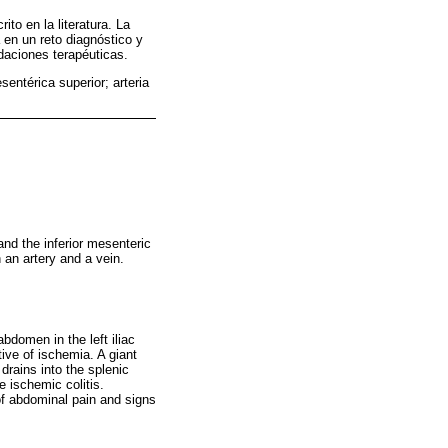
o en la literatura. La
 en un reto diagnóstico y
daciones terapéuticas.
entérica superior; arteria
nd the inferior mesenteric
 an artery and a vein.
bdomen in the left iliac
ve of ischemia. A giant
drains into the splenic
e ischemic colitis.
of abdominal pain and signs