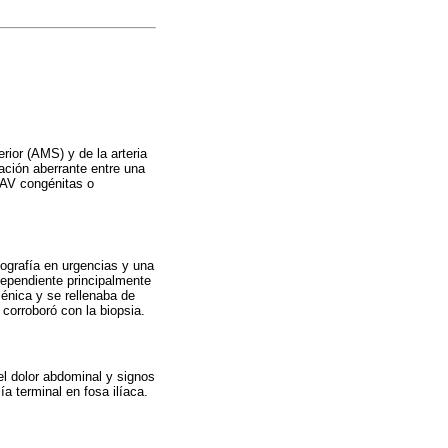
ior (AMS) y de la arteria
ación aberrante entre una
 FAV congénitas o
ografía en urgencias y una
dependiente principalmente
lénica y se rellenaba de
 corroboró con la biopsia.
el dolor abdominal y signos
a terminal en fosa ilíaca.