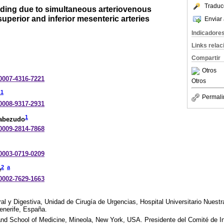
Traduc
ding due to simultaneous arteriovenous
superior and inferior mesenteric arteries
Enviar 
Indicadore
Links rela
Compartir
Otros
-0007-4316-7221
Otros
1
o
Permali
-0008-9317-2931
1
Cabezudo
-0009-2814-7868
-0003-0719-0209
2
a
e
-0002-7629-1663
al y Digestiva, Unidad de Cirugía de Urgencias, Hospital Universitario Nuestr
enerife, España.
 School of Medicine, Mineola, New York, USA. Presidente del Comité de In