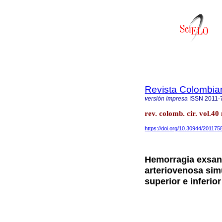
Revista Colombia
versión impresa
ISSN
2011-
rev. colomb. cir. vol.4
https://doi.org/10.30944/201175
Hemorragia exsan
arteriovenosa sim
superior e inferior