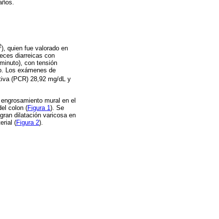
años.
2
), quien fue valorado en
eces diarreicas con
 minuto), con tensión
smo. Los exámenes de
ctiva (PCR) 28,92 mg/dL y
 engrosamiento mural en el
el colon (
Figura 1
). Se
gran dilatación varicosa en
rial (
Figura 2
).