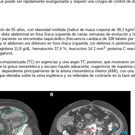
que puede ser rápidamente exanguinante y requerir una cirugía de control de d
arón de 55 años, con obesidad mórbida (índice de masa corporal de 38,2 kg/m
 dolor abdominal en fosa ilíaca izquierda de varias semanas de evolución y h
l paciente se encontraba taquicárdico (frecuencia cardiaca de 109 latidos por
y el abdomen era doloroso en fosa ilíaca izquierda, sin defensa ni peritoni
3
oglobina 11,8 g/dL; hematocrito 37,6 %; leucocitos 14.2 mm
; proteína C rea
gativos.
 computarizada (TC) en urgencias y una angio-TC posterior, que mostraron un
e la grasa mesentérica y escaso líquido adyacente, sugestivos de isquemia d
 dependiente principalmente de la arteria mesentérica inferior (AMI), con una 
que drenaba sobre la vena esplénica y se rellenaba de contraste en la fase arte