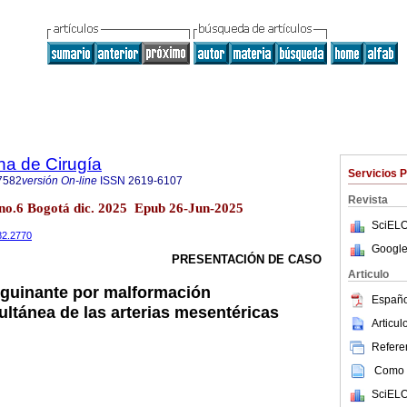
na de Cirugía
Servicios 
7582
versión On-line
ISSN
2619-6107
Revista
0 no.6 Bogotá dic. 2025 Epub 26-Jun-2025
SciELO
82.2770
Google
PRESENTACIÓN DE CASO
Articulo
guinante por malformación
Españo
ultánea de las arterias mesentéricas
Articu
Referen
Como c
SciELO