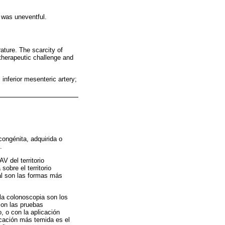
 was uneventful.
ature. The scarcity of
 therapeutic challenge and
inferior mesenteric artery;
congénita, adquirida o
.
V del territorio
obre el territorio
tal son las formas más
 la colonoscopia son los
son las pruebas
, o con la aplicación
icación más temida es el