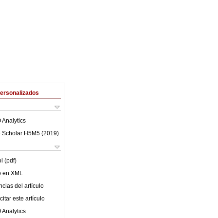
Personalizados
 Analytics
 Scholar H5M5 (
2019
)
l (pdf)
lo en XML
cias del artículo
itar este artículo
 Analytics