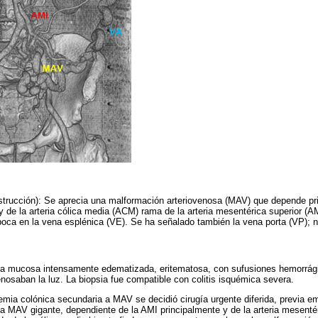
trucción): Se aprecia una malformación arteriovenosa (MAV) que depende prin
 y de la arteria cólica media (ACM) rama de la arteria mesentérica superior (
ca en la vena esplénica (VE). Se ha señalado también la vena porta (VP); n
.
a mucosa intensamente edematizada, eritematosa, con sufusiones hemorrági
nosaban la luz. La biopsia fue compatible con colitis isquémica severa.
emia colónica secundaria a MAV se decidió cirugía urgente diferida, previa em
una MAV gigante, dependiente de la AMI principalmente y de la arteria mesenté