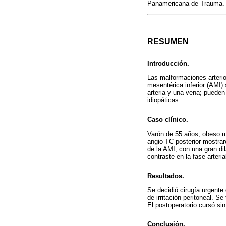
Panamericana de Trauma.
RESUMEN
Introducción.
Las malformaciones arteri
mesentérica inferior (AMI)
arteria y una vena; pueden
idiopáticas.
Caso clínico.
Varón de 55 años, obeso mó
angio-TC posterior mostrar
de la AMI, con una gran di
contraste en la fase arteri
Resultados.
Se decidió cirugía urgente 
de irritación peritoneal. S
El postoperatorio cursó si
Conclusión.