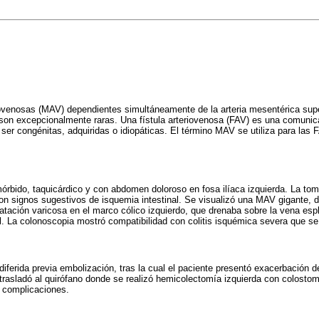
ovenosas (MAV) dependientes simultáneamente de la arteria mesentérica super
 son excepcionalmente raras. Una fístula arteriovenosa (FAV) es una comunic
 ser congénitas, adquiridas o idiopáticas. El término MAV se utiliza para las
rbido, taquicárdico y con abdomen doloroso en fosa ilíaca izquierda. La tom
on signos sugestivos de isquemia intestinal. Se visualizó una MAV gigante, 
latación varicosa en el marco cólico izquierdo, que drenaba sobre la vena esp
al. La colonoscopia mostró compatibilidad con colitis isquémica severa que se
diferida previa embolización, tras la cual el paciente presentó exacerbación d
e trasladó al quirófano donde se realizó hemicolectomía izquierda con colostomí
n complicaciones.