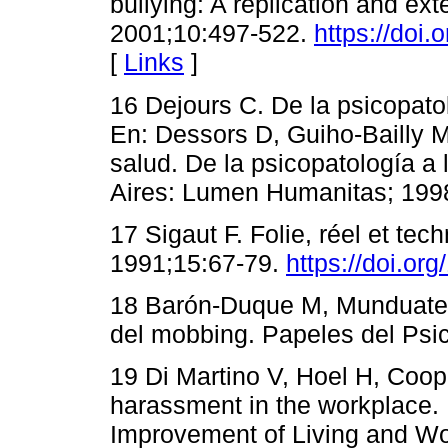
bullying: A replication and ex
2001;10:497-522.
https://doi
[
Links
]
16 Dejours C. De la psicopatol
En: Dessors D, Guiho-Bailly M
salud. De la psicopatología a
Aires: Lumen Humanitas; 1998.
17 Sigaut F. Folie, réel et tec
1991;15:67-79.
https://doi.or
18 Barón-Duque M, Munduate-
del mobbing. Papeles del Psic
19 Di Martino V, Hoel H, Coop
harassment in the workplace.
Improvement of Living and Wor