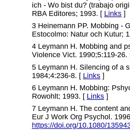
ich - Wo bist du? (trabajo ori
RBA Editores; 1993. [
Links
]
3 Heinemann PP. Mobbing - G
Estocolmo: Natur och Kutur; 1
4 Leymann H. Mobbing and psy
Violence Vict. 1990;5:119-26.
5 Leymann H. Silencing of a s
1984;4:236-8. [
Links
]
6 Leymann H. Mobbing: Pshych
Rowohlt; 1993. [
Links
]
7 Leymann H. The content an
Eur J Work Org Psychol. 1996
https://doi.org/10.1080/135