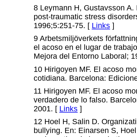
8 Leymann H, Gustavsson A. 
post-traumatic stress disorde
1996;5:251-75. [
Links
]
9 Arbetsmiljöverkets författn
el acoso en el lugar de traba
Mejora del Entorno Laboral; 1
10 Hirigoyen MF. El acoso mora
cotidiana. Barcelona: Edicione
11 Hirigoyen MF. El acoso mora
verdadero de lo falso. Barcelo
2001. [
Links
]
12 Hoel H, Salin D. Organizat
bullying. En: Einarsen S, Hoe