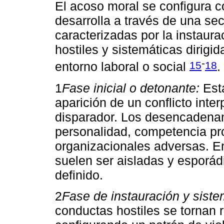
El acoso moral se configura 
desarrolla a través de una se
caracterizadas por la instaur
hostiles y sistemáticas dirigi
-
15
18
entorno laboral o social
.
1
Fase inicial o detonante:
Esta
aparición de un conflicto int
disparador. Los desencadenant
personalidad, competencia pro
organizacionales adversas. En
suelen ser aisladas y esporádi
definido.
2
Fase de instauración y siste
conductas hostiles se tornan r