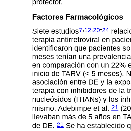
protector.
Factores Farmacológicos
,
,
-
7
12
20
24
Siete estudios
relaci
terapia antirretroviral en paci
identificaron que pacientes 
meses tenían una prevalenci
en comparación con un 22% en
inicio de TARV (< 5 meses). N
asociación entre DE y la expos
terapia con inhibidores de la 
nucleósidos (ITIANs) y los inh
21
mismo, Adebimpe et al.
(20
llevaban más de 5 años en T
21
de DE.
Se ha establecido qu