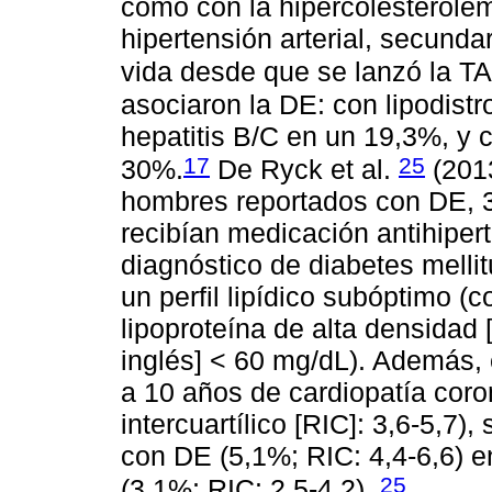
como con la hipercolesterolemi
hipertensión arterial, secund
vida desde que se lanzó la TA
asociaron la DE: con lipodistr
hepatitis B/C en un 19,3%, y c
17
25
30%.
De Ryck et al.
(2013
hombres reportados con DE, 
recibían medicación antihipert
diagnóstico de diabetes melli
un perfil lipídico subóptimo (c
lipoproteína de alta densidad 
inglés] < 60 mg/dL). Además, e
a 10 años de cardiopatía coro
intercuartílico [RIC]: 3,6-5,7
con DE (5,1%; RIC: 4,4-6,6) 
25
(3,1%; RIC: 2,5-4,2).