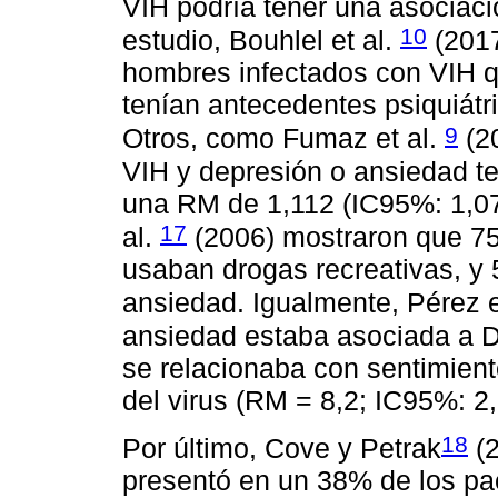
VIH podría tener una asociaci
10
estudio, Bouhlel et al.
(2017
hombres infectados con VIH 
tenían antecedentes psiquiátr
9
Otros, como Fumaz et al.
(20
VIH y depresión o ansiedad t
una RM de 1,112 (IC95%: 1,07
17
al.
(2006) mostraron que 75
usaban drogas recreativas, y 
ansiedad. Igualmente, Pérez e
ansiedad estaba asociada a D
se relacionaba con sentimient
del virus (RM = 8,2; IC95%: 2,
18
Por último, Cove y Petrak
(2
presentó en un 38% de los pac