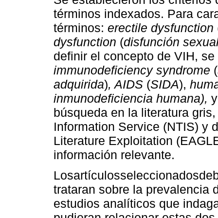
términos indexados. Para carac
términos:
erectile dysfunction
dysfunction
(
disfunción sexua
definir el concepto de VIH, se
immunodeficiency syndrome
(
adquirida
)
, AIDS
(
SIDA
),
huma
inmunodeficiencia humana),
búsqueda en la literatura gris
Information Service (NTIS) y 
Literature Exploitation (EAGL
información relevante.
Losartículosseleccionadosdeb
trataran sobre la prevalencia
estudios analíticos que indag
pudieran relacionar estas dos 