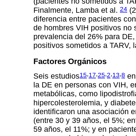
(pacientes no sometidos a TA
24
Finalmente, Lamba et al.
(2
diferencia entre pacientes con
de hombres VIH positivos no
prevalencia del 26% para DE,
positivos sometidos a TARV, 
Factores Orgánicos
,
,
,
,
,
15
17
25
2
13
8
Seis estudios
enc
la DE en personas con VIH, en
metabólicas, como lipodistrofia
hipercolesterolemia, y diabete
identificaron una asociación e
(entre 30 y 39 años, el 5%; en
59 años, el 11%; y en pacient