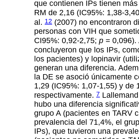
que contienen IPs tienen más
RM de 2,16 (IC95%: 1,38-3,40
12
al.
(2007) no encontraron di
personas con VIH que someti
CI95%: 0,92-2,75;
p =
0,096).
concluyeron que los IPs, como
los pacientes) y lopinavir (uti
generan una diferencia. Ademá
la DE se asoció únicamente c
1,29 (IC95%: 1,07-1,55) y de 
7
respectivamente.
Lallemand 
hubo una diferencia significat
grupo A (pacientes en TARV c
prevalencia del 71,4%, el gr
IPs), que tuvieron una prevale