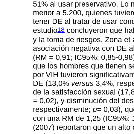
51% al usar preservativo. Lo
menor a 5.200, quienes tuvie
tener DE al tratar de usar cond
18
estudio
concluyeron que hab
y la toma de riesgos. Zona et 
asociación negativa con DE a
(RM = 0,91; IC95%: 0,85-0,98).
que los hombres que tienen 
por VIH tuvieron significativ
DE (13,0%
versus
3,4%, resp
de la satisfacción sexual (17
=
0,02), y disminución del de
respectivamente;
p=
0,03), qu
con una RM de 1,25 (IC95%: 
(2007) reportaron que un alto