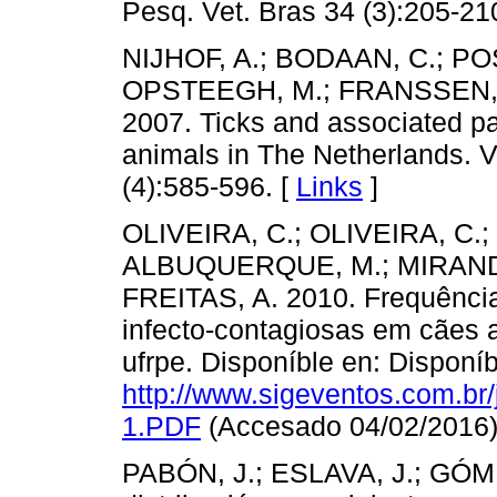
Pesq. Vet. Bras 34 (3):205-21
NIJHOF, A.; BODAAN, C.; P
OPSTEEGH, M.; FRANSSEN, L
2007. Ticks and associated p
animals in The Netherlands. 
(4):585-596. [
Links
]
OLIVEIRA, C.; OLIVEIRA, C.
ALBUQUERQUE, M.; MIRANDA, 
FREITAS, A. 2010. Frequênci
infecto-contagiosas em cães a
ufrpe. Disponíble en: Disponíb
http://www.sigeventos.com.br
1.PDF
(Accesado 04/02/2016)
PABÓN, J.; ESLAVA, J.; GÓME