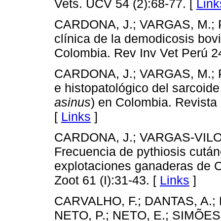
Vets. UCV 54 (2):68-77. [
Link
CARDONA, J.; VARGAS, M.; 
clínica de la demodicosis bovi
Colombia. Rev Inv Vet Perú 24
CARDONA, J.; VARGAS, M.; P
e histopatológico del sarcoide 
asinus
) en Colombia. Revista 
[
Links
]
CARDONA, J.; VARGAS-VILOR
Frecuencia de pythiosis cutá
explotaciones ganaderas de C
Zoot 61 (I):31-43. [
Links
]
CARVALHO, F.; DANTAS, A.;
NETO, P.; NETO, E.; SIMÕES