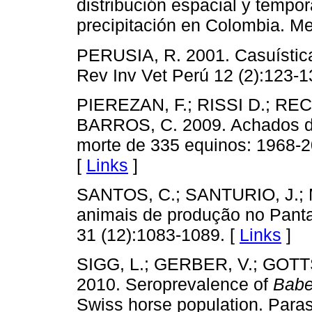
distribución espacial y tempor
precipitación en Colombia. Me
PERUSIA, R. 2001. Casuística 
Rev Inv Vet Perú 12 (2):123-1
PIEREZAN, F.; RISSI D.; REC
BARROS, C. 2009. Achados de
morte de 335 equinos: 1968-20
[
Links
]
SANTOS, C.; SANTURIO, J.; 
animais de produção no Panta
31 (12):1083-1089. [
Links
]
SIGG, L.; GERBER, V.; GOTT
2010. Seroprevalence of
Babe
Swiss horse population. Parasi