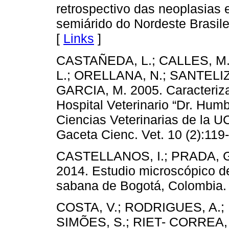
retrospectivo das neoplasias
semiárido do Nordeste Brasilei
[
Links
]
CASTAÑEDA, L.; CALLES, M.;
L.; ORELLANA, N.; SANTELIZ
GARCIA, M. 2005. Caracterizac
Hospital Veterinario “Dr. Hu
Ciencias Veterinarias de la U
Gaceta Cienc. Vet. 10 (2):119
CASTELLANOS, I.; PRADA, G
2014. Estudio microscópico d
sabana de Bogotá, Colombia. 
COSTA, V.; RODRIGUES, A.;
SIMÕES, S.; RIET- CORREA, F.