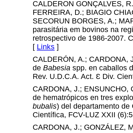
CALDERON GONÇALVES, R.; 
FERREIRA, D.; BIAGIO CHIA
SECORUN BORGES, A.; MARTI
parasitária em bovinos na reg
retrospectivo de 1986-2007. C
[
Links
]
CALDERÓN, A.; CARDONA, J.
de
Babesia
spp. en caballos 
Rev. U.D.C.A. Act. Ɛ Div. Cien
CARDONA, J.; ENSUNCHO, C.
de hematrópicos en tres explo
bubalis
) del departamento de
Científica, FCV-LUZ XXII (6):
CARDONA, J.; GONZÁLEZ, M.;