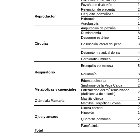
Luxación de 3ra falange
1
Pezuña en tirabuzón
1
Retención de placenta
2
Osqueítis ponzoñosa
1
Reproductor
Hidrocele
2
Acrobustitis
1
Amputación de pezuña
1
Ruminotomía
8
Descorne estético
1
Cirugías
Desviación lateral del pene
3
Desmotomía apical dorsal
4
Herniorafia umbilical
7
Bronquitis verminosa
5
Respiratorio
Neumonía
3
Edema pulmonar
1
Síndrome de la Vaca Caída
2
Metabólicas y carenciales
Enfermedad del músculo blanco
2
(deficiencia de selenio)
Mastitis clínica
2
Glándula Mamaria
Mamilitis Herpética Bovina.
3
Úlcera corneal
2
Hipopión
1
Ojos y anexos
Queratitis pamnosa
2
Panoftalmia
2
Total