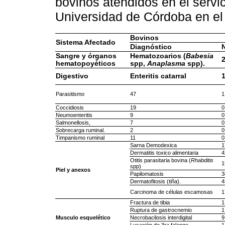
bovinos atendidos en el servic
Universidad de Córdoba en el
Bovinos
Sistema Afectado
Diagnóstico
Sangre y órganos
Hematozoarios (
Babesia
hematopoyéticos
spp,
Anaplasma
spp).
Digestivo
Enteritis catarral
Parasitismo
47
1
Coccidiosis
19
0
Neumoenteritis
9
0
Salmonellosis,
7
0
Sobrecarga ruminal.
2
0
Timpanismo ruminal
11
0
Sarna Demodexica
1
Dermatitis toxico alimentaria
4
Otitis parasitaria bovina (
Rhabditis
1
spp)
Piel y anexos
Papilomatosis
3
Dermatofitosis (tiña).
4
Carcinoma de células escamosas
1
Fractura de tibia
1
Ruptura de gastrocnemio
1
Musculo esquelético
Necrobacilosis interdigital
9