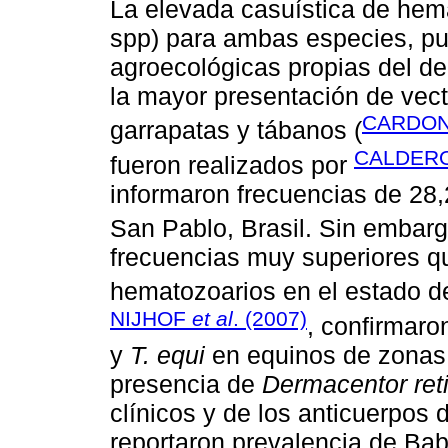
La elevada casuística de hem
spp) para ambas especies, pu
agroecológicas propias del de
la mayor presentación de vec
CARDO
garrapatas y tábanos (
CALDER
fueron realizados por
informaron frecuencias de 28
San Pablo, Brasil. Sin embar
frecuencias muy superiores qu
hematozoarios en el estado de
NIJHOF
et al
. (2007)
, confirmaro
y
T. equi
en equinos de zonas
presencia de
Dermacentor ret
clínicos y de los anticuerp
reportaron prevalencia de Bab