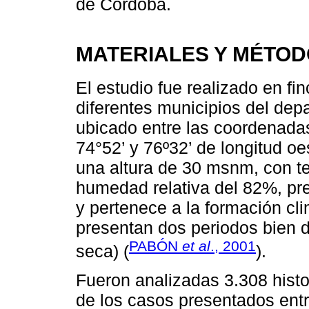
de Córdoba.
MATERIALES Y MÉTO
El estudio fue realizado en fi
diferentes municipios del dep
ubicado entre las coordenadas 
74°52’ y 76º32’ de longitud o
una altura de 30 msnm, con t
humedad relativa del 82%, pr
y pertenece a la formación cli
presentan dos periodos bien d
PABÓN
et al
., 2001
seca) (
).
Fueron analizadas 3.308 histori
de los casos presentados entr