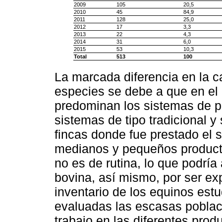
2009
105
20,5
2010
45
84,9
2011
128
25,0
2012
17
3,3
2013
22
4,3
2014
31
6,0
2015
53
10,3
Total
513
100
La marcada diferencia en la ca
especies se debe a que en e
predominan los sistemas de p
sistemas de tipo tradicional 
fincas donde fue prestado el s
medianos y pequeños productor
no es de rutina, lo que podría
bovina, así mismo, por ser e
inventario de los equinos est
evaluadas las escasas poblac
trabajo en las diferentes pro