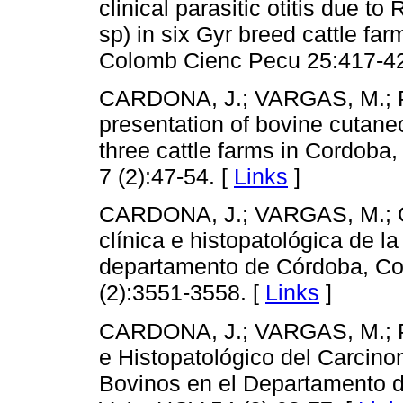
clinical parasitic otitis due t
sp) in six Gyr breed cattle f
Colomb Cienc Pecu 25:417-42
CARDONA, J.; VARGAS, M.; 
presentation of bovine cutaneo
three cattle farms in Cordob
7 (2):47-54. [
Links
]
CARDONA, J.; VARGAS, M.; 
clínica e histopatológica de l
departamento de Córdoba, C
(2):3551-3558. [
Links
]
CARDONA, J.; VARGAS, M.; P
e Histopatológico del Carci
Bovinos en el Departamento d