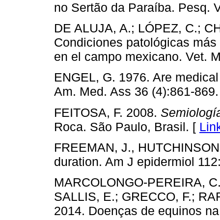
no Sertão da Paraíba. Pesq. V
DE ALUJA, A.; LÓPEZ, C.; C
Condiciones patológicas más 
en el campo mexicano. Vet. M
ENGEL, G. 1976. Are medical sc
Am. Med. Ass 36 (4):861-869.
FEITOSA, F. 2008.
Semiología
Roca. São Paulo, Brasil. [
Lin
FREEMAN, J., HUTCHINSON, G
duration. Am J epidermiol 112
MARCOLONGO-PEREIRA, C.; 
SALLIS, E.; GRECCO, F.; RA
2014. Doenças de equinos na 