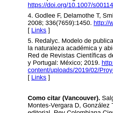
https://doi.org/10.1007/s0011
4. Godlee F, Delamothe T, Smi
2008; 336(7659):1450.
http:/
[
Links
]
5. Redalyc. Modelo de publica
la naturaleza académica y abie
Red de Revistas Científicas d
y Portugal: México; 2019.
http
content/uploads/2019/02/Pro
[
Links
]
Como citar (Vancouver).
Salg
Montes-Vergara D, González T
editorial. Rev Colombiana Cie