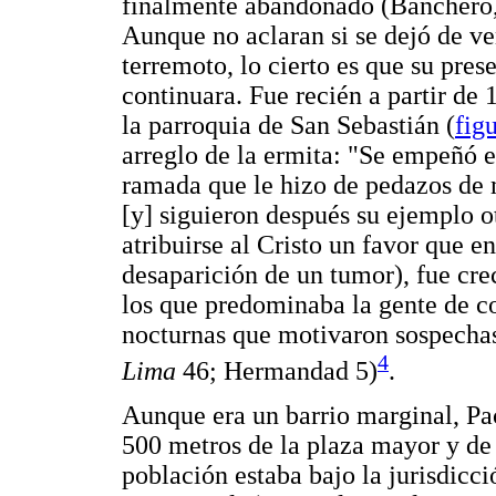
finalmente abandonado (Banchero
Aunque no aclaran si se dejó de ve
terremoto, lo cierto es que su pres
continuara. Fue recién a partir d
la parroquia de San Sebastián (
fig
arreglo de la ermita: "Se empeñó e
ramada que le hizo de pedazos de m
[y] siguieron después su ejemplo o
atribuirse al Cristo un favor que 
desaparición de un tumor), fue crec
los que predominaba la gente de co
nocturnas que motivaron sospechas 
4
Lima
46; Hermandad 5)
.
Aunque era un barrio marginal, Pa
500 metros de la plaza mayor y de l
población estaba bajo la jurisdicc