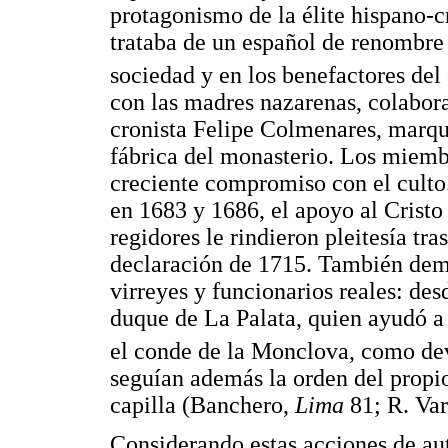
protagonismo de la élite hispano-c
trataba de un español de renombre c
sociedad y en los benefactores del 
con las madres nazarenas, colabor
cronista Felipe Colmenares, marqué
fábrica del monasterio. Los miembr
creciente compromiso con el culto
en 1683 y 1686, el apoyo al Cristo
regidores le rindieron pleitesía tra
declaración de 1715. También demo
virreyes y funcionarios reales: de
duque de La Palata, quien ayudó a
el conde de la Monclova, como de
seguían además la orden del propio 
capilla (Banchero,
Lima
81; R. Va
Considerando estas acciones de au