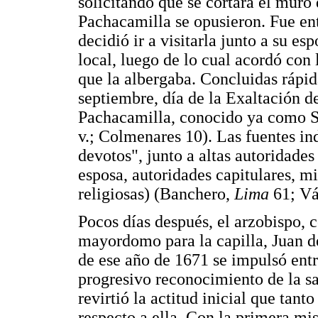
solicitando que se cortara el muro
Pachacamilla se opusieron. Fue en
decidió ir a visitarla junto a su es
local, luego de lo cual acordó con 
que la albergaba. Concluidas rápid
septiembre, día de la Exaltación de
Pachacamilla, conocido ya como 
v.; Colmenares 10). Las fuentes in
devotos", junto a altas autoridades 
esposa, autoridades capitulares, m
religiosas) (Banchero,
Lima
61; Vá
Pocos días después, el arzobispo, c
mayordomo para la capilla, Juan de
de ese año de 1671 se impulsó entr
progresivo reconocimiento de la sa
revirtió la actitud inicial que ta
respecto a ella. Con la primera m