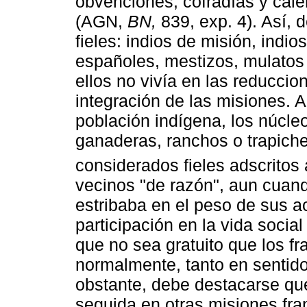
obvenciones, cofradías y cale
(AGN,
BN,
839, exp. 4). Así, 
fieles: indios de misión, indi
españoles, mestizos, mulatos
ellos no vivía en las reduccio
integración de las misiones.
población indígena, los núcle
ganaderas, ranchos o trapich
considerados fieles adscritos
vecinos "de razón", aun cuan
estribaba en el peso de sus 
participación en la vida social
que no sea gratuito que los fra
normalmente, tanto en sentid
obstante, debe destacarse que
seguida en otras misiones fr