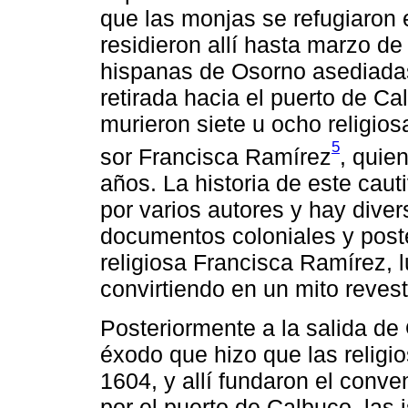
que las monjas se refugiaron e
residieron allí hasta marzo d
hispanas de Osorno asediadas
retirada hacia el puerto de C
murieron siete u ocho religios
5
sor Francisca Ramírez
, quie
años. La historia de este cauti
por varios autores y hay dive
documentos coloniales y poster
religiosa Francisca Ramírez, l
convirtiendo en un mito revest
Posteriormente a la salida de
éxodo que hizo que las religi
1604, y allí fundaron el conve
por el puerto de Calbuco, las