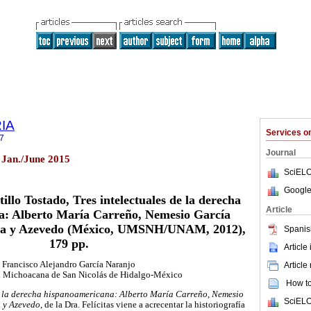
RIA
Services 
7
Journal
 Jan./June 2015
SciELO
Google
tillo Tostado, Tres intelectuales de la derecha
Article
a: Alberto María Carreño, Nemesio García
isa y Azevedo (México, UMSNH/UNAM, 2012),
Spanis
179 pp.
Article
Francisco Alejandro García Naranjo
Article
d Michoacana de San Nicolás de Hidalgo-México
How to 
de la derecha hispanoamericana: Alberto María Carreño, Nemesio
SciELO
a y Azevedo
, de la Dra. Felícitas viene a acrecentar la historiografía