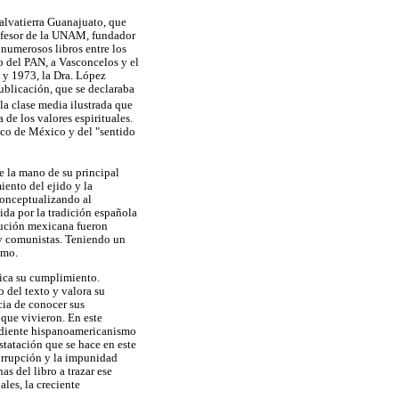
Salvatierra Guanajuato, que
rofesor de la UNAM, fundador
 numerosos libros entre los
do del PAN, a Vasconcelos y el
 y 1973, la Dra. López
publicación, que se declaraba
 la clase media ilustrada que
 de los valores espirituales.
ico de México y del "sentido
de la mano de su principal
iento del ejido y la
conceptualizando al
ida por la tradición española
lución mexicana fueron
s y comunistas. Teniendo un
smo.
fica su cumplimiento.
 del texto y valora su
cia de conocer sus
que vivieron. En este
 ardiente hispanoamericanismo
statación que se hace en este
 corrupción y la impunidad
s del libro a trazar ese
les, la creciente