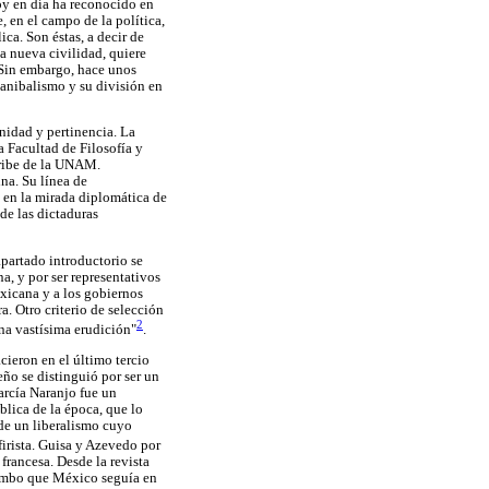
hoy en día ha reconocido en
, en el campo de la política,
ca. Son éstas, a decir de
a nueva civilidad, quiere
 Sin embargo, hace unos
canibalismo y su división en
unidad y pertinencia. La
a Facultad de Filosofía y
aribe de la UNAM.
na. Su línea de
 en la mirada diplomática de
de las dictaduras
apartado introductorio se
a, y por ser representativos
exicana y a los gobiernos
. Otro criterio de selección
2
na vastísima erudición"
.
ieron en el último tercio
eño se distinguió por ser un
arcía Naranjo fue un
lica de la época, que lo
 de un liberalismo cuyo
irista. Guisa y Azevedo por
 francesa. Desde la revista
 rumbo que México seguía en