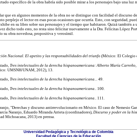
tado específico de la obra habría sido posible mirar a los personajes bajo una luz 
lar que en algunos momentos de la obra no se distingue con facilidad el discurso de
to perplejo el lector en esas pocas ocasiones que ocurría. Esto, con seguridad, pued
xhibe en su libro sobre sus personajes y el tiempo que habitaron. Quizá también a u
ez dicho todo esto, no resta sino felicitar nuevamente a la Dra. Felícitas López Por
do su obra novedosa, propositiva y verosímil.
ción Nacional. El apetito y las responsabilidades del triunfo
(México: El Colegio 
stado,
Tres intelectuales de la derecha hispanoamericana: Alberto María Carreño
xico: UMSNH/UNAM, 2012), 13.
stado,
Tres intelectuales de la derecha hispanoamericana
... 49.
stado,
Tres intelectuales de la derecha hispanoamericana
.. 100.
stado,
Tres intelectuales de la derecha hispanoamericana
.. 111.
anjo, "Derechas y discurso antirrevolucionario en México. El caso de Nemesio Gar
García Naranjo, Eduardo Miranda Arrieta (coordinadores),
Discurso y poder en la his
dad Michoacana, 2013) en prensa.
Universidad Pedagógica y Tecnológica de Colombia
Facultad de Ciencias de la Educación