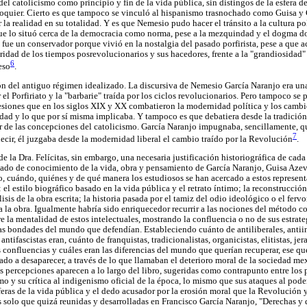
del catolicismo como principio y fin de la vida pública, sin distingos de la esfera de
doquier. Cierto es que tampoco se vinculó al hispanismo trasnochado como Guisa y
la realidad en su totalidad. Y es que Nemesio pudo hacer el tránsito a la cultura p
 que lo situó cerca de la democracia como norma, pese a la mezquindad y el dogma do
fue un conservador porque vivió en la nostalgia del pasado porfirista, pese a que a
dad de los tiempos posrevolucionarios y sus hacedores, frente a la "grandiosidad" d
6
eso
.
n del antiguo régimen idealizado. La discursiva de Nemesio García Naranjo era una 
 el Porfiriato y la "barbarie" traída por los ciclos revolucionarios. Pero tampoco se 
ones que en los siglos XIX y XX combatieron la modernidad política y los cambios
dad y lo que por sí misma implicaba. Y tampoco es que debatiera desde la tradición
ir de las concepciones del catolicismo. García Naranjo impugnaba, sencillamente, qu
7
decir, él juzgaba desde la modernidad liberal el cambio traído por la Revolución
.
e la Dra. Felícitas, sin embargo, una necesaria justificación historiográfica de cada
tado de conocimiento de la vida, obra y pensamiento de García Naranjo, Guisa Aze
, cuándo, quiénes y de qué manera los estudiosos se han acercado a estos represen
 el estilo biográfico basado en la vida pública y el retrato íntimo; la reconstrucción
lisis de la obra escrita; la historia pasada por el tamiz del odio ideológico o el fervo
a la obra. Igualmente habría sido enriquecedor recurrir a las nociones del método c
e la mentalidad de estos intelectuales, mostrando la confluencia o no de sus estrateg
s bondades del mundo que defendían. Estableciendo cuánto de antiliberales, antiin
ntifascistas eran, cuánto de franquistas, tradicionalistas, organicistas, elitistas, je
 confluencias y cuáles eran las diferencias del mundo que querían recuperar, ese qu
do a desaparecer, a través de lo que llamaban el deterioro moral de la sociedad me
 percepciones aparecen a lo largo del libro, sugeridas como contrapunto entre los 
o y su crítica al indigenismo oficial de la época, lo mismo que sus ataques al poder
eras de la vida pública y el dedo acusador por la erosión moral que la Revolución y
 solo que quizá reunidas y desarrolladas en Francisco García Naranjo, "Derechas y 