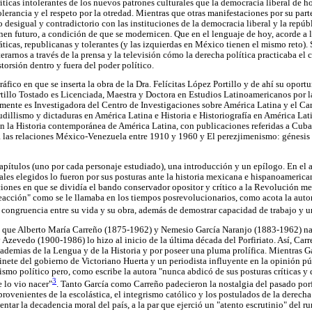
íticas intolerantes de los nuevos patrones culturales que la democracia liberal de 
olerancia y el respeto por la otredad. Mientras que otras manifestaciones por su parte
esigual y contradictorio con las instituciones de la democracia liberal y la repúbli
enen futuro, a condición de que se modernicen. Que en el lenguaje de hoy, acorde a l
ticas, republicanas y tolerantes (y las izquierdas en México tienen el mismo reto).
arnos a través de la prensa y la televisión cómo la derecha política practicaba el 
storsión dentro y fuera del poder político.
ráfico en que se inserta la obra de la Dra. Felícitas López Portillo y de ahí su oport
rtillo Tostado es Licenciada, Maestra y Doctora en Estudios Latinoamericanos por l
mente es Investigadora del Centro de Investigaciones sobre América Latina y el C
dillismo y dictaduras en América Latina e Historia e Historiografía en América Lati
en la Historia contemporánea de América Latina, con publicaciones referidas a Cuba
 las relaciones México-Venezuela entre 1910 y 1960 y El perezjimenismo: génesis 
apítulos (uno por cada personaje estudiado), una introducción y un epílogo. En el 
uales elegidos lo fueron por sus posturas ante la historia mexicana e hispanoamerican
cciones en que se dividía el bando conservador opositor y crítico a la Revolución m
acción" como se le llamaba en los tiempos posrevolucionarios, como acota la autora
congruencia entre su vida y su obra, además de demostrar capacidad de trabajo y u
a que Alberto María Carreño (1875-1962) y Nemesio García Naranjo (1883-1962) nac
 Azevedo (1900-1986) lo hizo al inicio de la última década del Porfiriato. Así, Carr
demias de la Lengua y de la Historia y por poseer una pluma prolífica. Mientras G
ete del gobierno de Victoriano Huerta y un periodista influyente en la opinión púb
acismo político pero, como escribe la autora "nunca abdicó de sus posturas críticas y
3
 lo vio nacer"
. Tanto García como Carreño padecieron la nostalgia del pasado porf
provenientes de la escolástica, el integrismo católico y los postulados de la derecha
entar la decadencia moral del país, a la par que ejerció un "atento escrutinio" del