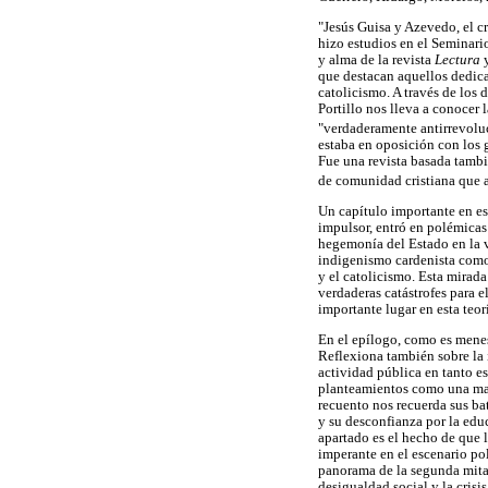
"Jesús Guisa y Azevedo, el cr
hizo estudios en el Seminari
y alma de la revista
Lectura
y
que destacan aquellos dedicad
catolicismo. A través de los 
Portillo nos lleva a conocer 
"verdaderamente antirrevoluc
estaba en oposición con los g
Fue una revista basada tambi
de comunidad cristiana que a
Un capítulo importante en es
impulsor, entró en polémicas 
hegemonía del Estado en la v
indigenismo cardenista como 
y el catolicismo. Esta mira
verdaderas catástrofes para 
importante lugar en esta teo
En el epílogo, como es menes
Reflexiona también sobre la 
actividad pública en tanto es
planteamientos como una man
recuento nos recuerda sus ba
y su desconfianza por la educ
apartado es el hecho de que l
imperante en el escenario pol
panorama de la segunda mitad
desigualdad social y la crisi