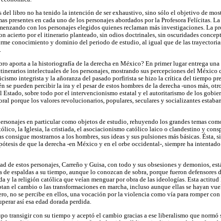
s del libro no ha tenido la intención de ser exhaustivo, sino sólo el objetivo de m
as presentes en cada uno de los personajes abordados por la Profesora Felícitas. La
menzando con los personajes elegidos quienes reclaman más investigaciones. La pro
con acierto por el itinerario planteado, sin odios doctrinales, sin oscuridades concep
rme conocimiento y dominio del periodo de estudio, al igual que de las trayectorias
.
ro aporta a la historiografía de la derecha en México? En primer lugar entrega una
itinerarios intelectuales de los personajes, mostrando sus percepciones del México 
icismo integrista y la añoranza del pasado porfirista se hizo la crítica del tiempo 
 se pueden percibir la ira y el pesar de estos hombres de la derecha -unos más, otr
l Estado, sobre todo por el intervencionismo estatal y el autoritarismo de los gobie
al porque los valores revolucionarios, populares, seculares y socializantes estaba
personajes en particular como objetos de estudio, rehuyendo los grandes temas como
ólico, la Iglesia, la cristiada, el asociacionismo católico laico o clandestino y cons
as consigue mostrarnos a los hombres, sus ideas y sus pulsiones más básicas. Ésta, s
ótesis de que la derecha -en México y en el orbe occidental-, siempre ha intentado
ad de estos personajes, Carreño y Guisa, con todo y sus obsesiones y demonios, es
a de espaldas a su tiempo, aunque lo conozcan de sobra, porque fueron defensores del
da y la religión católica que veían menguar por obra de las ideologías. Esta actitud
ptan el cambio o las transformaciones en marcha, incluso aunque ellas se hayan vuel
ro, no se percibe en ellos, una vocación por la violencia como vía para romper con 
uperar así esa edad dorada perdida.
po transigir con su tiempo y aceptó el cambio gracias a ese liberalismo que normó 