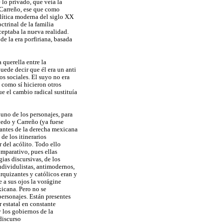
 lo privado, que veía la
 Carreño, ese que como
olítica moderna del siglo XX
ctrinal de la familia
ceptaba la nueva realidad.
e la era porfiriana, basada
querella entre la
puede decir que él era un anti
 sociales. El suyo no era
 como sí hicieron otros
e el cambio radical sustituía
 uno de los personajes, para
vedo y Carreño (ya fuese
tantes de la derecha mexicana
 de los itinerarios
r del acólito. Todo ello
omparativo, pues ellas
ias discursivas, de los
dividulistas, antimodernos,
rarquizantes y católicos eran y
e a sus ojos la vorágine
xicana. Pero no se
personajes. Están presentes
 estatal en constante
 los gobiernos de la
discurso