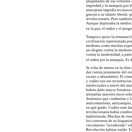
alejamiento de esa vertiente 
impiedad y la anarquía por 
anteojeras impedía reconocer 
gracias a su talante liberal,
revolucionaria. Pero también 
Aunque deploraba la mediocri
en la paz, el orden y el progr
Tampoco quiso la restauració
civilización representada por
moderno como muchas expresi
un alegato contra la moderni
contra la modernidad, a part
el orden por la anarquía. Es 
Se echa de menos en la obra d
dar cuenta justamente del es
escaso o abundante). El cómo
y cuáles son sus recurrencias:
intelectuales a través del aná
habría dado mayor fortaleza 
arrojarían mayores luces sobr
demonios que combatían y la
anticomunistas, antiyanquis, a
en qué grado. Cuáles eran las
revolucionaria había condena
malentienda. Muchas de estas
los contornos de su hispanism
crecimiento "invadiendo" esf
Revolución habían traído. Es