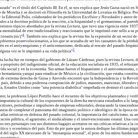
uzado" es el título del Capítulo III. En él, se nos explica que Jesús Guisa nació en 
o de Morelia y se doctoró en Filosofía en la Universidad de Lovaína en Bélgica. P
 la Editorial Polis, colaborador de los periódicos
Excélsior y Novedades
y autor de
os a la doctrina política de la reacción, a la hispanidad y el germanismo, al parti
distintos tópicos abordados por la revista
Lectura
, que tuvo una vigencia entre 1937
la mentalidad de este tradicionalista y reaccionario que le imprimió este sello a su 
4
ionaria (sic)"
. También nos explica que la revista fue la expresión de un sector de
obiernos posrevolucionarios, a los que se acusaba de ser los causantes de la pérdida
én en el antiyanquismo y el anticomunismo, dedicada al rescate del pasado hispán
5
lguna vez se le imprimió a su vida política"
.
ta lucha fue en tiempos del gobierno de Lázaro Cárdenas, pues la revista
Lectura
, 
a propósito del indigenismo oficial, de la educación socialista en 1935, el reforzam
ida social y en la economía. Sus armas fueron el hispanismo y el anticomunismo, 
herramienta yanqui para erradicar de México a la civilización, que estaba constitu
da de extrema derecha de Guisa y Azevedo encontró que la Independencia y la Revo
el país, debido a una poderosa conspiración de judíos, masones, marxistas, liberale
ría, Estados Unidos como "una potencia diabólica" empeñada en destruir el catolici
ter, la profesora López Portillo hace el recuento de los objetivos planteados y veri
importancia cultural de los exponentes de la derecha mexicana estudiados a lo largo
critores, periodistas e impulsores de empresas editoriales, destacando la trascenden
era de completar el panorama del imaginario político e ideológico de la época en 
tallas retóricas en defensa del pasado colonial, la importancia del catolicismo, su
ación pública, el agrarismo, el sindicalismo y el intervencionismo estatal. Una con
os tres personajes con sus distintos bagajes acertaron en sus críticas relativas a la
ítico y económico del país. Esto da pie para que la autora dedique las últimas página
 del siglo XX mexicano de la "monarquía sexenal", el peso de los mitos fundaciona
s económica.