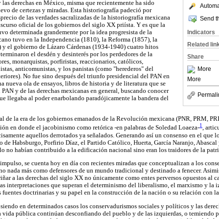
y las derechas en México, misma que recientemente ha sido
Automat
vo de certezas y miradas. Esta historiografía padeció por
precio de las verdades sacralizadas de la historiografía mexicana
Send th
scurso oficial de los gobiernos del siglo XX priísta. Y es que la
uvo determinada grandemente por la idea progresista de la
Indicators
icano tuvo en la Independencia (1810), la Reforma (1857), la
Related lin
y el gobierno de Lázaro Cárdenas (1934-1940) cuatro hitos
erminaron el desdén y desinterés por los perdedores de la
Share
ores, monarquistas, porfiristas, reaccionarios, católicos,
quistas, anticomunistas, y los panistas (como "herederos" del
More
eriores). No fue sino después del triunfo presidencial del PAN en
More
 nueva ola de ensayos, libros de historia y de literatura que se
el PAN y de las derechas mexicanas en general, buscando conocer
Permali
que llegaba al poder enarbolando paradójicamente la bandera del
cial de la era de los gobiernos emanados de la Revolución mexicana (PNR, PRM, PRI),
1
sión en donde el jacobinismo como retórica -en palabras de Soledad Loaeza-
, arti
samente aquellos derrotados ya señalados. Generando así un consenso en el que lo
e Habsburgo, Porfirio Díaz, el Partido Católico, Huerta, García Naranjo, Abascal y
o no habían contribuido a la edificación nacional sino eran los traidores de la patri
 impulso, se cuenta hoy en día con recientes miradas que conceptualizan a los con
, no nada más como defensores de un mundo tradicional y destinado a fenecer. Asim
ñar a las derechas del siglo XX no únicamente como entes perversos opuestos al ca
as interpretaciones que superan el determinismo del liberalismo, el marxismo y la 
 fuentes doctrinarias y su papel en la construcción de la nación o su relación con l
siendo en determinados casos los conservadurismos sociales y políticos y las derech
a vida pública continúan desconfiando del pueblo y de las izquierdas, o temiendo po