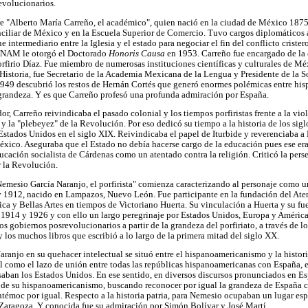
evolucionarios.
re "Alberto María Carreño, el académico", quien nació en la ciudad de México 1875
ciliar de México y en la Escuela Superior de Comercio. Tuvo cargos diplomáticos a
 intermediario entre la Iglesia y el estado para negociar el fin del conflicto crister
 UNAM le otorgó el Doctorado
Honoris Causa
en 1953. Carreño fue encargado de la 
rfirio Díaz. Fue miembro de numerosas instituciones científicas y culturales de Méx
Historia, fue Secretario de la Academia Mexicana de la Lengua y Presidente de la
1949 descubrió los restos de Hernán Cortés que generó enormes polémicas entre hispa
 grandeza. Y es que Carreño profesó una profunda admiración por España.
, Carreño reivindicaba el pasado colonial y los tiempos porfiristas frente a la viol
 la "plebeyez" de la Revolución. Por eso dedicó su tiempo a la historia de los siglo
stados Unidos en el siglo XIX. Reivindicaba el papel de Iturbide y reverenciaba a 
ico. Aseguraba que el Estado no debía hacerse cargo de la educación pues ese era
ucación socialista de Cárdenas como un atentado contra la religión. Criticó la perse
r la Revolución.
emesio García Naranjo, el porfirista" comienza caracterizando al personaje como u
y 1912, nacido en Lampazos, Nuevo León. Fue participante en la fundación del Ate
ca y Bellas Artes en tiempos de Victoriano Huerta. Su vinculación a Huerta y su fue
n 1914 y 1926 y con ello un largo peregrinaje por Estados Unidos, Europa y América 
los gobiernos posrevolucionarios a partir de la grandeza del porfiriato, a través de l
y los muchos libros que escribió a lo largo de la primera mitad del siglo XX.
Naranjo en su quehacer intelectual se situó entre el hispanoamericanismo y la histori
l como el lazo de unión entre todas las repúblicas hispanoamericanas con España, 
ban los Estados Unidos. En ese sentido, en diversos discursos pronunciados en E
te de su hispanoamericanismo, buscando reconocer por igual la grandeza de España 
témoc por igual. Respecto a la historia patria, para Nemesio ocupaban un lugar e
Zaragoza. Y conocida fue su admiración por Simón Bolívar y José Martí.