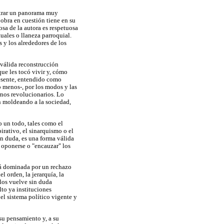
ostrar un panorama muy
 obra en cuestión tiene en su
sa de la autora es respetuosa
tuales o llaneza parroquial.
 y los alrededores de los
 válida reconstrucción
que les tocó vivir y, cómo
presente, entendido como
o menos-, por los modos y las
rnos revolucionarios. Lo
n moldeando a la sociedad,
 un todo, tales como el
pirativo, el sinarquismo o el
in duda, es una forma válida
 oponerse o "encauzar" los
tá dominada por un rechazo
 orden, la jerarquía, la
 los vuelve sin duda
to ya instituciones
el sistema político vigente y
su pensamiento y, a su