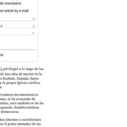
ic translation
is article by e-mail
ks
nk
 privilegió a lo largo de las
culó una idea de nación en la
s Iturbide, Alamán, Santa
 la propia Iglesia católica
a.
servadores decimonónicos
ismo, se ha avanzado de
mbio, sino también se les ha
izquierda. Estableciéndose
a democracia.
as liberales o neoliberales
r el poder arrasador de las