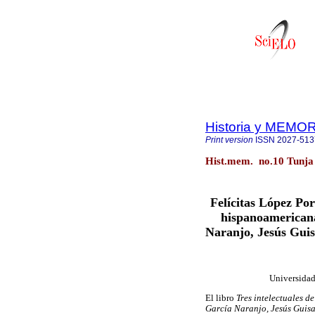
Historia y MEMO
Print version
ISSN
2027-513
Hist.mem. no.10 Tunja
Felícitas López Por
hispanoamerican
Naranjo, Jesús Gu
Universida
El libro
Tres intelectuales 
García Naranjo, Jesús Guis