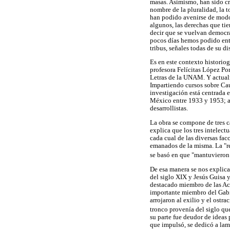
masas. Asimismo, han sido cr
nombre de la pluralidad, la t
han podido avenirse de modo d
algunos, las derechas que ti
decir que se vuelvan democrá
pocos días hemos podido enter
tribus, señales todas de su di
Es en este contexto historiog
profesora Felícitas López Po
Letras de la UNAM. Y actual
Impartiendo cursos sobre Cau
investigación está centrada 
México entre 1933 y 1953; a
desarrollistas.
La obra se compone de tres c
explica que los tres intelect
cada cual de las diversas fa
emanados de la misma. La "re
se basó en que "mantuvieron 
De esa manera se nos explic
del siglo XIX y Jesús Guisa y
destacado miembro de las Aca
importante miembro del Gabin
arrojaron al exilio y el ostr
tronco provenía del siglo que
su parte fue deudor de ideas 
que impulsó, se dedicó a lam