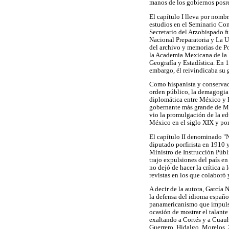
manos de los gobiernos posr
El capítulo I lleva por nomb
estudios en el Seminario Con
Secretario del Arzobispado fue
Nacional Preparatoria y La
del archivo y memorias de Po
la Academia Mexicana de la 
Geografía y Estadística. En 
embargo, él reivindicaba su
Como hispanista y conservador
orden público, la demagogia y
diplomática entre México y E
gobernante más grande de Méx
vio la promulgación de la ed
México en el siglo XIX y po
El capítulo II denominado "N
diputado porfirista en 1910 
Ministro de Instrucción Públi
trajo expulsiones del país e
no dejó de hacer la crítica a 
revistas en los que colaboró 
A decir de la autora, García 
la defensa del idioma españo
panamericanismo que impulsa
ocasión de mostrar el talan
exaltando a Cortés y a Cuauh
Guerrero, Hidalgo, Morelos, 