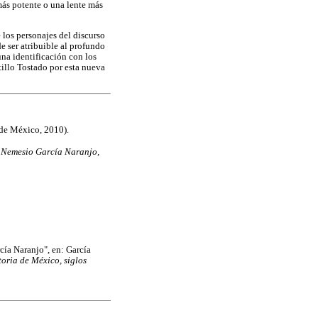
más potente o una lente más
 los personajes del discurso
e ser atribuible al profundo
na identificación con los
tillo Tostado por esta nueva
de México, 2010).
, Nemesio García Naranjo,
cía Naranjo", en: García
toria de México, siglos