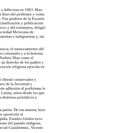
 y falleciera en 1963. Hizo
 fines del porfiriato y como
o. Fue profesor de la Escuela
clasificación y publicación
ico y del extranjero, dirigió
 Sociedad Mexicana de
nistas e indigenistas y, sin
encia, el trastocamiento del
s coloniales y a la historia
Porfirio Díaz como el
 un derecho de los padres y
cución religiosa ejercida en
n liberal conservador y
neo de la Juventud y
rte adhesión al porfirismo le
Latina, sitios desde los que
os distintos periódicos y
a patria. De esa manera, hizo
en oposición al
spaña, Estados Unidos tuvo
como del pasado indígena,
special Cuauhtémoc, Vicente