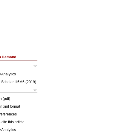
on Demand
 Analytics
 Scholar H5M5 (
2019
)
h (pdf)
 in xml format
 references
cite this article
 Analytics