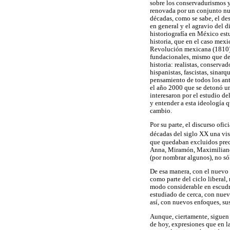
sobre los conservadurismos 
renovada por un conjunto nue
décadas, como se sabe, el des
en general y el agravio del di
historiografía en México est
historia, que en el caso mex
Revolución mexicana (1810) 
fundacionales, mismo que det
historia: realistas, conservad
hispanistas, fascistas, sinar
pensamiento de todos los ant
el año 2000 que se detonó una
interesaron por el estudio d
y entender a esta ideología 
cambio.
Por su parte, el discurso ofi
décadas del siglo XX una vi
que quedaban excluidos preci
Anna, Miramón, Maximiliano d
(por nombrar algunos), no sól
De esa manera, con el nuevo
como parte del ciclo liberal
modo considerable en escudri
estudiado de cerca, con nuev
así, con nuevos enfoques, sus
Aunque, ciertamente, siguen 
de hoy, expresiones que en l