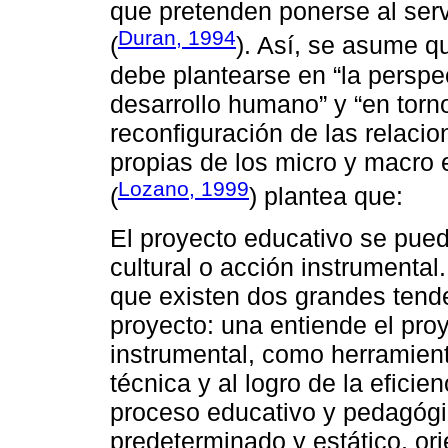
que pretenden ponerse al serv
Duran, 1994
(
). Así, se asume q
debe plantearse en “la perspe
desarrollo humano” y “en torno
reconfiguración de las relacio
propias de los micro y macro e
Lozano, 1999
(
) plantea que:
El proyecto educativo se pue
cultural o acción instrumental
que existen dos grandes tend
proyecto: una entiende el pro
instrumental, como herramienta 
técnica y al logro de la eficie
proceso educativo y pedagógi
predeterminado y estático, or