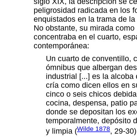
siglo XIX, la descripción se ce
peligrosidad radicada en los f
enquistados en la trama de l
No obstante, su mirada como 
concentraba en el cuarto, espa
contemporánea:
Un cuarto de conventillo,
ómnibus que albergan des
industrial [...] es la alcob
cría como dicen ellos en s
cinco o seis chicos debid
cocina, despensa, patio pa
donde se depositan los e
temporalmente, depósito d
Wilde 1878
y limpia (
, 29-30)