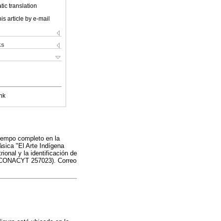
ic translation
is article by e-mail
ks
nk
tiempo completo en la
sica "El Arte Indígena
ional y la identificación de
to CONACYT 257023). Correo