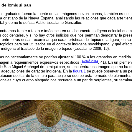
 de Ixmiquilpan
es grabados fueron la fuente de las imágenes novohispanas, también es nece
na cristiano de la Nueva España, analizando las relaciones que cada arte tiene
 tal y como lo señala Pablo Escalante Gonzalbo:
contramos frente a texto e imágenes en un documento indígena colonial que p
es occidentales, y si no hay otros indicios que nos permitan demostrar la pres
 entre otras cosas, examinar qué características del tópico o la figura, en s
propicios para ser utilizados en el contexto indígena novohispano, y qué efect
o indígena el traslado de la imagen o tópico (Escalante 2009, 13).
nas no necesariamente se podrían ajustar al 100 % a los grabados en medida d
Alcalá 2014
magen a requerimientos expresivos específicos (
, 41). En un plemen
 de San Miguel Arcángel de Ixmiquilpan, se encuentra una imagen que no ha s
s adecuaciones de carácter indígena. En la
figura 1
se puede observar a un pe
getación suelta, de la cintura para abajo su cuerpo está formado de elemento
najes cuyo cuerpo alargado nos recuerda a un par de serpientes, su terminac