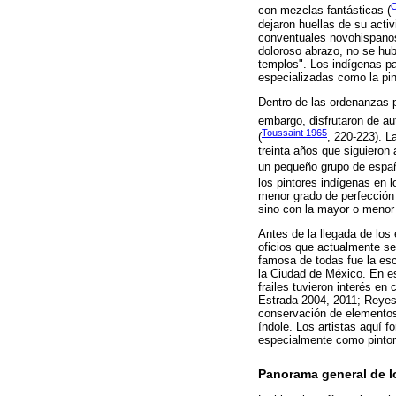
C
con mezclas fantásticas (
dejaron huellas de su activ
conventuales novohispanos,
doloroso abrazo, no se hu
templos". Los indígenas pa
especializadas como la pin
Dentro de las ordenanzas par
embargo, disfrutaron de au
Toussaint 1965
(
, 220-223). L
treinta años que siguieron 
un pequeño grupo de españ
los pintores indígenas en
menor grado de perfección 
sino con la mayor o menor 
Antes de la llegada de los
oficios que actualmente se
famosa de todas fue la esc
la Ciudad de México. En es
frailes tuvieron interés en
Estrada 2004, 2011; Reyes
conservación de elementos 
índole. Los artistas aquí 
especialmente como pintor
Panorama general de l