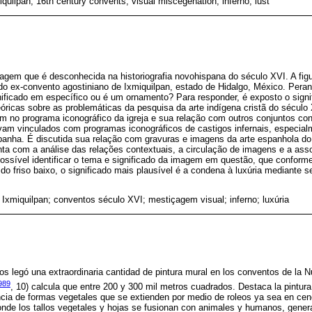
quilpan; 16th century convents; visual miscegenation; inferno; lust
agem que é desconhecida na historiografia novohispana do século XVI. A figu
do ex-convento agostiniano de Ixmiquilpan, estado de Hidalgo, México. Perant
nificado em específico ou é um ornamento? Para responder, é exposto o signi
ricas sobre as problemáticas da pesquisa da arte indígena cristã do século
m no programa iconográfico da igreja e sua relação com outros conjuntos co
am vinculados com programas iconográficos de castigos infernais, especial
spanha. É discutida sua relação com gravuras e imagens da arte espanhola do
a com a análise das relações contextuais, a circulação de imagens e a ass
i possível identificar o tema e significado da imagem em questão, que confor
e do friso baixo, o significado mais plausível é a condena à luxúria mediante 
 Ixmiquilpan; conventos século XVI; mestiçagem visual; inferno; luxúria
 nos legó una extraordinaria cantidad de pintura mural en los conventos de la 
989
, 10) calcula que entre 200 y 300 mil metros cuadrados. Destaca la pintur
encia de formas vegetales que se extienden por medio de roleos ya sea en ce
de los tallos vegetales y hojas se fusionan con animales y humanos, genera