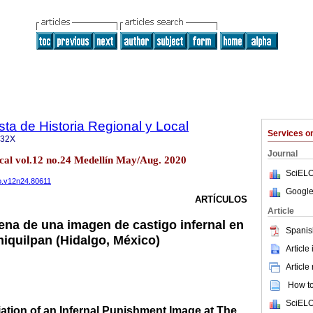
a de Historia Regional y Local
Services 
132X
Journal
local vol.12 no.24 Medellín May/Aug. 2020
SciELO
lo.v12n24.80611
Google
ARTÍCULOS
Article
ena de una imagen de castigo infernal en
Spanis
miquilpan (Hidalgo, México)
Article
Article
How to 
SciELO
ation of an Infernal Punishment Image at The