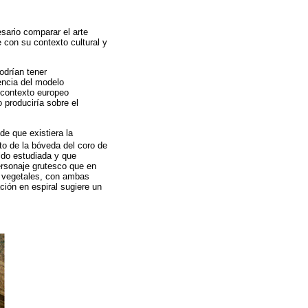
sario comparar el arte
 con su contexto cultural y
odrían tener
encia del modelo
u contexto europeo
o produciría sobre el
e que existiera la
to de la bóveda del coro de
ido estudiada y que
rsonaje grutesco que en
s vegetales, con ambas
ión en espiral sugiere un