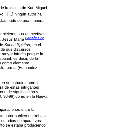
 de la iglesia de San Miguel
: "[...] ningún autor ha
o plasmado de una manera
 hicieran sus respectivos
González de
ma. Jesús María
 de
Sancti Spiritus,
en el
 de sus discursos
e mayor interés porque la
spañol; es decir, de la
olo como elemento
ulo formal (Fernández
 en su estudio sobre la
a de estas intrigantes
cen de significación y
00, 98-99) como en la Nueva
mparaciones entre la
 autor publicó un trabajo
e estudios comparativos
nto se estaba produciendo