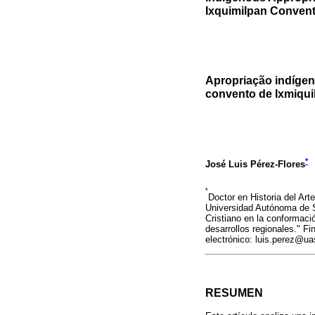
Ixquimilpan Convent
Apropriação indígen
convento de Ixmiqui
*
José Luis Pérez-Flores
*
Doctor en Historia del Ar
Universidad Autónoma de Sa
Cristiano en la conformació
desarrollos regionales." 
electrónico: luis.perez@ua
RESUMEN