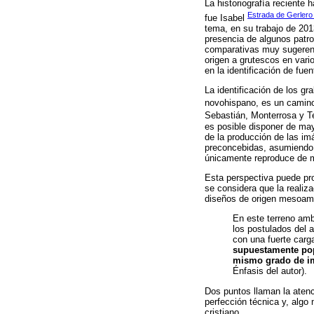
La historiografía reciente
Estrada de Gerlero
fue Isabel
tema, en su trabajo de 2013
presencia de algunos patro
comparativas muy sugerente
origen a grutescos en var
en la identificación de fue
La identificación de los g
novohispano, es un camino 
Sebastián, Monterrosa y T
es posible disponer de may
de la producción de las i
preconcebidas, asumiendo 
únicamente reproduce de m
Esta perspectiva puede pr
se considera que la realiz
diseños de origen mesoame
En este terreno amb
los postulados del a
con una fuerte carg
supuestamente pop
mismo grado de im
Énfasis del autor).
Dos puntos llaman la atenci
perfección técnica y, algo
cristiano.