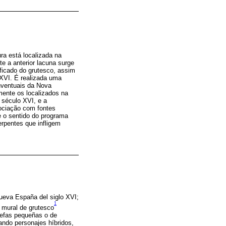
ra está localizada na
e a anterior lacuna surge
ficado do grutesco, assim
 XVI. É realizada uma
nventuais da Nova
mente os localizados na
 século XVI, e a
ociação com fontes
me o sentido do programa
serpentes que infligem
Nueva España del siglo XVI;
1
a mural de grutesco
nefas pequeñas o de
ndo personajes híbridos,