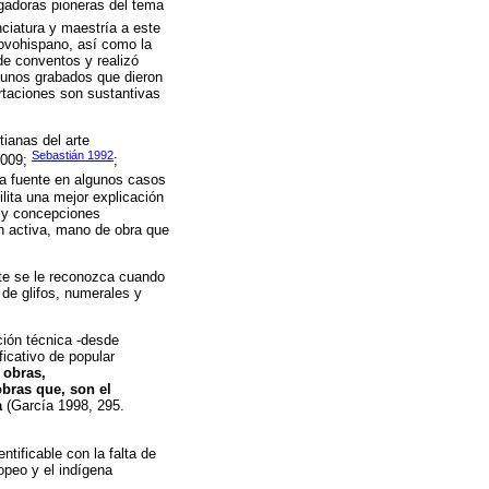
igadoras pioneras del tema
nciatura y maestría a este
 novohispano, así como la
de conventos y realizó
gunos grabados que dieron
taciones son sustantivas
ianas del arte
Sebastián 1992
2009;
;
la fuente en algunos casos
lita una mejor explicación
s y concepciones
n activa, mano de obra que
te se le reconozca cuando
 de glifos, numerales y
ción técnica -desde
ficativo de popular
 obras,
bras que, son el
a
(García 1998, 295.
ntificable con la falta de
opeo y el indígena