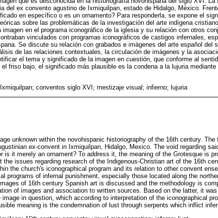
imagen que es desconocida en la historiografía novohispana del siglo XVI. La 
ia del ex convento agustino de Ixmiquilpan, estado de Hidalgo, México. Frente
ificado en específico o es un ornamento? Para responderla, se expone el signi
óricas sobre las problemáticas de la investigación del arte indígena cristiano
a imagen en el programa iconográfico de la iglesia y su relación con otros co
ntraban vinculados con programas iconográficos de castigos infernales, esp
ispana. Se discute su relación con grabados e imágenes del arte español del s
isis de las relaciones contextuales, la circulación de imágenes y la asociaci
entificar el tema y significado de la imagen en cuestión, que conforme al sent
y el friso bajo, el significado más plausible es la condena a la lujuria mediante
Ixmiquilpan; conventos siglo XVI; mestizaje visual; infierno; lujuria
age unknown within the novohispanic historiography of the 16th century. The fi
ugustinian ex-convent in Ixmiquilpan, Hidalgo, Mexico. The void regarding said
r is it merely an ornament? To address it, the meaning of the Grotesque is p
ut the issues regarding research of the Indigenous-Christian art of the 16th cen
ithin the church's iconographical program and its relation to other convent en
al programs of infernal punishment, especially those located along the northe
 images of 16th century Spanish art is discussed and the methodology is co
lation of images and association to written sources. Based on the latter, it was 
 image in question, which according to interpretation of the iconographical pr
usible meaning is the condemnation of lust through serpents which inflict infe