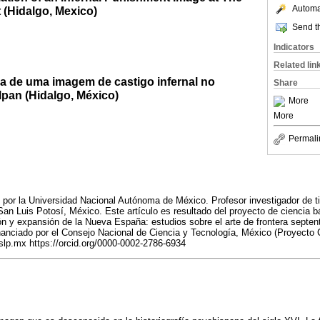
Automat
 (Hidalgo, Mexico)
Send th
Indicators
Related lin
a de uma imagem de castigo infernal no
Share
lpan (Hidalgo, México)
More
More
Permali
te por la Universidad Nacional Autónoma de México. Profesor investigador de 
n Luis Potosí, México. Este artículo es resultado del proyecto de ciencia bá
n y expansión de la Nueva España: estudios sobre el arte de frontera septentr
Financiado por el Consejo Nacional de Ciencia y Tecnología, México (Proyec
slp.mx https://orcid.org/0000-0002-2786-6934