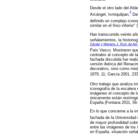
Desde el otro lado del Atlá
4
Arcángel, Ixmiquilpan,
Dav
definido un complejo icono
similar en el friso inferior"
Han transcurrido veinte a
señalamientos, la historio
Zárate y Mariano J. Ruíz de Ael
País Vasco. Mostraron que 
centrales al concepto de l
fachada discutida fue reali
versión ibérica del Renaci
decorativo, sino como med
1979, 11; García 2001, 23
Otro trabajo que analiza i
iconografía de la escalera
imágenes el concepto de la
únicamente están restringi
España (Fontana 2011, 56-
En lo que concierne a la i
fachada de la Universidad 
de mayor profundidad sobr
entre las imágenes de los
en España, situación señal