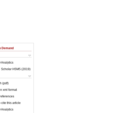
on Demand
 Analytics
 Scholar H5M5 (
2019
)
h (pdf)
 in xml format
 references
cite this article
 Analytics