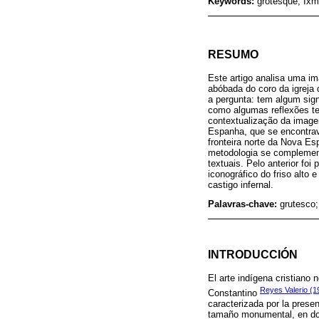
Keywords:
grotesque; Ixmi
RESUMO
Este artigo analisa uma im
abóbada do coro da igreja 
a pergunta: tem algum sig
como algumas reflexões teó
contextualização da image
Espanha, que se encontrav
fronteira norte da Nova E
metodologia se complement
textuais. Pelo anterior fo
iconográfico do friso alto 
castigo infernal.
Palavras-chave:
grutesco;
INTRODUCCIÓN
El arte indígena cristiano
Reyes Valerio (1
Constantino
caracterizada por la pres
tamaño monumental, en don