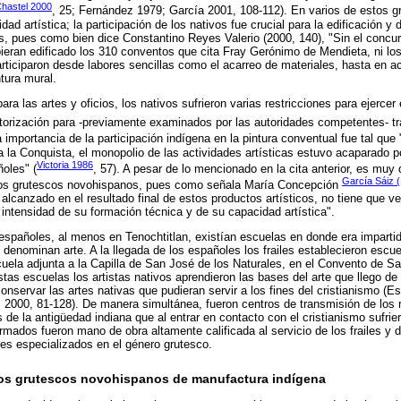
hastel 2000
, 25; Fernández 1979; García 2001, 108-112). En varios de estos g
idad artística; la participación de los nativos fue crucial para la edificación y
 pues como bien dice Constantino Reyes Valerio (2000, 140), "Sin el concurso
bieran edificado los 310 conventos que cita Fray Gerónimo de Mendieta, ni l
rticiparon desde labores sencillas como el acarreo de materiales, hasta en a
tura mural.
a las artes y oficios, los nativos sufrieron varias restricciones para ejercer e
torización para -previamente examinados por las autoridades competentes- t
a importancia de la participación indígena en la pintura conventual fue tal que "
a la Conquista, el monopolio de las actividades artísticas estuvo acaparado por
Victoria 1986
oles" (
, 57). A pesar de lo mencionado en la cita anterior, es muy di
García Sáiz 
 los grutescos novohispanos, pues como señala María Concepción
alcanzado en el resultado final de estos productos artísticos, no tiene que ve
intensidad de su formación técnica y de su capacidad artística".
 españoles, al menos en Tenochtitlan, existían escuelas en donde era impartid
 denominan arte. A la llegada de los españoles los frailes establecieron escu
uela adjunta a la Capilla de San José de los Naturales, en el Convento de S
tas escuelas los artistas nativos aprendieron las bases del arte que llego d
 conservar las artes nativas que pudieran servir a los fines del cristianismo (
 2000, 81-128). De manera simultánea, fueron centros de transmisión de los
de la antigüedad indiana que al entrar en contacto con el cristianismo sufri
formados fueron mano de obra altamente calificada al servicio de los frailes 
es especializados en el género grutesco.
os grutescos novohispanos de manufactura indígena