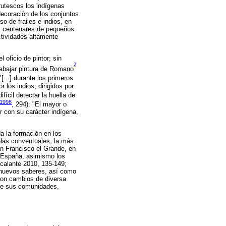
rutescos los indígenas
 decoración de los conjuntos
 de frailes e indios, en
os centenares de pequeños
ctividades altamente
l oficio de pintor; sin
2
rabajar pintura de Romano
[...] durante los primeros
 los indios, dirigidos por
fícil detectar la huella de
(1998
, 294): "El mayor o
r con su carácter indígena,
a la formación en los
elas conventuales, la más
an Francisco el Grande, en
e España, asimismo los
Escalante 2010, 135-149;
 nuevos saberes, así como
eron cambios de diversa
y de sus comunidades,