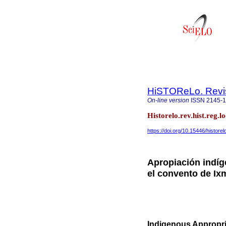
HiSTOReLo. Revist
On-line version
ISSN
2145-
Historelo.rev.hist.reg.
https://doi.org/10.15446/histore
Apropiación indíg
el convento de Ix
Indigenous Appropri