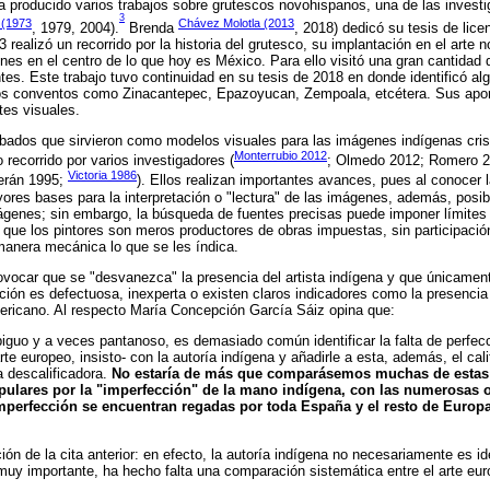
 ha producido varios trabajos sobre grutescos novohispanos, una de las invest
3
 (1973
Chávez Molotla (2013
, 1979, 2004).
Brenda
, 2018) dedicó su tesis de lice
 realizó un recorrido por la historia del grutesco, su implantación en el arte
nes en el centro de lo que hoy es México. Para ello visitó una gran cantidad 
s. Este trabajo tuvo continuidad en su tesis de 2018 en donde identificó al
ios conventos como Zinacantepec, Epazoyucan, Zempoala, etcétera. Sus apor
ntes visuales.
rabados que sirvieron como modelos visuales para las imágenes indígenas crist
Monterrubio 2012
recorrido por varios investigadores (
; Olmedo 2012; Romero 
Victoria 1986
erán 1995;
). Ellos realizan importantes avances, pues al conocer 
ores bases para la interpretación o "lectura" de las imágenes, además, posibi
mágenes; sin embargo, la búsqueda de fuentes precisas puede imponer límite
que los pintores son meros productores de obras impuestas, sin participació
anera mecánica lo que se les índica.
ovocar que se "desvanezca" la presencia del artista indígena y que únicamen
ación es defectuosa, inexperta o existen claros indicadores como la presencia
ricano. Al respecto María Concepción García Sáiz opina que:
iguo y a veces pantanoso, es demasiado común identificar la falta de perfec
rte europeo, insisto- con la autoría indígena y añadirle a esta, además, el cali
a descalificadora.
No estaría de más que comparásemos muchas de estas
ulares por la "imperfección" de la mano indígena, con las numerosas o
perfección se encuentran regadas por toda España y el resto de Europ
ón de la cita anterior: en efecto, la autoría indígena no necesariamente es ide
 muy importante, ha hecho falta una comparación sistemática entre el arte eur