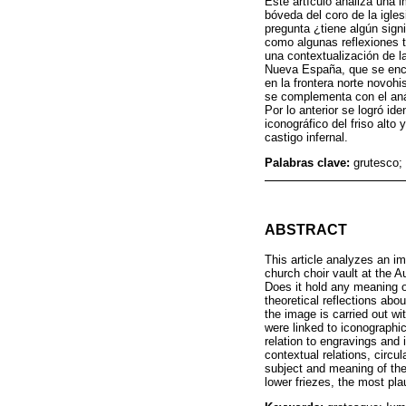
Este artículo analiza una 
bóveda del coro de la igles
pregunta ¿tiene algún sign
como algunas reflexiones te
una contextualización de l
Nueva España, que se enco
en la frontera norte novoh
se complementa con el anál
Por lo anterior se logró id
iconográfico del friso alto 
castigo infernal.
Palabras clave:
grutesco; 
ABSTRACT
This article analyzes an im
church choir vault at the A
Does it hold any meaning o
theoretical reflections abo
the image is carried out w
were linked to iconographic
relation to engravings and
contextual relations, circu
subject and meaning of the
lower friezes, the most pla