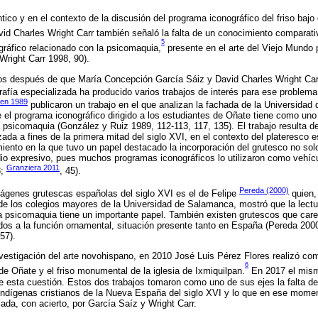
ntico y en el contexto de la discusión del programa iconográfico del friso bajo
id Charles Wright Carr también señaló la falta de un conocimiento comparativo
5
gráfico relacionado con la psicomaquia,
presente en el arte del Viejo Mund
 (Wright Carr 1998, 90).
ños después de que María Concepción García Sáiz y David Charles Wright Carr
grafía especializada ha producido varios trabajos de interés para ese proble
 en 1989
publicaron un trabajo en el que analizan la fachada de la Universidad
el programa iconográfico dirigido a los estudiantes de Oñate tiene como uno
a psicomaquia (González y Ruiz 1989, 112-113, 117, 135). El trabajo resulta d
zada a fines de la primera mitad del siglo XVI, en el contexto del plateresco e
miento en la que tuvo un papel destacado la incorporación del grutesco no s
io expresivo, pues muchos programas iconográficos lo utilizaron como vehíc
Granziera 2011
3;
, 45).
Pereda (2000)
mágenes grutescas españolas del siglo XVI es el de Felipe
quien,
 de los colegios mayores de la Universidad de Salamanca, mostró que la lectur
 psicomaquia tiene un importante papel. También existen grutescos que care
dos a la función ornamental, situación presente tanto en España (Pereda 20
57).
nvestigación del arte novohispano, en 2010 José Luis Pérez Flores realizó co
6
de Oñate y el friso monumental de la iglesia de Ixmiquilpan.
En 2017 el mismo
e esta cuestión. Estos dos trabajos tomaron como uno de sus ejes la falta d
 indígenas cristianos de la Nueva España del siglo XVI y lo que en ese mome
ada, con acierto, por García Saíz y Wright Carr.