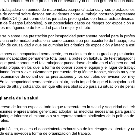
o involucrados en este proceso el empresario y la entidad gestora según cada
a trabajadora en periodo de maternidad/puerperio/lactancia y sus prestaciones
ce de control sobre riesgos tan evidentes como el trabajo nocturno (expresame
5/52/OIT), así como de las jornadas prolongadas con horas extraordinarias (
n de Riesgos Laborales), o en potenciales casos de riesgos por exposición a
tos mutágenos o de toxicidad para la mujer y el feto.
 se plantee una prestación por incapacidad permanente parcial para la profesi
 una enfermedad profesional como cuando sea por accidente de trabajo, resul
ión de causalidad y que se cumplan los criterios de exposición y latencia est
aciones de incapacidad permanente, en cualquiera de sus grados y prestacio
na incapacidad permanente total para la profesión habitual de teletrabajador 
 que posteriormente el teletrabajador pueda darse de alta en el régimen de tr
ta propia, en los que la forma de operar sobre el equipo y el lugar de trabaj
riando única y exclusivamente por cuenta de quién se trabaje, siendo muy c
ecanismos de control de las prestaciones y los controles de revisión por mej
 En la incapacidad permanente absoluta, nada impediría que el trabajador pudi
ose de alta y cotizando, sin que ello sea obstáculo para su situación de pensi
ilancia de la salud
teresa de forma especial todo lo que repercute en la salud y seguridad del tel
ciones empresariales genéricas: adoptar las medidas necesarias para garantiz
ajador, e informar al mismo o a sus representantes sindicales de la política d
rales.
ipio básico, cual es el conocimiento exhaustivo de los riesgos existentes y un
de esta novedosa forma de organización del trabajo.