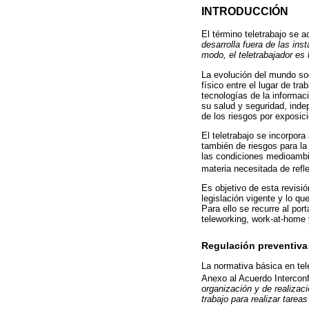
INTRODUCCIÓN
El término teletrabajo se 
desarrolla fuera de las in
modo, el teletrabajador es 
La evolución del mundo soc
físico entre el lugar de tr
tecnologías de la informac
su salud y seguridad, inde
de los riesgos por exposici
El teletrabajo se incorpor
también de riesgos para la
las condiciones medioambie
materia necesitada de refl
Es objetivo de esta revisió
legislación vigente y lo qu
Para ello se recurre al 
teleworking, work-at-home 
Regulación preventiva y
La normativa básica en tel
Anexo al Acuerdo Interconf
organización y de realizaci
trabajo para realizar tare