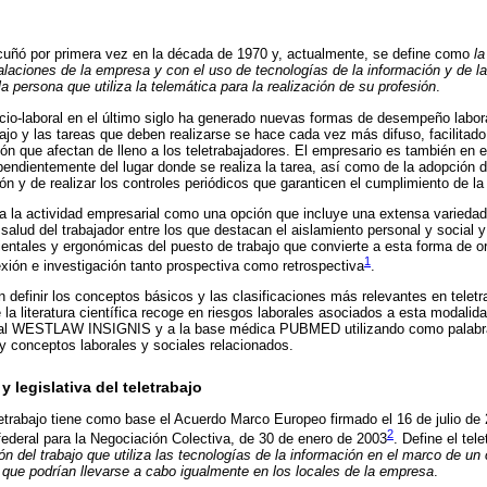
acuñó por primera vez en la década de 1970 y, actualmente, se define como
la
stalaciones de la empresa y con el uso de tecnologías de la información y de 
la persona que utiliza la telemática para la realización de su profesión
.
io-laboral en el último siglo ha generado nuevas formas de desempeño laboral
abajo y las tareas que deben realizarse se hace cada vez más difuso, facilitad
ión que afectan de lleno a los teletrabajadores. El empresario es también en
pendientemente del lugar donde se realiza la tarea, así como de la adopción 
ón y de realizar los controles periódicos que garanticen el cumplimiento de la 
a a la actividad empresarial como una opción que incluye una extensa variedad
 salud del trabajador entre los que destacan el aislamiento personal y social 
ntales y ergonómicas del puesto de trabajo que convierte a esta forma de or
1
exión e investigación tanto prospectiva como retrospectiva
.
n definir los conceptos básicos y las clasificaciones más relevantes en teletra
e la literatura científica recoge en riesgos laborales asociados a esta modalida
portal WESTLAW INSIGNIS y a la base médica PUBMED utilizando como palabr
y conceptos laborales y sociales relacionados.
 legislativa del teletrabajo
etrabajo tiene como base el Acuerdo Marco Europeo firmado el 16 de julio d
2
ederal para la Negociación Colectiva, de 30 de enero de 2003
. Define el te
ón del trabajo que utiliza las tecnologías de la información en el marco de un 
as que podrían llevarse a cabo igualmente en los locales de la empresa
.