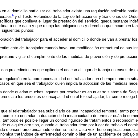
n el domicilio particular del trabajador existe una regulación aplicable parti
4
borales
y el Texto Refundido de la Ley de Infracciones y Sanciones del Orde
cíficas que conlleva el lugar de prestación del servicio, queda bastante indef
licar a este caso y que recoja las obligaciones y derechos que incumben tan
s siguientes puntos:
oración del trabajador para el acceder al domicilio donde se van a prestar los
entimiento del trabajador cuando haya una modificación estructural de sus in
mpresario vigilar el cumplimiento de las medidas de prevención y de protección 
 con procedimientos que agilicen el acceso al lugar de trabajo en casos de ex
ra regulación en la corresponsabilidad del trabajador con el empresario en si
 casos en que sea el trabajador quien impida la adopción de las medidas nece
s donde quedan muchas lagunas por resolver es en nuestro sistema de Segur
ferencia a los procesos de incapacidad en el teletrabajador, tal como recoge
 que el teletrabajador sea subsidiario de una incapacidad temporal, tanto po
s complejo controlar la duración de la incapacidad o determinar cuándo com
, tampoco es posible llegar un control riguroso de tratamientos o reconocimi
 de cualquier otro tipo, cuando el trabajador tiene por lugar de trabajo el domic
ndo o encontrarse encamado enfermo. Esto, a su vez, tiene implicaciones e
conómica tratándose de enfermedad común o bien de un accidente de trabajo 