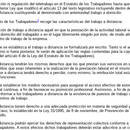
ión ni regulación del teletrabajo en el Estatuto de los Trabajadores hasta qu
erior Ley que modificó el artículo 13 del texto legislativo incluyendo dentro 
distancia
sustituyendo al denominado con anterioridad
trabajo a domicilio
.
3
uto de los Trabajadores
recoge las características del trabajo a distancia:
ión de trabajo a distancia aquél en que la prestación de la actividad laboral 
domicilio del trabajador o en el lugar libremente elegido por éste, de modo alt
tro de trabajo de la empresa.
e se establezca el trabajo a distancia se formalizará por escrito. Tanto si el 
como si fuera posterior, le serán de aplicación las reglas contenidas para la co
del artículo 8 de la Ley del Estatuto de los Trabajadores).
distancia tendrán los mismos derechos que los que prestan sus servicios en el
llos que sean inherentes a la realización de la prestación laboral en el mis
dor a distancia tendrá derecho a percibir, como mínimo, la retribución total es
funciones.
á establecer los medios necesarios para asegurar el acceso efectivo de estos
l continua, a fin de favorecer su promoción profesional. Asimismo, a fin de pos
nformar a los trabajadores a distancia de la existencia de puestos de trabajo 
ntros de trabajo.
distancia tienen derecho a una adecuada protección en materia de seguridad 
 caso, lo establecido en la Ley 31/1995, de 8 de noviembre, de Prevención de
llo.
istancia podrán ejercer los derechos de representación colectiva conforme a l
bajadores. A estos efectos dichos trabajadores deberán estar adscritos a un c