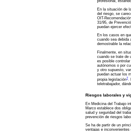
profesional, estand
En la situación de l
del riesgo, se care
OIT-Recomendación 9
31/95, de Prevenció
puedan ejercer efec
En los casos en que
cuando sea debida a
demostrable la relac
Finalmente, en situ
cuando se trate de u
es posible controlar
autónomos o por cuen
y otro supuesto, va
puedan actuar los m
7
propia legislación
.
teletrabajador, dánd
Riesgos laborales y vig
En Medicina del Trabajo in
Marco establece dos obliga
salud y seguridad del trab
prevención de riesgos labo
Se ha de partir de un princ
ventajas e inconvenientes 