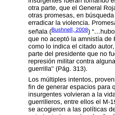
insurgentes fueran tomando el 
otra parte, que el General Roj
otras promesas, en búsqueda d
erradicar la violencia. Prome
Bushnell, 2008
señala (
) “…hubo 
que no aceptó la amnistía de R
como lo indica el citado autor,
parte del presidente que no f
represión militar contra algun
guerrilla'' (Pág. 313).
Los múltiples intentos, proven
fin de generar espacios para 
insurgentes volvieran a la vida
guerrilleros, entre ellos el M-
se acogieron a las políticas d