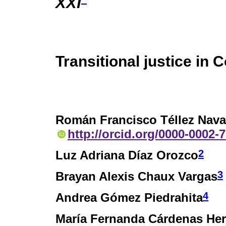
XXI
Transitional justice in 
Román Francisco Téllez Nava
http://orcid.org/0000-0002-
2
Luz Adriana Díaz Orozco
3
Brayan Alexis Chaux Vargas
4
Andrea Gómez Piedrahita
María Fernanda Cárdenas He