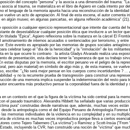
posición del concepto "persona" y la asocia a una dimensión del trauma: "L
asocia al trauma, se materializa en el libro de Agüero en cada intento por defi
o el lenguaje de la memoria apunta hacia una reconstrucción de la identida
 vuelve un acto de apropiación. Al final de esta escena, el autor comenta ir
: en algún museo; en algunas pancartas, en alguna reflexión académica" (21).
 oposición a cualquier ejercicio representacional que intente dar cuenta del ho
tante de desestabilizar cualquier posición ética que involucre a un lector q
ón titulada "Épica", Agüero reflexiona sobre la matanza en la cárcel El Frontó
 al amotinamiento de internos acusados o sentenciados por terrorismo, y entr
tor. Este evento es apropiado por las memorias de grupos sociales antagónic
ara celebrar luego el "día de la heroicidad" y la "inmolación" de los militant
 en la que ocurre lo contrario : la artista Gladys Alvarado realiza una exposi
vento de presentación, esta declara tener la "esperanza de que su trabajo sirva
En estas disputas por la memoria, el escritor peruano ve el peligro de la repre
oral, pero aún material) en símbolo de algo más y, de esta manera, se vuelve 
eso, escribe: "¿No será mejor pensar en los cuerpos como incertidumbre ? ...
bilidad -y no la recurrente prueba de transgresión- para construir una represe
rucción de una memoria implica suspender la indeterminación del resto para tr
autor encuentra más productivo pensar la corporalidad fuera de la identidad y
a en un contexto en el que la figura de la víctima ha sido central para la memo
con el pasado traumático. Alexandra Hibbett ha señalado que varias produccio
víctima pura" construidas desde narrativas que, además, muchas veces están 
 desde la antropología como el del Equipo Peruano de Antropología Forense h
 las memorias individuales de la violencia en su complejidad y en su multipli
goría de víctima es muchas veces improductiva porque lleva a ciertos esenci
utores como Tejero Tabernero ("La víctima") o Ramírez y Scott-Insúa ("From 
stado, incluyendo la CVR, han construido una noción de "víctima" que muc