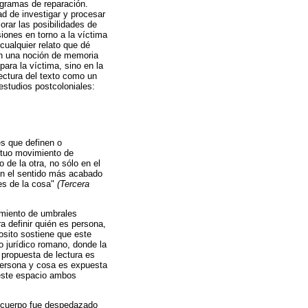
ogramas de reparación.
ad de investigar y procesar
orar las posibilidades de
iones en torno a la víctima
cualquier relato que dé
en una noción de memoria
ara la víctima, sino en la
lectura del texto como un
 estudios postcoloniales:
es que definen o
petuo movimiento de
 de la otra, no sólo en el
 en el sentido más acabado
tes de la cosa"
(Tercera
amiento de umbrales
a definir quién es persona,
osito sostiene que este
o jurídico romano, donde la
 propuesta de lectura es
persona y cosa es expuesta
 este espacio ambos
 cuerpo fue despedazado