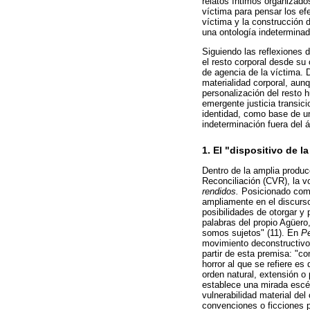
relatos íntimos organizado
víctima para pensar los ef
víctima y la construcción
una ontología indeterminad
Siguiendo las reflexiones 
el resto corporal desde su
de agencia de la víctima. 
materialidad corporal, aun
personalización del resto 
emergente justicia transici
identidad, como base de un
indeterminación fuera del á
1. El "dispositivo de l
Dentro de la amplia producc
Reconciliación (CVR), la v
rendidos.
Posicionado como 
ampliamente en el discurso
posibilidades de otorgar y
palabras del propio Agüero
somos sujetos" (11). En
Pe
movimiento deconstructivo 
partir de esta premisa: "c
horror al que se refiere e
orden natural, extensión o
establece una mirada escépt
vulnerabilidad material de
convenciones o ficciones p