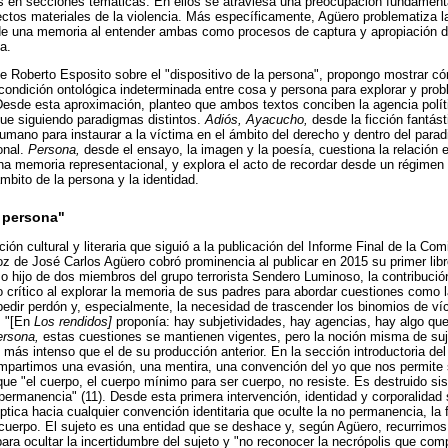
s en secciones temáticas. En ellos se atraviesa una preocupación fundamental
ectos materiales de la violencia. Más específicamente, Agüero problematiza l
 de una memoria al entender ambas como procesos de captura y apropiación d
a.
de Roberto Esposito sobre el "dispositivo de la persona", propongo mostrar 
 condición ontológica indeterminada entre cosa y persona para explorar y probl
Desde esta aproximación, planteo que ambos textos conciben la agencia polít
que siguiendo paradigmas distintos.
Adiós, Ayacucho,
desde la ficción fantást
humano para instaurar a la víctima en el ámbito del derecho y dentro del para
onal.
Persona,
desde el ensayo, la imagen y la poesía, cuestiona la relación e
a memoria representacional, y explora el acto de recordar desde un régimen 
mbito de la persona y la identidad.
a persona"
ión cultural y literaria que siguió a la publicación del Informe Final de la Co
oz de José Carlos Agüero cobró prominencia al publicar en 2015 su primer lib
hijo de dos miembros del grupo terrorista Sendero Luminoso, la contribuci
 crítico al explorar la memoria de sus padres para abordar cuestiones como la
 pedir perdón y, especialmente, la necesidad de trascender los binomios de ví
, "[En
Los rendidos]
proponía: hay subjetividades, hay agencias, hay algo qu
rsona,
estas cuestiones se mantienen vigentes, pero la noción misma de suj
más intenso que el de su producción anterior. En la sección introductoria del
ompartimos una evasión, una mentira, una convención del yo que nos permite sob
s que "el cuerpo, el cuerpo mínimo para ser cuerpo, no resiste. Es destruido s
 permanencia" (11). Desde esta primera intervención, identidad y corporalida
ica hacia cualquier convención identitaria que oculte la no permanencia, la fr
l cuerpo. El sujeto es una entidad que se deshace y, según Agüero, recurrimos
ara ocultar la incertidumbre del sujeto y "no reconocer la necrópolis que com