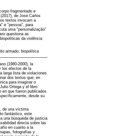
 corpo fragmentado e
(2017), de José Carlos
 os textos invocam a
a" e "pessoa", para
ecuta uma "personalização"
üero questiona as
biopolíticas da violência
ito armado; biopolítica
ano (1980-2000), la
y los efectos de la
a larga lista de violaciones
nar dos textos que, en
ónica para imaginar o
ulio Ortega y el libro
do en que fueron publicados
 específicamente, desde su
i, de una víctima
o fantástico, este
la una búsqueda de justicia
sabilidad directa sobre las
afío en cuanto a la
mapas, fotografías y