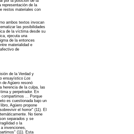
 por la posición de la
a representación de la
e restos materiales con
cómo ambos textos invocan
ematizar las posibilidades
ica de la víctima desde su
ica, ejecuta una
digma de la entonces
ntre materialidad e
afectivo de
misión de la Verdad y
ro ensayístico
Los
ón de Agüero resonó
 herencia de la culpa, las
ctima y perpetrador. En
e compartimos ... Porque
eto es cuestionada bajo un
 libro, Agüero propone
revivir el horror" (11). El
istemáticamente. No tiene
d son separados y se
agilidad o la
 a invenciones,
partimos" (11). Esta