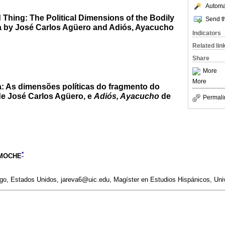
Automat
Thing: The Political Dimensions of the Bodily
Send th
a by José Carlos Agüero and Adiós, Ayacucho
Indicators
Related lin
Share
More
More
a: As dimensões políticas do fragmento do
e José Carlos Agüero, e
Adiós, Ayacucho
de
Permali
*
MOCHE
cago, Estados Unidos, jareva6@uic.edu, Magíster en Estudios Hispánicos, Unive