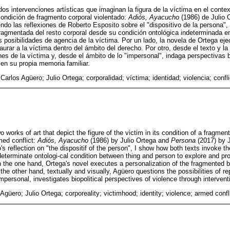
os intervenciones artísticas que imaginan la figura de la víctima en el conte
ondición de fragmento corporal violentado:
Adiós, Ayacucho
(1986) de Julio 
ndo las reflexiones de Roberto Esposito sobre el "dispositivo de la persona
ragmentada del resto corporal desde su condición ontológica indeterminada e
s posibilidades de agencia de la víctima. Por un lado, la novela de Ortega ej
taurar a la víctima dentro del ámbito del derecho. Por otro, desde el texto y 
es de la víctima y, desde el ámbito de lo "impersonal", indaga perspectivas bi
 en su propia memoria familiar.
Carlos Agüero; Julio Ortega; corporalidad; víctima; identidad; violencia; confl
wo works of art that depict the figure of the victim in its condition of a fragm
med conflict:
Adiós, Ayacucho
(1986) by Julio Ortega and
Persona
(2017) by 
s reflection on "the dispositif of the person", I show how both texts invoke 
eterminate ontologi-cal condition between thing and person to explore and prob
n the one hand, Ortega's novel executes a personalization of the fragmented bo
the other hand, textually and visually, Agüero questions the possibilities of re
mpersonal, investigates biopolitical perspectives of violence through interven
Agüero; Julio Ortega; corporeality; victimhood; identity; violence; armed confli