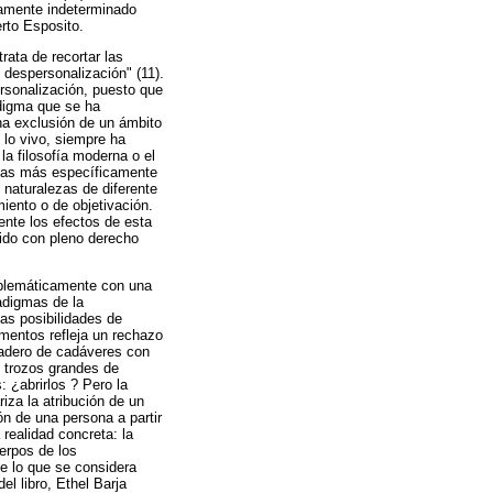
samente indeterminado
rto Esposito.
trata de recortar las
 despersonalización" (11).
ersonalización, puesto que
adigma que se ha
una exclusión de un ámbito
 lo vivo, siempre ha
a filosofía moderna o el
zonas más específicamente
s naturalezas de diferente
iento o de objetivación.
ente los efectos de esta
nido con pleno derecho
roblemáticamente con una
adigmas de la
as posibilidades de
gmentos refleja un rechazo
otadero de cadáveres con
s trozos grandes de
: ¿abrirlos ? Pero la
iza la atribución de un
ón de una persona a partir
 realidad concreta: la
uerpos de los
e lo que se considera
el libro, Ethel Barja