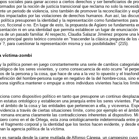
upos sociales para ganar acceso a ciertos derechos y ser beneficiarios de pr
ormados por la noción de justicia transicional que reclama no solo la necesid
te un periodo de violencia, sino también de promover la reconciliación y expl
llos impactados por las violaciones de derechos humanos. Aun así, las discus
política presuponen la identidad y la representación como fundamentos para 
co, ficcional o no. En lugar de esto, la propuesta de Agüero se fundamenta 
sentación ni en una identidad que permita establecer un lugar de enunciación p
iva de un pasado familiar. Al respecto, Claudia Salazar Jiménez propone una 
cuyo principal gesto teórico consiste en "trascender la clásica pregunta de los
r ?, para cuestionar la representación misma y sus posibilidades" (215).
a víctima-zombi
y la política ponen en juego constantemente una serie de cambios categorial
tológico de los seres vivientes, y como consecuencia de esto ocurre "el per
os de la persona y la cosa, que hace de una a la vez lo opuesto y el trasfondo
definición del hombre-persona surge en negativo de la del hombre-cosa, sino
ona significa mantener o empujar a otros individuos vivientes hacia los lími
nciona como dispositivo político en tanto que presupone un continuo desplaz
n estatus ontológico y establecen una jerarquía entre los seres vivientes. Par
r el ámbito de la cosa y las entidades que pertenecen a ella, y viceversa. Esp
dencia a través de ciertas situaciones límite, como por ejemplo en el ámbit
ey romana encarna claramente las contradicciones inherentes al dispositivo. Mi
Agüero como en el de Ortega, esta zona ontológicamente indeterminada entre 
e el fragmento corporal y la identidad que los textos hacen evidente, y desde
an la agencia política de la víctima.
o
es narrada desde la carne mutilada de Alfonso Cánepa, un campesino cuyo