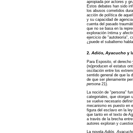
apropiada por actores y gr
Estos debates han sido inf
los abusos cometidos duran
acción de política de aque
y su capacidad de agencia 
cuenta del pasado traumáti
que no se basa en la repre
exploración íntima y afect
ejercicio de "autoteoría", 
¿puede el subalterno habla
2.
Adiós, Ayacucho
y l
Para Esposito, el derecho 
(re)producen el estatus on
oscilación entre los extrem
sentido general de que la 
de que ser plenamente pers
persona
21).
La noción de "persona" fu
categoriales, que otorgan u
se vuelve necesario defini
mecanismo es puesto en evi
figura del esclavo en la l
que tanto en el texto de 
a través de la brecha entr
autores exploran y cuestion
La novela
Adiós, Ayacuch