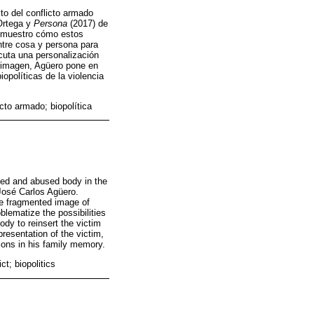
xto del conflicto armado
Ortega y
Persona
(2017) de
", muestro cómo estos
ntre cosa y persona para
ecuta una personalización
la imagen, Agüero pone en
opolíticas de la violencia
icto armado; biopolítica
ented and abused body in the
José Carlos Agüero.
the fragmented image of
lematize the possibilities
dy to reinsert the victim
presentation of the victim,
tions in his family memory.
ct; biopolitics