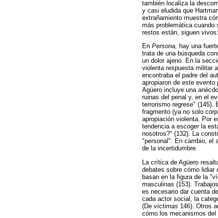
también localiza la descom
y casi eludida que Hartman 
extrañamiento muestra cóm
más problemática cuando se
restos están, siguen vivos
En
Persona,
hay una fuerte
trata de una búsqueda cons
un dolor ajeno. En la secci
violenta respuesta militar
encontraba el padre del au
apropiaron de este evento p
Agüero incluye una anécdota
ruinas del penal y, en el e
terrorismo regrese" (145). 
fragmento (ya no solo corp
apropiación violenta. Por 
tendencia a escoger la esta
nosotros?" (132). La const
"personal". En cambio, el 
de la incertidumbre.
La crítica de Agüero resalt
debates sobre cómo lidiar 
basan en la figura de la "
masculinas (153). Trabajos
es necesario dar cuenta de
cada actor social, la cate
(De
víctimas
146). Otros a
cómo los mecanismos del E