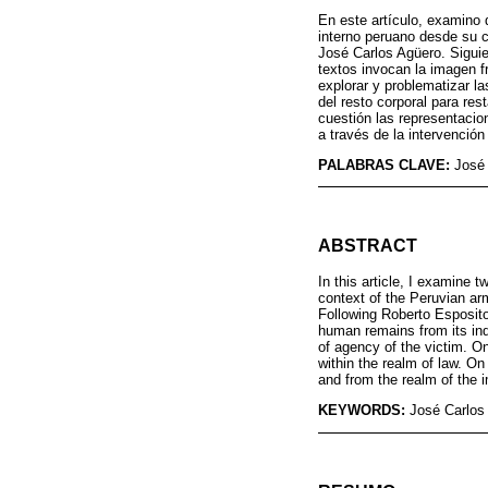
En este artículo, examino d
interno peruano desde su c
José Carlos Agüero. Siguie
textos invocan la imagen f
explorar y problematizar la
del resto corporal para res
cuestión las representacion
a través de la intervención
PALABRAS CLAVE:
José 
ABSTRACT
In this article, I examine t
context of the Peruvian ar
Following Roberto Esposito'
human remains from its ind
of agency of the victim. O
within the realm of law. On 
and from the realm of the i
KEYWORDS:
José Carlos 