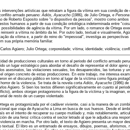
 intervenções artísticas que retratam a figura da vítima em sua condição de
conflito armado peruano:
Adiós, Ayacucho
(1986), de Julio Ortega, e
Persona
ão de Roberto Esposito sobre "o dispositivo da pessoa", mostro como ambos
stos humanos a partir de sua condição ontológica indeterminada entre "cois
s possibilidades de agência da vítima. Por um lado, o romance de Ortega ex
einserir a vítima no âmbito da lei. Por outro lado, textual e visualmente, Ag
ação da vítima e, a partir do reino do "impessoal", investiga as perspectivas 
m sua própria memória familiar.
Carlos Agüero; Julio Ortega; corporeidade; vítima; identidade; violência; confl
idad de producciones culturales en torno al periodo del conflicto armado peru
ido un lugar estratégico para abordar el desafío de representar el dolor ajeno 
e los asesinatos, las violaciones sexuales, los desaparecidos, las torturas y un
l origen concreto de estas producciones. En este trabajo, me interesa exami
nieron en el discurso público en torno al lugar de la víctima como figura protag
 horror de la violencia. Se trata de la novela corta
Adiós, Ayacucho
(1986) de J
los Agüero. Si bien los textos difieren significativamente en cuanto al perio
flicto), ambos otorgan protagonismo a la figura de la víctima y la imaginan,
erial de resto de un cuerpo violentado.
Ortega es protagonizada por el cadáver viviente, casi a la manera de un zomb
acional que viaja de Ayacucho a Lima en busca de sus huesos. Desde el ámbit
aís en el intento de recuperar su cuerpo mutilado y, más notablemente, articu
ión de una feroz crítica contra el sector letrado al que le adjudica una respon
 violencia en marcha. Por otro lado, el texto de Agüero presenta un mayor des
 textual. El libro es un entramado de ensayos, dibujos, poemas, aforismos, 