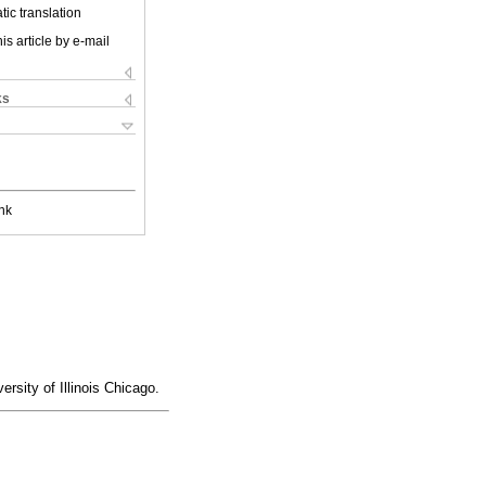
ic translation
is article by e-mail
ks
nk
rsity of Illinois Chicago.