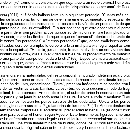
tiende el "yo" como una convención que deja afuera un resto corporal horroro
 de contacto con la conceptualización del "dispositivo de la persona" de Robe
rsona
(2011), el filósofo italiano formula la siguiente paradoja: "Cuanto más se 
bles de la persona, tanto más se determina un efecto, opuesto y especular, de
 la singularidad del individuo solo es posible a través de un proceso de desp
punta hacia una universalidad. El autor sostiene que este concepto y el par
 a partir de él son problemáticos porque su definición siempre ha implicado 
Es decir, trazar los límites de aquello que es "personal", dentro del mundo de
de zonas "no personales" o "menos personales" que, desde tradiciones como l
tificadas con, por ejemplo, lo corporal o lo animal para privilegiar aquellas 
al o lo espiritual: "Es esto, justamente, lo que, al dividir a un ser vivo en do
dominio de la otra-, crea subjetividad a través de un procedimiento de sometim
 una parte del cuerpo sometida a la otra" (65). Esposito vincula específicam
 en tanto que, desde la época romana, este ha dictado quién puede ser defi
 quién puede serlo bajo ciertas condiciones.
insistencia en la materialidad del resto corporal, vinculado indeterminada y p
na "persona"), pone en cuestión la posibilidad de hacer memoria desde los par
 sección del libro, denominada "Tierra", presenta imágenes relacionadas con l
os de las víctimas a sus familias. La escritura de esta sección a modo de fra
o final, total o cerrado. En uno de ellos, el autor describe la escena de un b
 perros y mujeres buscando entre la basura. La voz autorial cuestiona: "Lo
os, se los llevaron los perros salvajes de las quebradas. Ubicar a los perros
es, ¿buscar a sus crías? ¿a las crías de las crías?" (21). Agüero desfamiliar
 remanentes corporales al enfatizar su precariedad material. La (re)construcci
cicio para ocultar el horror, según Agüero. Este horror no es figurado, sino una
se ha enfrentado con trabas legales que dificultan el reconocimiento de los c
staca así una zona indeterminada de lo vivo, donde los últimos remanentes d
evidenciar la frágil relación entre el dispositivo y la memoria. En su lectura d