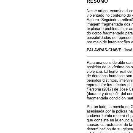
RESUMO
Neste artigo, examino duas
violentado no contexto do 
Agüero. Seguindo a reflex
imagem fragmentada dos re
explorar e problematizar a
do corpo fragmentado para r
possibilidades de represent
por meio de intervenções e
PALAVRAS-CHAVE:
José 
Para una considerable cant
posición de la víctima ha s
violencia. El horror real d
de derechos humanos son e
periodos distintos, intervi
representar los efectos del
Persona
(2017) de José Car
(durante y después del con
fragmentaria condición mat
Por un lado, la novela de 
asesinada por la policía n
cadáver-zombi recorre el p
que consiste en la enunciac
causas estructurales de la
determinación de su género