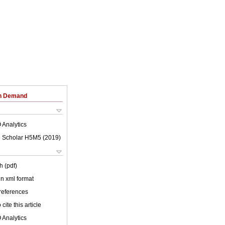
on Demand
 Analytics
 Scholar H5M5 (
2019
)
h (pdf)
 in xml format
 references
cite this article
 Analytics