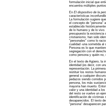
formulación inicial que en
encuentra múltiples puntos
En
El dispositivo de la pe
características inconfundi
La formulación sugiere que
el concepto de "persona" a
establecido históricamente
de lo humano y de lo vivo. 
presupuesto la existencia 
cristianismo, han sido iden
"personales" como lo racion
cualidad -una sometida al 
Persona es lo que mantiene
segregación con el derecho
como persona y quién no, o
En el texto de Agüero, la 
identidad (es decir, con u
representación. La primera
restituir los restos human
general a cualquier discurs
pedazos siendo comidos por
persona, los más sustancios
mayoría han muerto. Entonc
valor y una identidad a los
del resto se vuelve un ejer
identificación de víctimas 
desaparecidos. El texto de
"persona" desaparecen para 