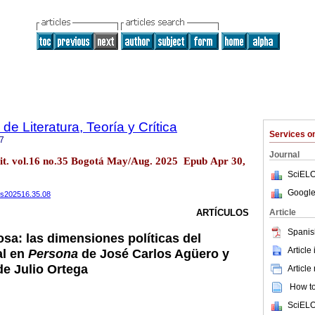
 de Literatura, Teoría y Crítica
Services 
7
Journal
r.crit. vol.16 no.35 Bogotá May/Aug. 2025 Epub Apr 30,
SciELO
Google
sis202516.35.08
Article
ARTÍCULOS
Spanis
sa: las dimensiones políticas del
Article
al en
Persona
de José Carlos Agüero y
e Julio Ortega
Article
How to 
SciELO