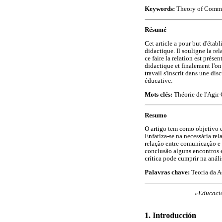
Keywords:
Theory of Commun
Résumé
Cet article a pour but d'étab
didactique. Il souligne la rel
ce faire la relation est prés
didactique et finalement l'o
travail s'inscrit dans une dis
éducative.
Mots clés:
Théorie de l'Agi
Resumo
O artigo tem como objetivo e
Enfatiza-se na necessária rel
relação entre comunicação e 
conclusão alguns encontros e
crítica pode cumprir na anál
Palavras chave:
Teoria da 
«Educació
1. Introducción