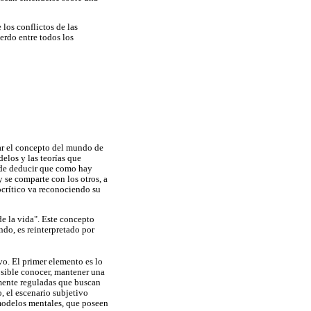
 los conflictos de las
erdo entre todos los
icar el concepto del mundo de
elos y las teorías que
uede deducir que como hay
y se comparte con los otros, a
ocrítico va reconociendo su
e la vida". Este concepto
ndo, es reinterpretado por
ivo. El primer elemento es lo
posible conocer, mantener una
mamente reguladas que buscan
o, el escenario subjetivo
 modelos mentales, que poseen