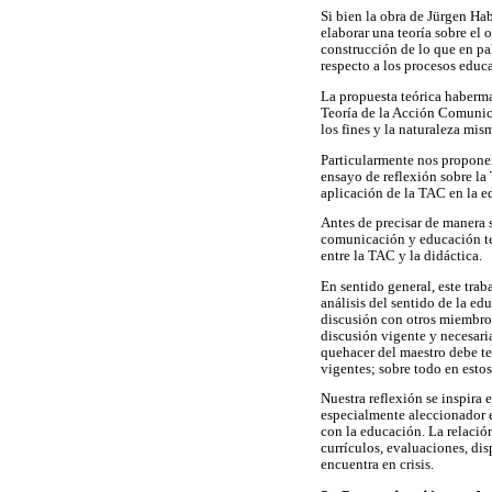
Si bien la obra de Jürgen Ha
elaborar una teoría sobre el 
construcción de lo que en pal
respecto a los procesos educa
La propuesta teórica haberma
Teoría de la Acción Comunica
los fines y la naturaleza mis
Particularmente nos proponem
ensayo de reflexión sobre l
aplicación de la TAC en la ed
Antes de precisar de manera 
comunicación y educación te
entre la TAC y la didáctica.
En sentido general, este trab
análisis del sentido de la e
discusión con otros miembros
discusión vigente y necesari
quehacer del maestro debe te
vigentes; sobre todo en est
Nuestra reflexión se inspira 
especialmente aleccionador e
con la educación. La relación
currículos, evaluaciones, dis
encuentra en crisis.