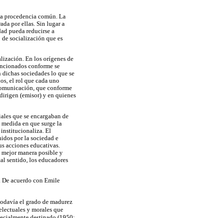
na procedencia común. La
da por ellas. Sin lugar a
dad pueda reducirse a
 de socialización que es
lización. En los orígenes de
encionados conforme se
n dichas sociedades lo que se
os, el rol que cada uno
a comunicación, que conforme
dirigen (emisor) y en quienes
ciales que se encargaban de
a medida en que surge la
institucionaliza. El
idos por la sociedad e
sus acciones educativas.
a mejor manera posible y
tal sentido, los educadores
. De acuerdo con Emile
 todavía el grado de madurez
telectuales y morales que
specialmente destinado (1950: