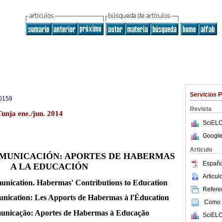
Servicios 
0159
Revista
Tunja ene./jun. 2014
SciELO
Google
Articulo
OMUNICACIÓN: APORTES DE HABERMAS
Españo
A LA EDUCACIÓN
Articu
nication. Habermas' Contributions to Education
Referen
nication: Les Apports de Habermas à l'Éducation
Como c
municação: Aportes de Habermas à Educação
SciELO