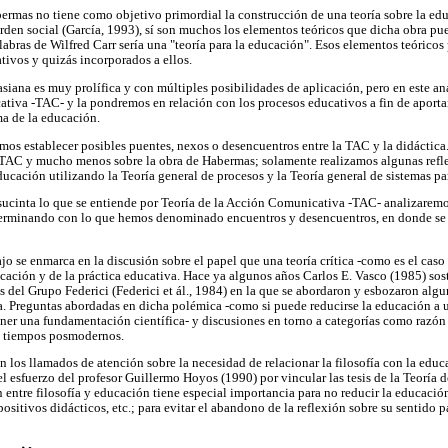
bermas no tiene como objetivo primordial la construcción de una teoría sobre la ed
orden social (García, 1993), sí son muchos los elementos teóricos que dicha obra pue
abras de Wilfred Carr sería una "teoría para la educación". Esos elementos teóricos
tivos y quizás incorporados a ellos.
siana es muy prolífica y con múltiples posibilidades de aplicación, pero en este an
tiva -TAC- y la pondremos en relación con los procesos educativos a fin de aportar
ma de la educación.
os establecer posibles puentes, nexos o desencuentros entre la TAC y la didáctica.
a TAC y mucho menos sobre la obra de Habermas; solamente realizamos algunas refle
ucación utilizando la Teoría general de procesos y la Teoría general de sistemas par
sucinta lo que se entiende por Teoría de la Acción Comunicativa -TAC- analizaremos
rminando con lo que hemos denominado encuentros y desencuentros, en donde se 
ajo se enmarca en la discusión sobre el papel que una teoría crítica -como es el cas
ducación y de la práctica educativa. Hace ya algunos años Carlos E. Vasco (1985) so
 del Grupo Federici (Federici et ál., 1984) en la que se abordaron y esbozaron alg
a. Preguntas abordadas en dicha polémica -como si puede reducirse la educación a u
ner una fundamentación científica- y discusiones en torno a categorías como razón
os tiempos posmodernos.
en los llamados de atención sobre la necesidad de relacionar la filosofía con la educ
l esfuerzo del profesor Guillermo Hoyos (1990) por vincular las tesis de la Teoría
 entre filosofía y educación tiene especial importancia para no reducir la educació
positivos didácticos, etc.; para evitar el abandono de la reflexión sobre su sentido 