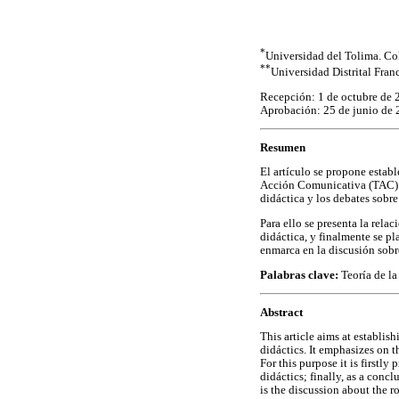
*
Universidad del Tolima. C
**
Universidad Distrital Fra
Recepción: 1 de octubre de 
Aprobación: 25 de junio de
Resumen
El artículo se propone establ
Acción Comunicativa (TAC) y l
didáctica y los debates sobre
Para ello se presenta la rel
didáctica, y finalmente se pl
enmarca en la discusión sobre
Palabras clave:
Teoría de l
Abstract
This article aims at establi
didáctics. It emphasizes on t
For this purpose it is first
didáctics; finally, as a con
is the discussion about the r