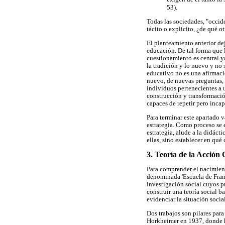
53).
Todas las sociedades, "occid
tácito o explícito, ¿de qué o
El planteamiento anterior dej
educación. De tal forma que l
cuestionamiento es central ya
la tradición y lo nuevo y no
educativo no es una afirmació
nuevo, de nuevas preguntas, 
individuos pertenecientes a u
construcción y transformació
capaces de repetir pero incap
Para terminar este apartado 
estrategia. Como proceso se 
estrategia, alude a la didáct
ellas, sino establecer en qu
3. Teoría de la Acción
Para comprender el nacimient
denominada 'Escuela de Frank
investigación social cuyos 
construir una teoría social b
evidenciar la situación soci
Dos trabajos son pilares par
Horkheimer en 1937, donde h