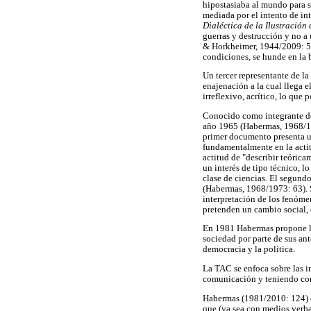
hipostasiaba al mundo para su
mediada por el intento de in
Dialéctica de la Ilustración
guerras y destrucción y no a 
& Horkheimer, 1944/2009: 56)
condiciones, se hunde en la 
Un tercer representante de l
enajenación a la cual llega 
irreflexivo, acrítico, lo que
Conocido como integrante de 
año 1965 (Habermas, 1968/19
primer documento presenta un
fundamentalmente en la actit
actitud de "describir teóric
un interés de tipo técnico, l
clase de ciencias. El segundo
(Habermas, 1968/1973: 63). Su
interpretación de los fenómen
pretenden un cambio social,
En 1981 Habermas propone 
sociedad por parte de sus an
democracia y la política.
La TAC se enfoca sobre las i
comunicación y teniendo como
Habermas (1981/2010: 124) en
que (ya sea con medios verba