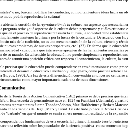
entales" o no, buscan modificar las conductas, comportamientos e ideas hacia un obj
tro modo podría reproducirse la cultura?
a abierta la cuestión de la
reproducción de la cultura,
un aspecto que necesariamen
a pregunta sería: ¿qué aspectos de la cultura deben perpetuarse y cuáles criticarse 
 que en el proceso de reproducir/transmitir la cultura, la sociedad debe establecer
 simplemente mantener la primera por la fuerza de la costumbre. De acuerdo con Ho
n sin más de la tradición, no es una mera transmisión de la cultura, ciencia y técni
de nuevos problemas, de nuevas perspectivas, etc." (27). De forma que la educación 
na sociedad - cualquiera que ésta sea- se apropien de las herramientas necesarias pa
n de su mundo. En tal sentido la educación no puede simplemente reproducir/transmi
aces de asumir una posición crítica con respecto al conocimiento, la cultura, la estru
vale precisar que la educación puede comprenderse en tres dimensiones: como proc
entiende el desarrollo educativo a mediano y largo plazo, como práctica refiere a l
ica (Hoyos, 1990). A la luz de esta diferenciación convendría entonces no centrarse
é circunstancias cobra mayor importancia cada una de estas dimensiones.
 Comunicativa
o de la Teoría de la Acción Comunicativa (TAC) primero se debe precisar que ésta s
furt'. Esta escuela de pensamiento nace en 1924 en Frankfurt (Alemania), a partir d
primeros representantes fueron Theodor Adorno, Max Horkheimer y Herbert Marcuse
asada en los trabajos de Hegel, Marx y Freud. De este trabajo nace la
Teoría Crítica
al de "barbarie" en que el mundo se sumía en ese momento, resultado de la expansión
a comprender los fundamentos de esta escuela. El primero, llamado
Teoría tradiciona
ace una reflexión sobre los postulados de la ciencia positiva -en ese momento he