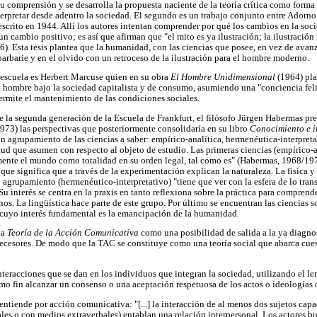
 comprensión y se desarrolla la propuesta naciente de la teoría crítica como forma 
terpretar desde adentro la sociedad. El segundo es un trabajo conjunto entre Adorn
escrito en 1944. Allí los autores intentan comprender por qué los cambios en la so
un cambio positivo; es así que afirman que "el mito es ya ilustración; la ilustració
. Esta tesis plantea que la humanidad, con las ciencias que posee, en vez de avan
barbarie y en el olvido con un retroceso de la ilustración para el hombre moderno.
a escuela es Herbert Marcuse quien en su obra
El Hombre Unidimensional
(1964) pla
el hombre bajo la sociedad capitalista y de consumo, asumiendo una "conciencia fel
 permite el mantenimiento de las condiciones sociales.
la segunda generación de la Escuela de Frankfurt, el filósofo Jürgen Habermas pre
73) las perspectivas que posteriormente consolidaría en su libro
Conocimiento e i
 agrupamiento de las ciencias a saber: empírico-analítica, hermenéutica-interpretat
ud que asumen con respecto al objeto de estudio. Las primeras ciencias (empírico-
amente el mundo como totalidad en su orden legal, tal como es" (Habermas, 1968/197
o que significa que a través de la experimentación explican la naturaleza. La física y
 agrupamiento (hermenéutico-interpretativo) "tiene que ver con la esfera de lo trans
 interés se centra en la praxis en tanto reflexiona sobre la práctica para comprend
os. La lingüística hace parte de este grupo. Por último se encuentran las ciencias so
 cuyo interés fundamental es la emancipación de la humanidad.
la
Teoría de la Acción Comunicativa
como una posibilidad de salida a la ya diagno
tecesores. De modo que la TAC se constituye como una teoría social que abarca cues
nteracciones que se dan en los individuos que integran la sociedad, utilizando el 
 fin alcanzar un consenso o una aceptación respetuosa de los actos o ideologías d
tiende por acción comunicativa: "[...] la interacción de al menos dos sujetos capa
les o con medios extraverbales) entablan una relación interpersonal. Los actores b