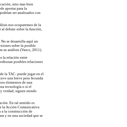
ucación, sino mas bien
de aportar para la
 podrían ser analizados con
álisis nos ocuparemos de la
 al debate sobre la función,
 No se desarrolla aquí un
xiones sobre la posible
a su análisis (Vasco, 2011).
 la relación entre
esbozan posibles relaciones
o de la TAC- puede jugar en el
stuvo una breve pero fecunda
unos elementos de una
na tecnología o si el
 y verdad, siguen siendo
ación. En tal sentido es
 de la Acción Comunicativa
n a la construcción de
para y en una sociedad que se