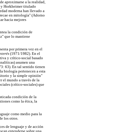
de aproximarse a la realidad,
o y Horkheimer titulado
ciedad moderna han llevado a
n recae en mitología" (Adorno
zar hacia mejores
ntea la condición de
iz" que lo mantiene
senta por primera vez en el
nterés
(1971/1982). En el
iva y crítico-social basado
analíticas) asumen una
3: 63). En tal sentido tienen
 la biología pertenecen a esta
itorio y la simple opinión"
er el mundo a través de la
ciales (crítico-sociales) que
sticada condición de la
tiones como la ética, la
lenguaje como medio para la
e los otros.
ces de lenguaje y de acción
uscan entenderse sobre una