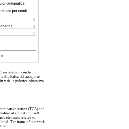
ción automática
articulo por email
s
cionados
nk
C en relación con la
a didáctica. El trabajo se
ón y de la práctica educativa.
mmunicative Action (TCA) and
nature of education itself.
sic elements related to
lated. The frame of this work
tice.