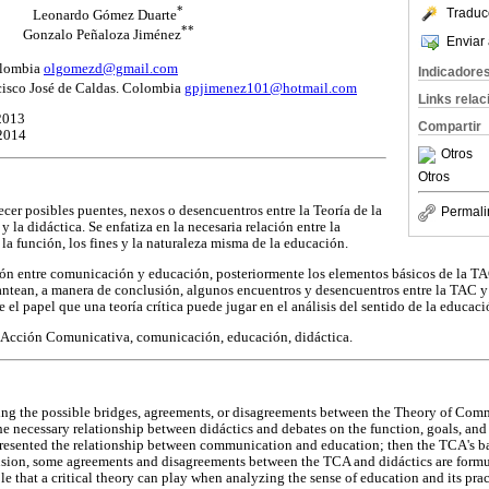
*
Traduc
Leonardo Gómez Duarte
**
Gonzalo Peñaloza Jiménez
Enviar 
olombia
olgomezd@gmail.com
Indicadore
ncisco José de Caldas. Colombia
gpjimenez101@hotmail.com
Links rela
2013
Compartir
 2014
Otros
Otros
ecer posibles puentes, nexos o desencuentros entre la Teoría de la
Permali
a didáctica. Se enfatiza en la necesaria relación entre la
 la función, los fines y la naturaleza misma de la educación.
ación entre comunicación y educación, posteriormente los elementos básicos de la TA
antean, a manera de conclusión, algunos encuentros y desencuentros entre la TAC y l
 el papel que una teoría crítica puede jugar en el análisis del sentido de la educaci
a Acción Comunicativa, comunicación, educación, didáctica.
shing the possible bridges, agreements, or disagreements between the Theory of Co
he necessary relationship between didáctics and debates on the function, goals, and 
ly presented the relationship between communication and education; then the TCA's ba
clusion, some agreements and disagreements between the TCA and didáctics are formu
ole that a critical theory can play when analyzing the sense of education and its prac