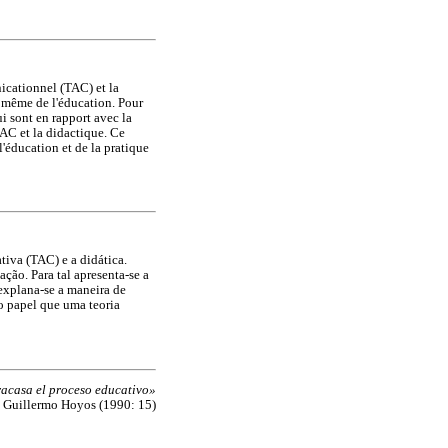
nicationnel (TAC) et la
re même de l'éducation. Pour
ui sont en rapport avec la
AC et la didactique. Ce
l'éducation et de la pratique
tiva (TAC) e a didática.
ação. Para tal apresenta-se a
explana-se a maneira de
o papel que uma teoria
racasa el proceso educativo»
Guillermo Hoyos (1990: 15)