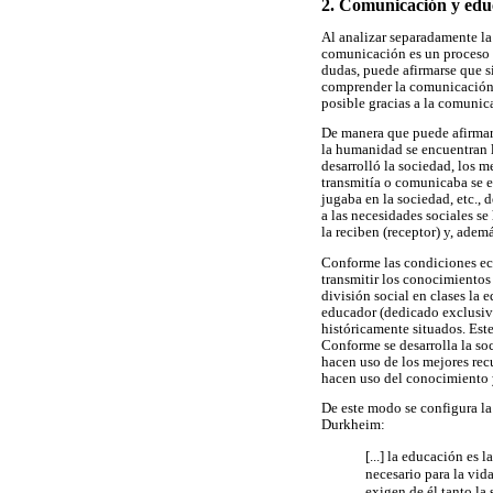
2. Comunicación y edu
Al analizar separadamente l
comunicación es un proceso q
dudas, puede afirmarse que s
comprender la comunicación. 
posible gracias a la comunica
De manera que puede afirmars
la humanidad se encuentran 
desarrolló la sociedad, los m
transmitía o comunicaba se e
jugaba en la sociedad, etc.,
a las necesidades sociales s
la reciben (receptor) y, ademá
Conforme las condiciones eco
transmitir los conocimientos
división social en clases la 
educador (dedicado exclusiva
históricamente situados. Este
Conforme se desarrolla la so
hacen uso de los mejores recu
hacen uso del conocimiento y
De este modo se configura l
Durkheim:
[...] la educación es
necesario para la vida
exigen de él tanto la