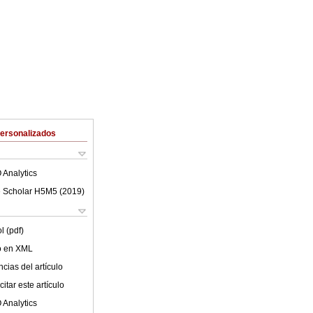
Personalizados
 Analytics
 Scholar H5M5 (
2019
)
l (pdf)
lo en XML
cias del artículo
itar este artículo
 Analytics