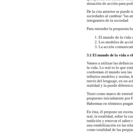
situación de acción para pod
De la cita anterior se puede 
sociedades al cambiar "las a
integrantes de la sociedad.
Para entender la propuesta h
El mundo de la vida 
Los modelos de acció
La acción comunicati
3.1 El mundo de la vida o 
Vamos a utilizar las definici
la vida. Lo real es lo que e
conforman el mundo son las r
infinitos modelos y teorías, 
través del lenguaje, en un a
realidad y la puede diferenci
Tener como marco de entendim
propuesto inicialmente por Hu
Habermas en términos pragmá
En ésta, él propone un escena
real, la totalidad, sobre la 
tradición y renovar el saber 
una estabilización en las rel
como totalidad de las propia