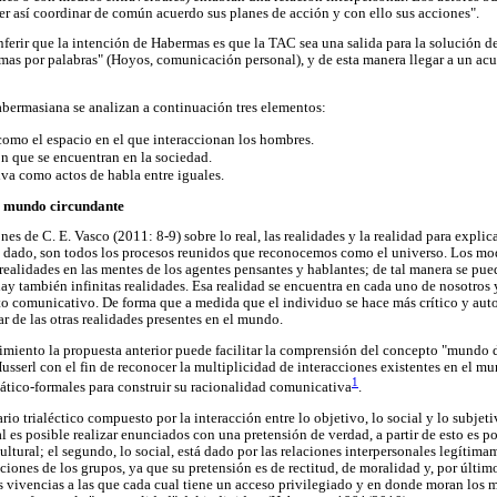
er así coordinar de común acuerdo sus planes de acción y con ello sus acciones".
inferir que la intención de Habermas es que la TAC sea una salida para la solución de
rmas por palabras" (Hoyos, comunicación personal), y de esta manera llegar a un acu
abermasiana se analizan a continuación tres elementos:
como el espacio en el que interaccionan los hombres.
n que se encuentran en la sociedad.
va como actos de habla entre iguales.
el mundo circundante
ones de C. E. Vasco (2011: 8-9) sobre lo real, las realidades y la realidad para expl
stá dado, son todos los procesos reunidos que reconocemos como el universo. Los mod
ealidades en las mentes de los agentes pensantes y hablantes; de tal manera se p
hay también infinitas realidades. Esa realidad se encuentra en cada uno de nosotros 
cto comunicativo. De forma que a medida que el individuo se hace más crítico y aut
ar de las otras realidades presentes en el mundo.
iento la propuesta anterior puede facilitar la comprensión del concepto "mundo d
sserl con el fin de reconocer la multiplicidad de interacciones existentes en el mu
1
tico-formales para construir su racionalidad comunicativa
.
rio trialéctico compuesto por la interacción entre lo objetivo, lo social y lo subjet
cual es posible realizar enunciados con una pretensión de verdad, a partir de esto es 
cultural; el segundo, lo social, está dado por las relaciones interpersonales legíti
aciones de los grupos, ya que su pretensión es de rectitud, de moralidad y, por últim
s vivencias a las que cada cual tiene un acceso privilegiado y en donde moran los