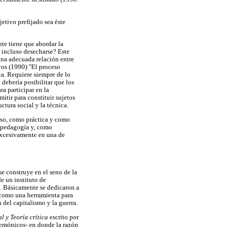
etivo prefijado sea éste
te tiene que abordar la
e incluso desecharse? Este
 una adecuada relación entre
yos (1990) "El proceso
ca. Requiere siempre de lo
debería posibilitar que los
ra participar en la
tir para constituir sujetos
ctura social y la técnica.
eso, como práctica y como
a pedagogía y, como
 excesivamente en una de
e construye en el seno de la
e un instituto de
. Básicamente se dedicaron a
como una herramienta para
 del capitalismo y la guerra.
l y Teoría crítica
escrito por
gemónicos- en donde la razón