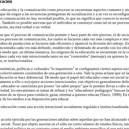
cación
a educación y la comunicación como procesos se encuentran aspectos comunes y u
ue da origen a las secuencias primigenias de socialización y a su vez es reconfigura
in comunicación no hay sociedad posible, lo que no significa que conocer la socie
También es posible aseverar que el individuo se construye como tal en un proceso
ción, sea ésta verbal o no verbal.
e que el proceso de comunicación permite y hace parte de otro proceso, el de socia
los procesos de comunicación, los cuales se hicieron cada vez más complejos e int
edios de producción se hicieron más eficientes y apareció la división del trabajo. E
ncontraba cada vez más definido, establecido y delimitado de acuerdo con los ofici
 de modo que, en última instancia, los orígenes de la educación se encuentran en l
e hace cada vez más intencionada tanto en sus "contenidos" (mensaje), en quienes la 
s, se institucionaliza.
nómicas, políticas y culturales "lo requirieron" se configuraron ciertos sujetos so
 colectivamente construidos de una generación a otra. Vale la pena aclarar que en l
educación se hace diferencial. De modo que el papel del educador como rol social se 
mente a ello o no) ejerce acciones intencionales, con objetivos generalmente defin
 educador se caracteriza por poseer "un saber propio" que le permite llevar a cabo 
ciedad, los mecanismos se tratan de refinar y los "educadores/ pedagogos" buscan l
rsos de su época para conducir, guiar, orientar a quienes educan (Vasco, 1990). En 
 de los medios a su disposición para educar.
a educación como una acción intencional socialmente regulada e institucionalizada
 la acción ejercida por las generaciones adultas sobre aquellas que no han alcanzado
 social. Tiene por objeto suscitar en el niño un cierto número de estados físicos, in
 sociedad política en su conjunto como el medio ambiente específico al que está e