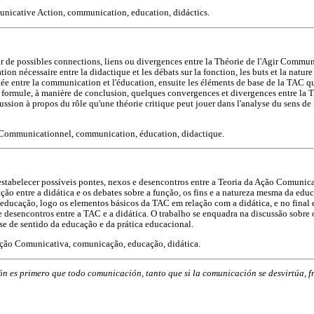
icative Action, communication, education, didáctics.
lir de possibles connections, liens ou divergences entre la Théorie de l'Agir Commu
ation nécessaire entre la didactique et les débats sur la fonction, les buts et la natu
entée entre la communication et l'éducation, ensuite les éléments de base de la TAC q
n formule, à manière de conclusion, quelques convergences et divergences entre la T
cussion à propos du rôle qu'une théorie critique peut jouer dans l'analyse du sens de 
r Communicationnel, communication, éducation, didactique.
stabelecer possíveis pontes, nexos e desencontros entre a Teoria da Ação Comunica
ação entre a didática e os debates sobre a função, os fins e a natureza mesma da educ
educação, logo os elementos básicos da TAC em relação com a didática, e no final 
 desencontros entre a TAC e a didática. O trabalho se enquadra na discussão sobre 
ise de sentido da educação e da prática educacional.
Ação Comunicativa, comunicação, educação, didática.
n es primero que todo comunicación, tanto que si la comunicación se desvirtúa, f