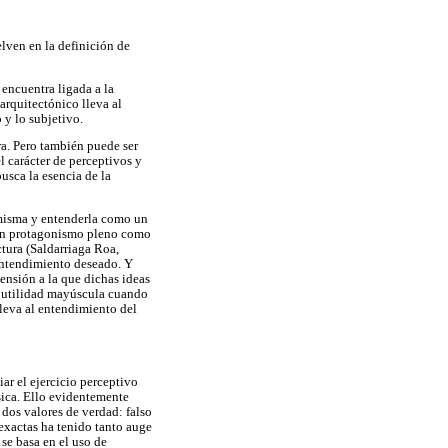
elven en la definición de
 encuentra ligada a la
arquitectónico lleva al
 y lo subjetivo.
era. Pero también puede ser
el carácter de perceptivos y
usca la esencia de la
a misma y entenderla como un
o un protagonismo pleno como
ctura (Saldarriaga Roa,
 entendimiento deseado. Y
ensión a la que dichas ideas
e utilidad mayúscula cuando
lleva al entendimiento del
ar el ejercicio perceptivo
ásica. Ello evidentemente
 dos valores de verdad: falso
 exactas ha tenido tanto auge
 se basa en el uso de