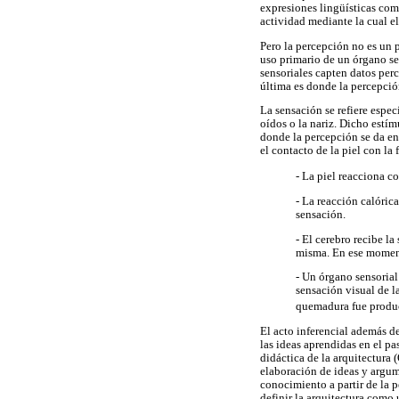
expresiones lingüísticas com
actividad mediante la cual e
Pero la percepción no es un p
uso primario de un órgano se
sensoriales capten datos perc
última es donde la percepción
La sensación se refiere espec
oídos o la nariz. Dicho estím
donde la percepción se da en
el contacto de la piel con la
- La piel reacciona co
- La reacción calóric
sensación.
- El cerebro recibe la
misma. En ese moment
- Un órgano sensorial
sensación visual de l
quemadura fue product
El acto inferencial además d
las ideas aprendidas en el pa
didáctica de la arquitectura
elaboración de ideas y argum
conocimiento a partir de la 
definir la arquitectura como