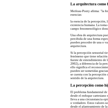
La arquitectura como
Merleau-Ponty afirma: "la fen
esencias:
la esencia de la percepción, 
existencia humana. La toma de
campo fenomenológico donde l
Una obra de arquitectura pued
percibida de una forma especi
pueden proceder de una o vari
arquitectura.
Si la percepción sensorial ti
fenómeno que tiene relación 
fuente de entendimiento de l
2002), a diferencia de la pe
ello significa el reconocimi
pueden ser sometidas gracias
se cuenta con la percepción 
sentido de la arquitectura.
La percepción como hi
El problema fundamental de l
desde el enfoque cartesiano s
lleva a una circunstancia epi
o verdadero. Estos valores so
desde el planteamiento de la 