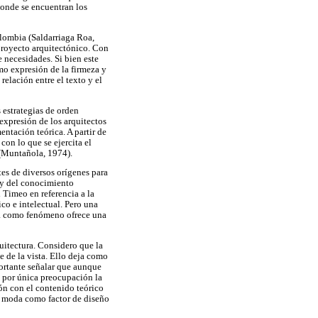
donde se encuentran los
olombia (Saldarriaga Roa,
 proyecto arquitectónico. Con
 necesidades. Si bien este
omo expresión de la firmeza y
 relación entre el texto y el
 estrategias de orden
expresión de los arquitectos
entación teórica. A partir de
con lo que se ejercita el
r (Muntañola, 1974).
tes de diversos orígenes para
 y del conocimiento
 Timeo en referencia a la
co e intelectual. Pero una
ura como fenómeno ofrece una
quitectura. Considero que la
e de la vista. Ello deja como
portante señalar que aunque
n por única preocupación la
ón con el contenido teórico
la moda como factor de diseño