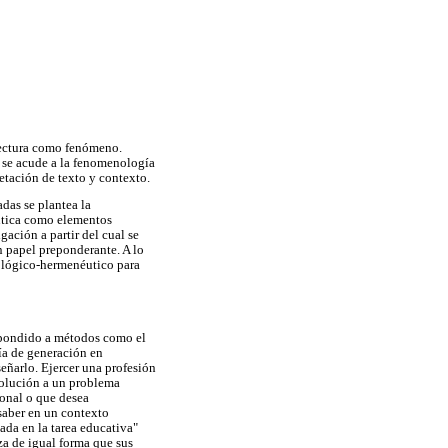
itectura como fenómeno.
lo se acude a la fenomenología
etación de texto y contexto.
adas se plantea la
éutica como elementos
gación a partir del cual se
n papel preponderante. A lo
nológico-hermenéutico para
respondido a métodos como el
ía de generación en
señarlo. Ejercer una profesión
 solución a un problema
onal o que desea
 saber en un contexto
da en la tarea educativa"
za de igual forma que sus