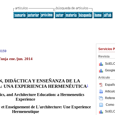
Servicios 
0159
Revista
Tunja ene./jun. 2014
SciELO
Google
Articulo
, DIDÁCTICA Y ENSEÑANZA DE LA
Españo
: UNA EXPERIENCIA HERMENÉUTICA
1
Articu
ics, and Architecture Education: a Hermeneutics
Referen
Experience
Como c
e et Enseignement de L'architecture: Une Experience
Hermeneutique
SciELO