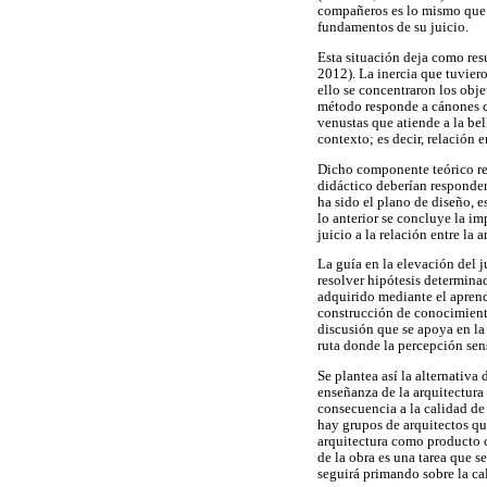
compañeros es lo mismo que n
fundamentos de su juicio.
Esta situación deja como res
2012). La inercia que tuviero
ello se concentraron los obj
método responde a cánones clá
venustas que atiende a la bell
contexto; es decir, relación
Dicho componente teórico requ
didáctico deberían responder
ha sido el plano de diseño, e
lo anterior se concluye la imp
juicio a la relación entre la
La guía en la elevación del j
resolver hipótesis determina
adquirido mediante el aprendi
construcción de conocimiento.
discusión que se apoya en la
ruta donde la percepción sens
Se plantea así la alternativa
enseñanza de la arquitectura
consecuencia a la calidad de
hay grupos de arquitectos qu
arquitectura como producto c
de la obra es una tarea que s
seguirá primando sobre la ca