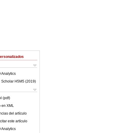
Personalizados
 Analytics
 Scholar H5M5 (
2019
)
l (pdf)
lo en XML
cias del artículo
itar este artículo
 Analytics