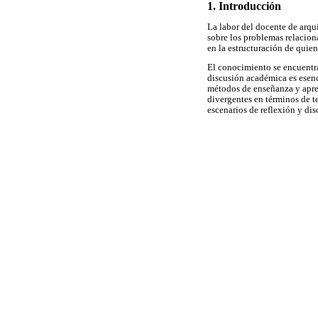
1. Introducción
La labor del docente de arqu
sobre los problemas relacio
en la estructuración de quie
El conocimiento se encuentra
discusión académica es esenc
métodos de enseñanza y apren
divergentes en términos de t
escenarios de reflexión y dis