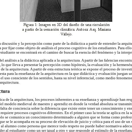
a discusión y la percepción como parte de la didáctica a partir de entender la arqu
a por fijar como objeto de análisis el proceso cognitivo de los estudiantes. Para el
estudiante se encontrará en el camino de buscar la esencia del fenómeno y la interpr
 análisis a la didáctica aplicada a la arquitectura. A partir de las falencias encontr
lo que lleva a presentar la percepción como hipótesis, la evaluación y la hermen
de la arquitectura. A partir de esta estructura teórica se expone el proceso de investi
esta para la enseñanza de la arquitectura en la que didáctica y evaluación juegan u
e el uso consciente de los sentidos, hasta su nivel inferencial, como medio fenome
arquitectura.
ctura
stica de la arquitectura, los procesos inherentes a su enseñanza y aprendizaje han 
del modelo medieval de maestro y aprendiz en donde la verdad absoluta se transmit
 falta de conciencia sobre la diferencia que existe entre tener un conocimiento y en
requiere procesos cognitivos diferentes. En el primer caso la teoría se aplica en la
solo se comunica un conocimiento determinado a alguien que se forma como profesi
que se le acompaña en su proceso de elevación de juicio y crítica para el uso de un
r al alumno como persona que merece todo respeto no puede haber normativa adecua
der al estudiante como un ser igual a otro y que responde al estímulo de la enseñan