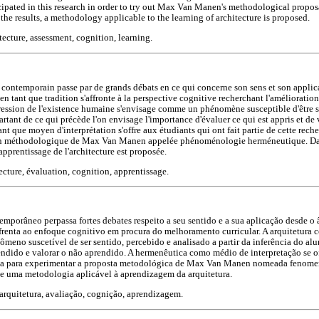
ticipated in this research in order to try out Max Van Manen's methodological propo
he results, a methodology applicable to the learning of architecture is proposed.
tecture, assessment, cognition, learning.
 contemporain passe par de grands débats en ce qui concerne son sens et son appli
n tant que tradition s'affronte à la perspective cognitive recherchant l'améliorati
pression de l'existence humaine s'envisage comme un phénomène susceptible d'être sen
Partant de ce qui précède l'on envisage l'importance d'évaluer ce qui est appris et de 
nt que moyen d'interprétation s'offre aux étudiants qui ont fait partie de cette rech
on méthodologique de Max Van Manen appelée phénoménologie herméneutique. Dans 
pprentissage de l'architecture est proposée.
ecture, évaluation, cognition, apprentissage.
mporâneo perpassa fortes debates respeito a seu sentido e a sua aplicação desde o
renta ao enfoque cognitivo em procura do melhoramento curricular. A arquitetura 
eno suscetível de ser sentido, percebido e analisado a partir da inferência do al
endido e valorar o não aprendido. A hermenêutica como médio de interpretação se o
isa para experimentar a proposta metodológica de Max Van Manen nomeada fenom
õe uma metodologia aplicável à aprendizagem da arquitetura.
arquitetura, avaliação, cognição, aprendizagem.