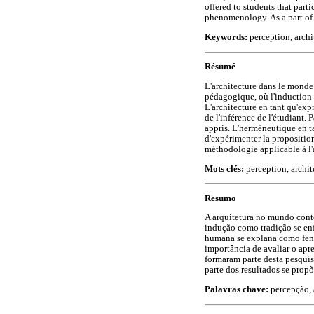
offered to students that par
phenomenology. As a part of t
Keywords:
perception, archi
Résumé
L'architecture dans le monde
pédagogique, où l'induction e
L'architecture en tant qu'ex
de l'inférence de l'étudiant. 
appris. L'herméneutique en ta
d'expérimenter la propositi
méthodologie applicable à l'a
Mots clés:
perception, archit
Resumo
A arquitetura no mundo conte
indução como tradição se enf
humana se explana como fenôm
importância de avaliar o apr
formaram parte desta pesqu
parte dos resultados se prop
Palavras chave:
percepção, 