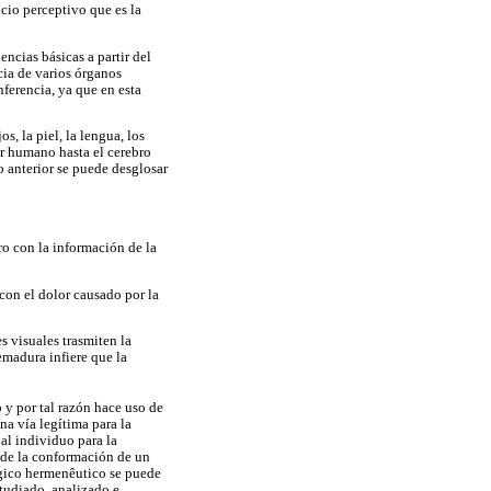
cio perceptivo que es la
encias básicas a partir del
cia de varios órganos
nferencia, ya que en esta
, la piel, la lengua, los
er humano hasta el cerebro
o anterior se puede desglosar
ro con la información de la
 con el dolor causado por la
s visuales trasmiten la
emadura infiere que la
 y por tal razón hace uso de
na vía legítima para la
al individuo para la
d de la conformación de un
ógico hermenêutico se puede
tudiado, analizado e