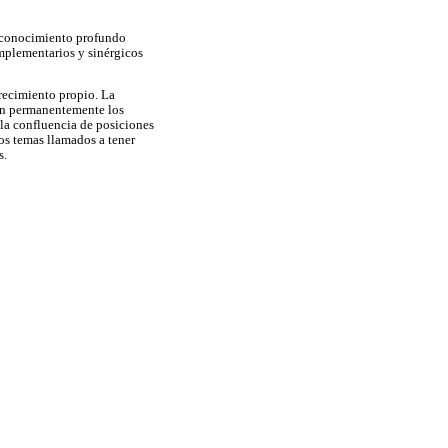
al conocimiento profundo
mplementarios y sinérgicos
recimiento propio. La
ren permanentemente los
 la confluencia de posiciones
los temas llamados a tener
s.