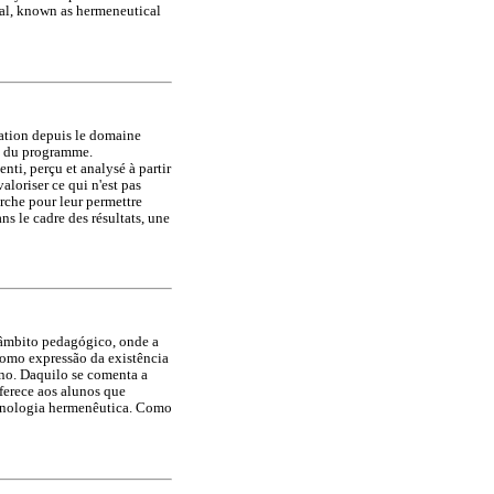
sal, known as hermeneutical
cation depuis le domaine
on du programme.
ti, perçu et analysé à partir
valoriser ce qui n'est pas
erche pour leur permettre
le cadre des résultats, une
 âmbito pedagógico, onde a
como expressão da existência
uno. Daquilo se comenta a
ferece aos alunos que
enologia hermenêutica. Como