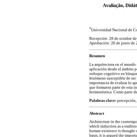
Avaliação, Didá
*
Universidad Nacional de C
Recepción: 28 de octubre d
Aprobación: 26 de junio de
Resumen
La arquitectura en el mundo 
aplicación desde el ámbito p
enfoque cognitivo en búsque
fenómeno susceptible de ser se
importancia de evaluar lo ap
que formaron parte de esta
hermenéutica. Como parte de 
Palabras clave:
percepción, 
Abstract
Architecture in the contempo
which induction as a traditi
human existence is thought o
basis, it is argued the impor