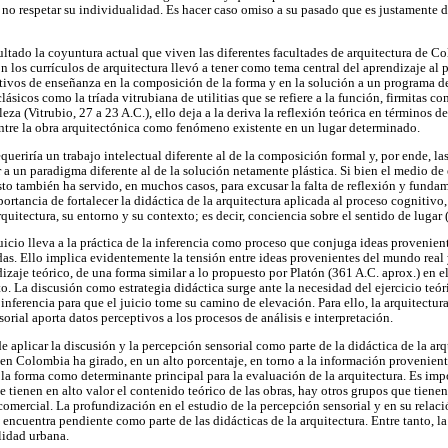
o respetar su individualidad. Es hacer caso omiso a su pasado que es justamente 
ultado la coyuntura actual que viven las diferentes facultades de arquitectura de C
n los currículos de arquitectura llevó a tener como tema central del aprendizaje al
etivos de enseñanza en la composición de la forma y en la solución a un programa de
sicos como la tríada vitrubiana de utilitias que se refiere a la función, firmitas c
eza (Vitrubio, 27 a 23 A.C.), ello deja a la deriva la reflexión teórica en términos de
 entre la obra arquitectónica como fenómeno existente en un lugar determinado.
eriría un trabajo intelectual diferente al de la composición formal y, por ende, las
 a un paradigma diferente al de la solución netamente plástica. Si bien el medio de 
sto también ha servido, en muchos casos, para excusar la falta de reflexión y fundam
ortancia de fortalecer la didáctica de la arquitectura aplicada al proceso cognitivo, 
 arquitectura, su entorno y su contexto; es decir, conciencia sobre el sentido de luga
uicio lleva a la práctica de la inferencia como proceso que conjuga ideas provenien
das. Ello implica evidentemente la tensión entre ideas provenientes del mundo real
zaje teórico, de una forma similar a lo propuesto por Platón (361 A.C. aprox.) en el
 La discusión como estrategia didáctica surge ante la necesidad del ejercicio teóri
 inferencia para que el juicio tome su camino de elevación. Para ello, la arquitect
orial aporta datos perceptivos a los procesos de análisis e interpretación.
 de aplicar la discusión y la percepción sensorial como parte de la didáctica de la ar
 en Colombia ha girado, en un alto porcentaje, en torno a la información provenient
 la forma como determinante principal para la evaluación de la arquitectura. Es im
e tienen en alto valor el contenido teórico de las obras, hay otros grupos que tiene
omercial. La profundización en el estudio de la percepción sensorial y en su relaci
e encuentra pendiente como parte de las didácticas de la arquitectura. Entre tanto, 
lidad urbana.