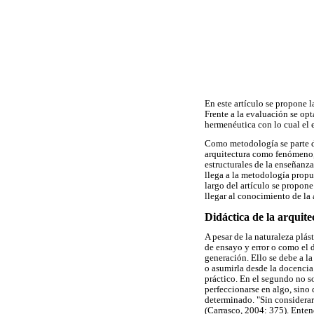
En este artículo se propone l
Frente a la evaluación se opt
hermenéutica con lo cual el 
Como metodología se parte del
arquitectura como fenómeno, 
estructurales de la enseñanza 
llega a la metodología propu
largo del artículo se propon
llegar al conocimiento de la 
Didáctica de la arquite
A pesar de la naturaleza plá
de ensayo y error o como el 
generación. Ello se debe a la
o asumirla desde la docencia 
práctico. En el segundo no 
perfeccionarse en algo, sino 
determinado. "Sin considera
(Carrasco, 2004: 375). Enten