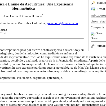
Traduc
tica e Ensino da Arquitetura: Una Experiência
Hermenêutica
Enviar 
*
Indicadore
Juan Gabriel Ocampo Hurtado
Links rela
olombia, sede Manizales, Colombia
jgocampoh@unal.edu.co
Compartir
e 2013
 2014
Otros
Otros
Permali
contemporáneo pasa por fuertes debates respecto a su sentido y su
edagógico, donde la inducción como tradición se enfrenta al
da del mejoramiento curricular. La arquitectura como expresión de la existencia 
ntido, percibido y analizado a partir de la inferencia del estudiante. A partir de lo 
rendido y valorar lo no aprendido. La hermenéutica como medio de interpretación se
 investigación para experimentar la propuesta metodológica de Max Van Manen de
los resultados se propone una metodología aplicable al aprendizaje de la arquitect
arquitectura, evaluación, cognición, aprendizaje.
rary world has been vigorously debated concerning its sense and application from t
on faces the cognitive approach in search of the improvement of curriculum. Architec
f as a phenomenon susceptible to be felt, perceived, and analyzed making use of stu
tance of assessing what has been learnt and valuing what has not. Hermeneutics as a