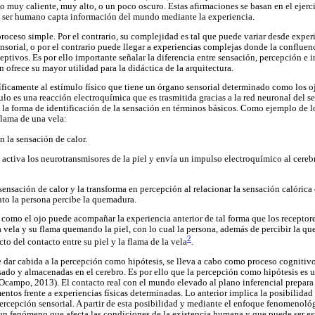
o muy caliente, muy alto, o un poco oscuro. Estas afirmaciones se basan en el ejerci
l ser humano capta información del mundo mediante la experiencia.
roceso simple. Por el contrario, su complejidad es tal que puede variar desde experi
nsorial, o por el contrario puede llegar a experiencias complejas donde la confluen
eptivos. Es por ello importante señalar la diferencia entre sensación, percepción e i
 ofrece su mayor utilidad para la didáctica de la arquitectura.
íficamente al estímulo físico que tiene un órgano sensorial determinado como los ojos
ulo es una reacción electroquímica que es trasmitida gracias a la red neuronal del s
 la forma de identificación de la sensación en términos básicos. Como ejemplo de l
 flama de una vela:
n la sensación de calor.
a activa los neurotransmisores de la piel y envía un impulso electroquímico al cereb
 sensación de calor y la transforma en percepción al relacionar la sensación calórica
o la persona percibe la quemadura.
 como el ojo puede acompañar la experiencia anterior de tal forma que los receptore
a vela y su flama quemando la piel, con lo cual la persona, además de percibir la qu
2
o del contacto entre su piel y la flama de la vela
.
e dar cabida a la percepción como hipótesis, se lleva a cabo como proceso cognitivo
sado y almacenadas en el cerebro. Es por ello que la percepción como hipótesis es u
 (Ocampo, 2013). El contacto real con el mundo elevado al plano inferencial prepara 
entos frente a experiencias físicas determinadas. Lo anterior implica la posibilida
percepción sensorial. A partir de esta posibilidad y mediante el enfoque fenomenol
 un fenómeno que afecta las condiciones de la existencia humana y que puede ser es