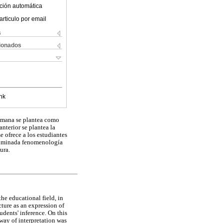
ción automática
articulo por email
s
cionados
nk
humana se plantea como
anterior se plantea la
 ofrece a los estudiantes
nominada fenomenología
ura.
he educational field, in
ture as an expression of
dents' inference. On this
 way of interpretation was