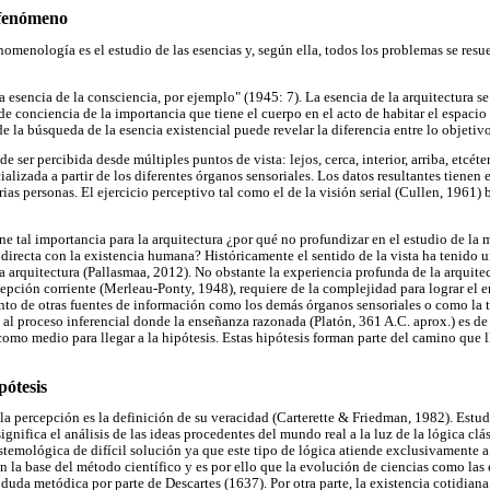
 fenómeno
omenología es el estudio de las esencias y, según ella, todos los problemas se resu
la esencia de la consciencia, por ejemplo" (1945: 7). La esencia de la arquitectura se
 conciencia de la importancia que tiene el cuerpo en el acto de habitar el espacio 
a búsqueda de la esencia existencial puede revelar la diferencia entre lo objetivo
e ser percibida desde múltiples puntos de vista: lejos, cerca, interior, arriba, etcét
alizada a partir de los diferentes órganos sensoriales. Los datos resultantes tienen 
as personas. El ejercicio perceptivo tal como el de la visión serial (Cullen, 1961) b
ene tal importancia para la arquitectura ¿por qué no profundizar en el estudio de l
directa con la existencia humana? Históricamente el sentido de la vista ha tenid
a arquitectura (Pallasmaa, 2012). No obstante la experiencia profunda de la arquite
rcepción corriente (Merleau-Ponty, 1948), requiere de la complejidad para lograr el
ento de otras fuentes de información como los demás órganos sensoriales o como la t
 al proceso inferencial donde la enseñanza razonada (Platón, 361 A.C. aprox.) es d
como medio para llegar a la hipótesis. Estas hipótesis forman parte del camino que 
pótesis
a percepción es la definición de su veracidad (Carterette & Friedman, 1982). Estudi
ignifica el análisis de las ideas procedentes del mundo real a la luz de la lógica cl
stemológica de difícil solución ya que este tipo de lógica atiende exclusivamente a
n la base del método científico y es por ello que la evolución de ciencias como las
duda metódica por parte de Descartes (1637). Por otra parte, la existencia cotidiana