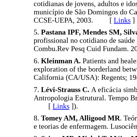
cotidianas de jovens, adultos e id
município de São Domingos do Cap
CCSE-UEPA, 2003. [
Links
]
5.
Pastana IPF, Mendes SM, Silv
profissional no cotidiano de saúde 
Combu.Rev Pesq Cuid Fundam. 2
6.
Kleinman A.
Patients and healer
exploration of the borderland bet
California (CA/USA): Regents
7.
Lévi-Strauss C.
A eficácia simb
Antropologia Estrutural. Tempo Bra
[
Links
]
).
8.
Tomey AM, Alligood MR
. Teó
e teorias de enfermagem. Lusoci