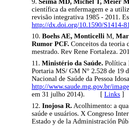
9.
Seima MD, Michel T, Méier 
científica da enfermagem e a utili
revisão integrativa 1985 - 2011. E
http://dx.doi.org/10.1590/S1414
10.
Boehs AE, Monticelli
M,
Mar
Rumor PCF.
Conceitos da teoria 
mestrado. Rev Rene Fortaleza. 
11.
Ministério da Saúde.
Política
Portaria MS/ GM N° 2.528 de 19 de
Nacional de Saúde da Pessoa Idosa
http://www.saude.mg.gov.br/image
em 31 julho 2014). [
Links
]
12.
Inojosa R.
Acolhimento: a qual
saúde e usuários. X Congreso Inte
Estado y de la Administración P