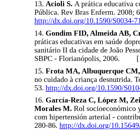
13.
Acioli S.
A prática educativa 
Pública. Rev Bras Enferm. 2008; 6
http://dx.doi.org/10.1590/S0034
14.
Gondim FID, Almeida AB, C
práticas educativas em saúde dopro
sanitário II da cidade de João Pes
SBPC - Florianópolis, 2006. 
15.
Frota MA, Albuquerque CM,
no cuidado à criança desnutrida. 
53.
http://dx.doi.org/10.1590/S0
16.
García-Reza C, López M, Zei
Morales M.
Rol socioeconómico y 
com hipertensión arterial - contri
280-86.
http://dx.doi.org/10.15649