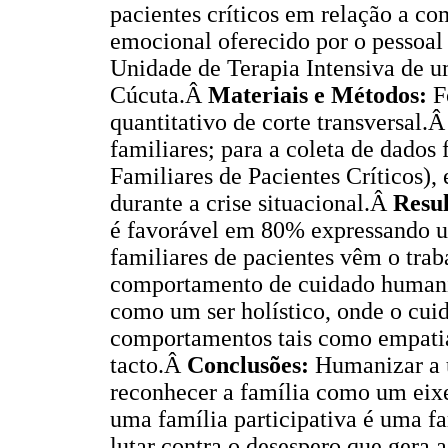
pacientes críticos em relação a co
emocional oferecido por o pessoal
Unidade de Terapia Intensiva de u
Cúcuta.Â
Materiais e Métodos:
Fo
quantitativo de corte transversal.
familiares; para a coleta de dados
Familiares de Pacientes Críticos)
durante a crise situacional.Â
Resul
é favorável em 80% expressando 
familiares de pacientes vêm o tr
comportamento de cuidado humani
como um ser holístico, onde o cuid
comportamentos tais como empatia
tacto.Â
Conclusões:
Humanizar a u
reconhecer a família como um eixe 
uma família participativa é uma f
lutar contra o desespero que gera 