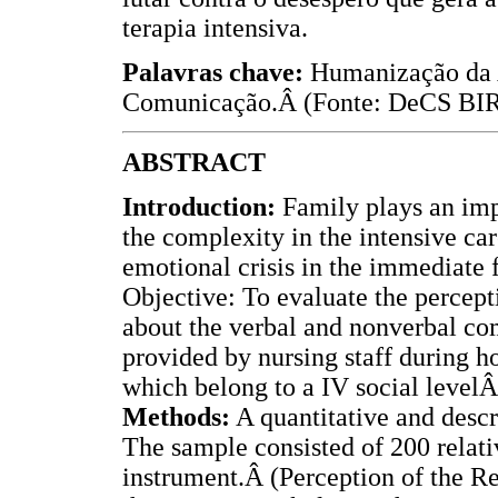
terapia intensiva.
Palavras chave:
Humanização da A
Comunicação.Â (Fonte: DeCS BI
ABSTRACT
Introduction:
Family plays an impo
the complexity in the intensive car
emotional crisis in the immediate 
Objective: To evaluate the percepti
about the verbal and nonverbal co
provided by nursing staff during ho
which belong to a IV social levelÂ
Methods:
A quantitative and descr
The sample consisted of 200 relativ
instrument.Â (Perception of the Rel