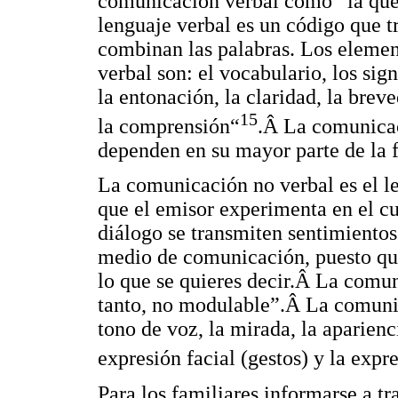
comunicación verbal como “la que 
lenguaje verbal es un código que t
combinan las palabras. Los eleme
verbal son: el vocabulario, los sig
la entonación, la claridad, la brev
15
la comprensión“
.Â La comunicac
dependen en su mayor parte de la 
La comunicación no verbal es el l
que el emisor experimenta en el cu
diálogo se transmiten sentimientos
medio de comunicación, puesto que 
lo que se quieres decir.Â La comun
tanto, no modulable”.Â La comunica
tono de voz, la mirada, la aparienci
expresión facial (gestos) y la expr
Para los familiares informarse a tr