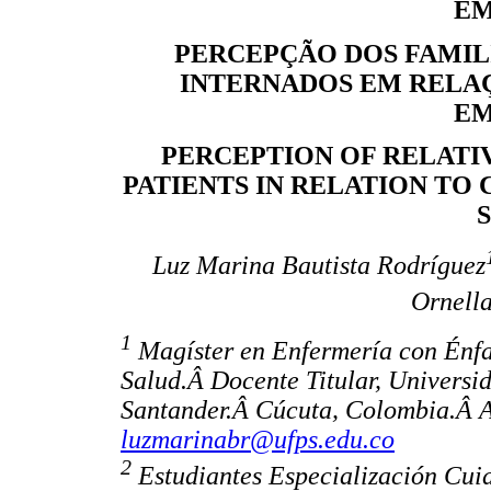
EM
PERCEPÇÃO DOS FAMILI
INTERNADOS EM RELA
EM
PERCEPTION OF RELATIV
PATIENTS IN RELATION T
Luz Marina Bautista Rodríguez
Ornell
1
Magíster en Enfermería con Énfas
Salud.Â Docente Titular, Universi
Santander.Â Cúcuta, Colombia.Â A
luzmarinabr@ufps.edu.co
2
Estudiantes Especialización Cui