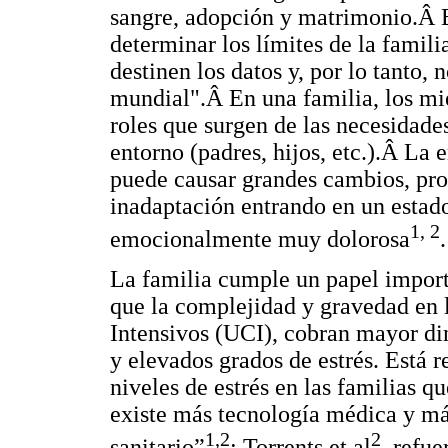
sangre, adopción y matrimonio.Â E
determinar los límites de la famili
destinen los datos y, por lo tanto,
mundial".Â En una familia, los mi
roles que surgen de las necesidades
entorno (padres, hijos, etc.).Â La
puede causar grandes cambios, pro
inadaptación entrando en un estado
1, 2
emocionalmente muy dolorosa
.
La familia cumple un papel importa
que la complejidad y gravedad en 
Intensivos (UCI), cobran mayor di
y elevados grados de estrés. Está r
niveles de estrés en las familias 
existe más tecnología médica y más
1,2
2
sanitario”
; Torrents et al
, refue