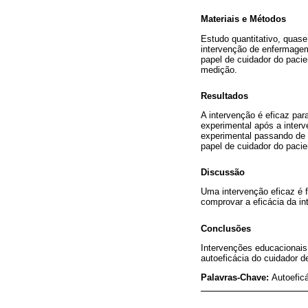
Materiais e Métodos
Estudo quantitativo, quase
intervenção de enfermagem
papel de cuidador do pacie
medição.
Resultados
A intervenção é eficaz par
experimental após a interv
experimental passando de 2
papel de cuidador do pacie
Discussão
Uma intervenção eficaz é 
comprovar a eficácia da i
Conclusões
Intervenções educacionais
autoeficácia do cuidador d
Palavras-Chave:
Autoefic