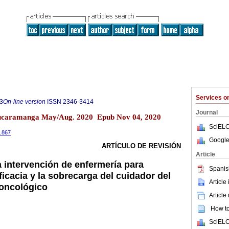
Services 
3
On-line version
ISSN
2346-3414
Journal
Bucaramanga May/Aug. 2020 Epub Nov 04, 2020
SciELO
e.867
Google
ARTÍCULO DE REVISIÓN
Article
a intervención de enfermería para
Spanis
ficacia y la sobrecarga del cuidador del
Article
 oncológico
Article
How to 
SciELO