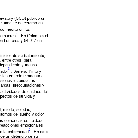
ervatory (GCO) publicó un
 mundo se detectaron en
de muerte en las
2
es mueren
. En Colombia el
 en hombres y 54.017 en
inicios de su tratamiento,
 entre otros; para
 dependiente y menos
3
dador
. Barrera, Pinto y
básica en todo momento a
cisiones y conductas
cargas, preocupaciones y
 actividades de cuidado del
pectos de su vida y
d, miedo, soledad,
tornos del sueño y dolor,
las demandas de cuidado
 reacciones emocionales
6
de la enfermedad
. En este
ce un deterioro de su