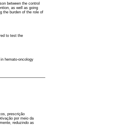
ison between the control
ention, as well as going
 the burden of the role of
red to test the
y in hemato-oncology
cos, prescrição
otivação por meio da
amente, reduzindo as