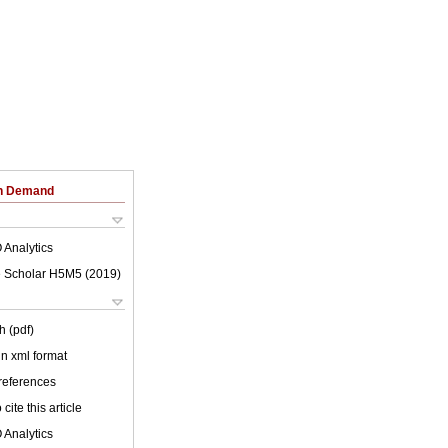
on Demand
 Analytics
 Scholar H5M5 (
2019
)
h (pdf)
 in xml format
 references
cite this article
 Analytics