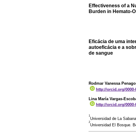
Effectiveness of a N
Burden in Hemato-On
Eficácia de uma int
autoeficácia e a so
de sangue
Rodmar Vanessa Penago
http://orcid.org/0000
Lina María Vargas-Escob
http://orcid.org/0000
1
Universidad de La Saban
2
Universidad El Bosque. 