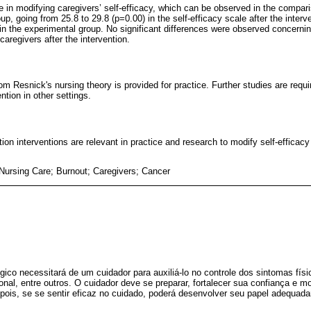
ve in modifying caregivers’ self-efficacy, which can be observed in the compar
p, going from 25.8 to 29.8 (p=0.00) in the self-efficacy scale after the interv
in the experimental group. No significant differences were observed concerning
aregivers after the intervention.
rom Resnick's nursing theory is provided for practice. Further studies are requi
ntion in other settings.
ion interventions are relevant in practice and research to modify self-efficac
 Nursing Care; Burnout; Caregivers; Cancer
ico necessitará de um cuidador para auxiliá-lo no controle dos sintomas físi
onal, entre outros. O cuidador deve se preparar, fortalecer sua confiança e m
 pois, se se sentir eficaz no cuidado, poderá desenvolver seu papel adequad