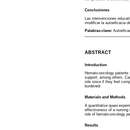
Conclusiones
Las intervenciones educati
modificar la autoeficacia 
Palabras-clave:
Autoefica
ABSTRACT
Introduction
Hemato-oncology patients w
support, among others. Car
role since if they feel com
burdened.
Materials and Methods
A quantitative quasi-exper
effectiveness of a nursing 
role of hemato-oncology pa
Results