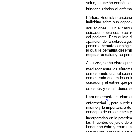
salud, situación económica,
brindar cuidados al enferm
Bárbara Resnick menciona q
individuo sobre sus capaci
8
actuaciones”
.En el caso d
cuidador, sobre sus propia
del paciente. Esto quiere 
aparición de la sobrecarga
paciente hemato-oncológic
lo cual le permitirá dese
mejorar su salud y su perc
A su vez, se ha visto que 
mediador entre los síntoma
demostrando una relación e
demostrado que en los cuid
cuidador y el estrés que p
de estrés y es allí donde s
Para enfermería es claro qu
5
enfermedad
, pero puede m
mismo y la importancia de 
concepto de autoeficacia 
incorporadas en la práctic
las 4 fuentes de juicio de 
hacer con éxito y entre má
cuidadores, conocer su exp