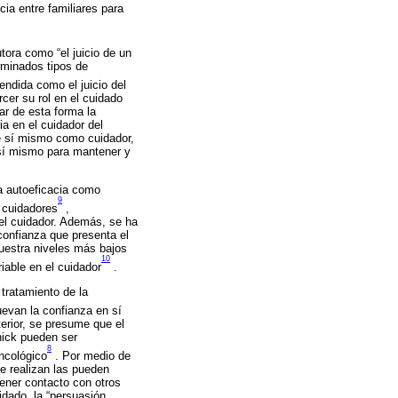
cia entre familiares para
ora como “el juicio de un
rminados tipos de
endida como el juicio del
cer su rol en el cuidado
ar de esta forma la
a en el cuidador del
e sí mismo como cuidador,
 sí mismo para mantener y
la autoeficacia como
9
 cuidadores
,
del cuidador. Además, se ha
confianza que presenta el
muestra niveles más bajos
10
iable en el cuidador
.
 tratamiento de la
uevan la confianza en sí
erior, se presume que el
nick pueden ser
8
oncológico
. Por medio de
e realizan las pueden
tener contacto con otros
idado, la “persuasión