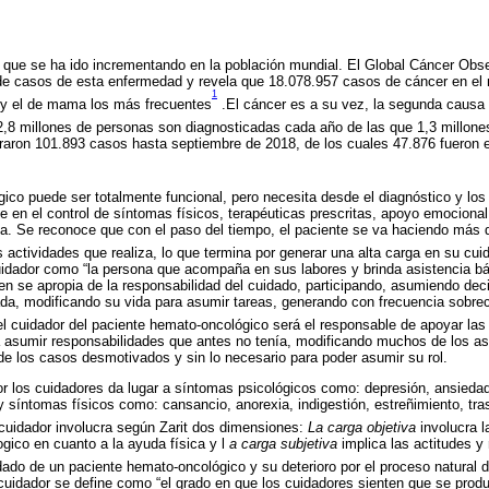
a que se ha ido incrementando en la población mundial. El Global Cáncer Obs
de casos de esta enfermedad y revela que 18.078.957 casos de cáncer en el
1
 y el de mama los más frecuentes
.El cáncer es a su vez, la segunda causa 
,8 millones de personas son diagnosticadas cada año de las que 1,3 millon
raron 101.893 casos hasta septiembre de 2018, de los cuales 47.876 fueron
ico puede ser totalmente funcional, pero necesita desde el diagnóstico y los 
e en el control de síntomas físicos, terapéuticas prescritas, apoyo emocional,
da. Se reconoce que con el paso del tiempo, el paciente se va haciendo más
 actividades que realiza, lo que termina por generar una alta carga en su cui
uidador como “la persona que acompaña en sus labores y brinda asistencia 
en se apropia de la responsabilidad del cuidado, participando, asumiendo de
ada, modificando su vida para asumir tareas, generando con frecuencia sobre
el cuidador del paciente hemato-oncológico será el responsable de apoyar las
á asumir responsabilidades que antes no tenía, modificando muchos de los as
de los casos desmotivados y sin lo necesario para poder asumir su rol.
r los cuidadores da lugar a síntomas psicológicos como: depresión, ansieda
síntomas físicos como: cansancio, anorexia, indigestión, estreñimiento, tras
 cuidador involucra según Zarit dos dimensiones:
La carga objetiva
involucra 
gico en cuanto a la ayuda física y l
a carga subjetiva
implica las actitudes y
idado de un paciente hemato-oncológico y su deterioro por el proceso natural 
 cuidador se define como “el grado en que los cuidadores sienten que se produ