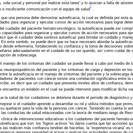
 vida social y personal por realizar esta tarea” y lo asocian a falta de asisten
7
o e insuficiente comunicación con el equipo de salud
.
ue una persona debe demostrar autoeficacia, la cual es definida por esta aut
dades para organizar y ejecutar cursos de acción necesarios para lograr dete
el cuidador del paciente hemato-oncológico, la autoeficacia puede ser compr
s capacidades para organizar y ejecutar cursos de acción necesarios para ejer
decir que el cuidador debe sentirse autoeficaz para brindar un cuidado y manej
. En este sentido, se puede decir que se hace necesario abordar la autoeficaci
o desde enfermería, fortaleciendo su confianza y la toma de decisiones sobr
mpeñarse adecuadamente en el cuidado de su ser querido, así como cuidar de
epción de sobrecarga.
el manejo de los síntomas del cuidador se puede llevar a cabo por medio de 
s neuropsiquiátricos del paciente y los síntomas de carga y depresión en los
ntre la autoeficacia en el manejo de síntomas del paciente y la sobrecarga 
adores de pacientes con cáncer existe una correlación significativa entre la 
ercibe, es decir que un cuidador que presenta niveles altos de confianza, de
e encuentra un eslabón en el cual se puede intervenir para modificar dicha var
e la salud de los cuidadores se deteriora durante el período de diagnóstico y
ejorar si el cuidador aprende a desarrollar su rol y utiliza métodos que prom
su quehacer para la vida de la persona con cáncer. Teniendo en cuenta lo ant
y las conductas de salud relacionadas con la teoría de mediano rango de Res
a clínica de intervenciones educativas a los cuidadores del paciente hemato-
autoeficacia que son: los
“logros activos
“es darse cuenta que las acciones qu
s las realicen más confianza tendrán de hacerlas, la “experiencia vicaria” es 
eriencia generara seguridad al actuar y realizar las actividades propias de cu