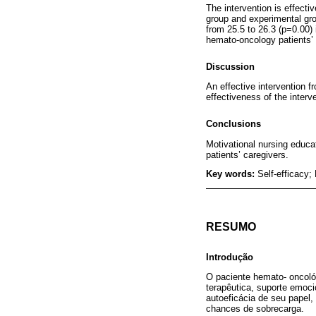
The intervention is effecti
group and experimental grou
from 25.5 to 26.3 (p=0.00) 
hemato-oncology patients’ c
Discussion
An effective intervention f
effectiveness of the interve
Conclusions
Motivational nursing educat
patients’ caregivers.
Key words:
Self-efficacy;
RESUMO
Introdução
O paciente hemato- oncológ
terapêutica, suporte emoci
autoeficácia de seu papel,
chances de sobrecarga.