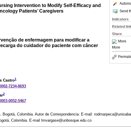
Automat
ursing Intervention to Modify Self-Efficacy and
cology Patients’ Caregivers
Send th
Indicators
Related lin
Share
ervenção de enfermagem para modificar a
More
brecarga do cuidador do paciente com câncer
More
Permali
1
s Castro
-0002-7234-8693
2
ar
-0003-0052-5467
a. Bogotá, Colombia. Autor de Correspondencia: E-mail: rodmarpeca@unisab
Bogotá, Colombia. E-mail lmvargase@unbosque.edu.co