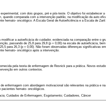
 experimental, com dois grupos, pré e pós-teste. O objetivo foi estabelecer a
, quando comparada com a intervenção padrão, na modificação da auto efic
nte hemato- oncológico. A Escala Geral de Autoeficiência e a Escala de Zarit 
a modificar a autoeficácia do cuidador, evidenciada na comparação entre o gr
enção, passando de 25,8 para 29,8 (p = 0,00) na escala de autoeficácia, be
5,5 para 26,3 (p = 0,00). Não foram observadas diferenças significativas em
nte hemato- oncológico após a intervenção.
fornecida pela teoria de enfermagem de Resnick para a prática. Novos estud
ntervenção em outros contextos.
 de enfermagem com abordagem motivacional são relevantes na prática e na 
e pacientes hemato- oncológicos.
ácia; Cuidados de Enfermagem; Esgotamento; Cuidadores, Câncer