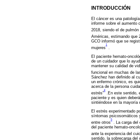
INTRODUCCIÓN
El cáncer es una patologí
informe sobre el aumento 
2018, siendo el de pulmón
Américas, estimando que 2
GCO informó que se regist
1
mujeres
.
El paciente hemato-oncológ
de un cuidador que lo ayud
mantener su calidad de vi
funcional en muchas de las
Sánchez han definido al c
un enfermo crónico, es qui
acerca de la persona cuid
4
estrés”
.En este sentido, 
paciente y es quien deber
sintiéndose en la mayoría 
El estrés experimentado po
síntomas psicosomáticos y 
5
entre otros
. La carga del
del paciente hemato-oncolo
ante la experiencia del cu
sentido, la sobrecarga del