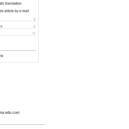
ic translation
is article by e-mail
ks
nk
ana.edu.com