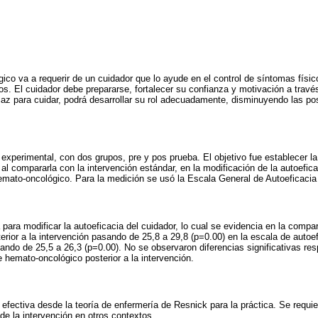
ico va a requerir de un cuidador que lo ayude en el control de síntomas físico
os. El cuidador debe prepararse, fortalecer su confianza y motivación a través
icaz para cuidar, podrá desarrollar su rol adecuadamente, disminuyendo las po
 experimental, con dos grupos, pre y pos prueba. El objetivo fue establecer la
al compararla con la intervención estándar, en la modificación de la autoefica
emato-oncológico. Para la medición se usó la Escala General de Autoeficacia 
 para modificar la autoeficacia del cuidador, lo cual se evidencia en la compa
erior a la intervención pasando de 25,8 a 29,8 (p=0.00) en la escala de autoef
ando de 25,5 a 26,3 (p=0.00). No se observaron diferencias significativas res
e hemato-oncológico posterior a la intervención.
 efectiva desde la teoría de enfermería de Resnick para la práctica. Se requ
de la intervención en otros contextos.