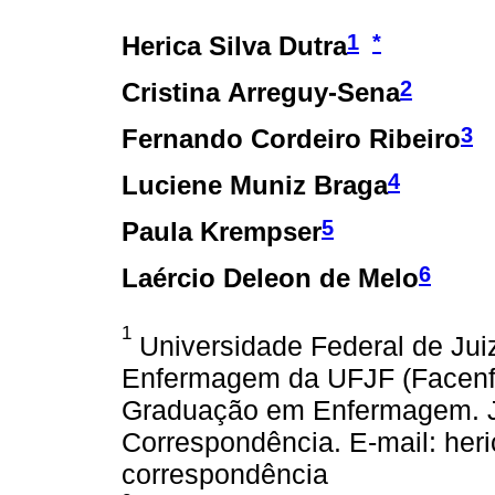
1
*
Herica Silva Dutra
2
Cristina Arreguy-Sena
3
Fernando Cordeiro Ribeiro
4
Luciene Muniz Braga
5
Paula Krempser
6
Laércio Deleon de Melo
1
Universidade Federal de Jui
Enfermagem da UFJF (Facenf
Graduação em Enfermagem. Jui
Correspondência. E-mail: heri
correspondência