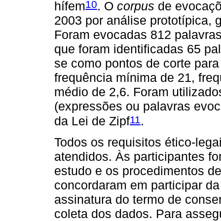
10
hífem
. O
corpus
de evocaçõ
2003 por análise prototípica,
Foram evocadas 812 palavras
que foram identificadas 65 pa
se como pontos de corte para 
frequência mínima de 21, freq
médio de 2,6. Foram utilizad
(expressões ou palavras evocad
11
da Lei de Zipf
.
Todos os requisitos ético-le
atendidos. Às participantes f
estudo e os procedimentos de
concordaram em participar da i
assinatura do termo de consen
coleta dos dados. Para assegu