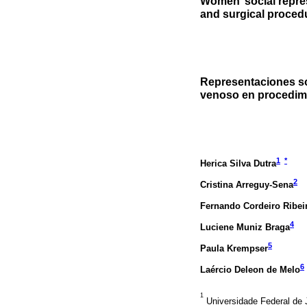
Women’ social repres
and surgical proced
Representaciones so
venoso en procedimi
1
*
Herica Silva Dutra
2
Cristina Arreguy-Sena
Fernando Cordeiro Ribei
4
Luciene Muniz Braga
5
Paula Krempser
6
Laércio Deleon de Melo
1
Universidade Federal de