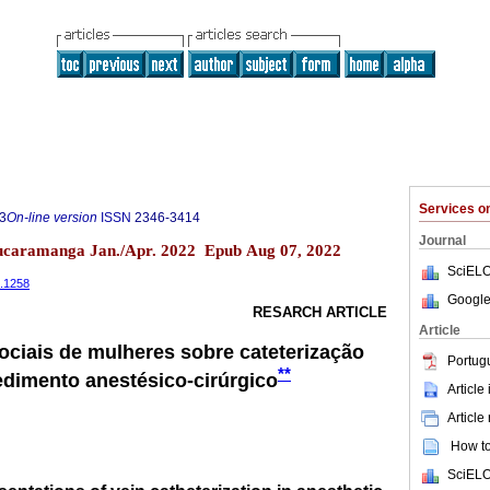
Services 
3
On-line version
ISSN
2346-3414
Journal
Bucaramanga Jan./Apr. 2022 Epub Aug 07, 2022
SciELO
e.1258
Google
RESARCH ARTICLE
Article
ciais de mulheres sobre cateterização
Portug
**
dimento anestésico-cirúrgico
Article
Article
How to 
SciELO