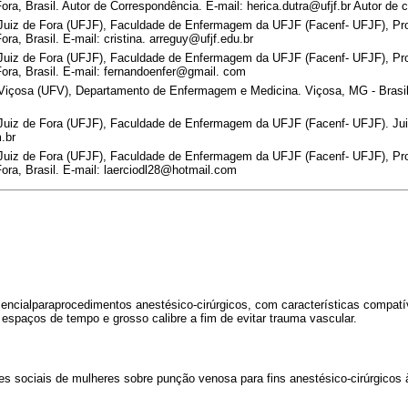
a, Brasil. Autor de Correspondência. E-mail: herica.dutra@ufjf.br Autor de 
 Juiz de Fora (UFJF), Faculdade de Enfermagem da UFJF (Facenf- UFJF), P
a, Brasil. E-mail: cristina. arreguy@ufjf.edu.br
 Juiz de Fora (UFJF), Faculdade de Enfermagem da UFJF (Facenf- UFJF), P
ra, Brasil. E-mail: fernandoenfer@gmail. com
Viçosa (UFV), Departamento de Enfermagem e Medicina. Viçosa, MG - Brasil
Juiz de Fora (UFJF), Faculdade de Enfermagem da UFJF (Facenf- UFJF). Juiz
.br
 Juiz de Fora (UFJF), Faculdade de Enfermagem da UFJF (Facenf- UFJF), P
ra, Brasil. E-mail: laerciodl28@hotmail.com
ncialparaprocedimentos anestésico-cirúrgicos, com características compatív
espaços de tempo e grosso calibre a fim de evitar trauma vascular.
ões sociais de mulheres sobre punção venosa para fins anestésico-cirúrgicos 