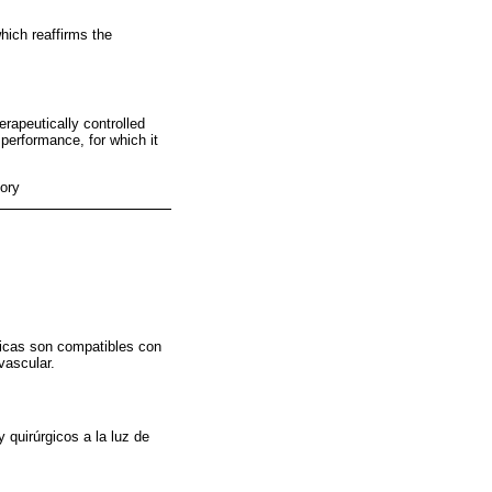
hich reaffirms the
rapeutically controlled
 performance, for which it
eory
ticas son compatibles con
vascular.
 quirúrgicos a la luz de