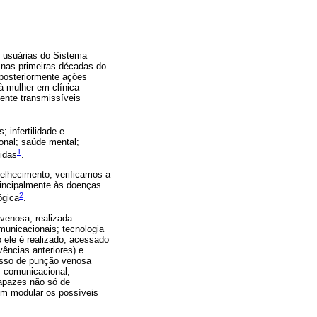
s usuárias do Sistema
, nas primeiras décadas do
 posteriormente ações
à mulher em clínica
mente transmissíveis
 infertilidade e
onal; saúde mental;
1
idas
.
elhecimento, verificamos a
rincipalmente às doenças
2
ógica
.
venosa, realizada
omunicacionais; tecnologia
ele é realizado, acessado
vências anteriores) e
esso de punção venosa
, comunicacional,
capazes não só de
bém modular os possíveis