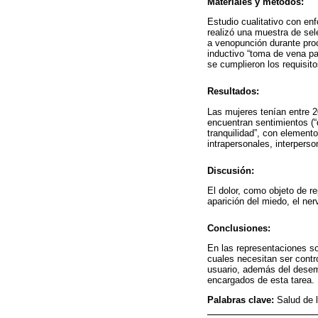
Materiales y métodos:
Estudio cualitativo con enf
realizó una muestra de se
a venopunción durante proce
inductivo “toma de vena pa
se cumplieron los requisito
Resultados:
Las mujeres tenían entre 2
encuentran sentimientos (“d
tranquilidad”, con element
intrapersonales, interpers
Discusión:
El dolor, como objeto de re
aparición del miedo, el ner
Conclusiones:
En las representaciones soc
cuales necesitan ser contr
usuario, además del desem
encargados de esta tarea.
Palabras clave:
Salud de 