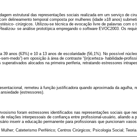
rdagem estrutural das representações sociais realizada em um serviço de ciru
 com delineamento temporal composta por mulheres (idade ≥18 anos) submet
tésico- cirúrgicos. Utilizou-se técnica de evocação livre de palavras com o t
. Realizou- se análise prototípica empregando o
software
EVOC2003. Os requisi
a 39 anos (63%) e 10 a 13 anos de escolaridade (56,1%). No possível núcleo
sem-medo”) em oposição à área de contraste “(in)certeza- habilidade-profission
superativados alocados na primeira periferia, retratando estressores intrapes
resentacional, remeteu à função justificadora quando aproximada da agulha, 
ansiedade (estressores).
rvosismo foram estressores identificados nas representações sociais que ne
de relações interpessoais de confiança entre profissional-usuário, aliando a
rio inserir a educação permanente para profissionais que puncionam vasos
Mulher; Cateterismo Periférico; Centros Cirúrgicos; Psicologia Social; Teor