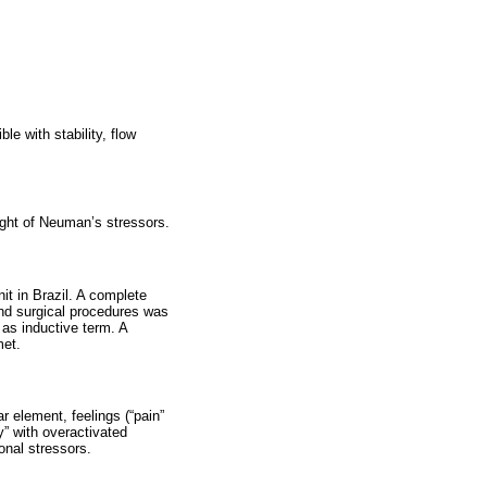
le with stability, flow
light of Neuman’s stressors.
it in Brazil. A complete
nd surgical procedures was
 as inductive term. A
met.
 element, feelings (“pain”
y” with overactivated
onal stressors.