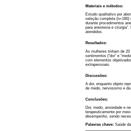
Materiais e métodos:
Estudo qualitativo por abo
seleção completa (n=180)
durante procedimentos anes
para anestesia e cirurgia”
atendidos.
Resultados:
As mulheres tinham de 20 
sentimentos (“dor” e “medo-
com elementos objetivados 
extrapessoais.
Discussões:
A dor, enquanto objeto rep
de medo, nervosismo e da 
Conclusões:
Dor, medo, ansiedade e ne
terapeuticamente por meio 
desempenho, sendo necessá
Palavras chave:
Saúde da 