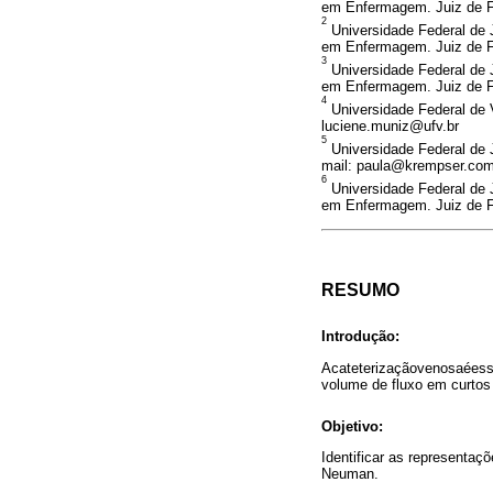
em Enfermagem. Juiz de For
2
Universidade Federal de
em Enfermagem. Juiz de For
3
Universidade Federal de
em Enfermagem. Juiz de Fo
4
Universidade Federal de 
luciene.muniz@ufv.br
5
Universidade Federal de 
mail: paula@krempser.com
6
Universidade Federal de
em Enfermagem. Juiz de Fo
RESUMO
Introdução:
Acateterizaçãovenosaéesse
volume de fluxo em curtos 
Objetivo:
Identificar as representaç
Neuman.