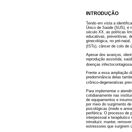
INTRODUÇÃO
Tendo em vista a identific
Único de Saúde (SUS), é ne
século XX, as políticas li
educativas, preventivas, d
ginecológica, no pré-natal
(ISTs), câncer de colo de
Apesar dos avanços, identi
reprodução assistida; saú
doenças infectocontagiosa
Frente a essa ampliação d
predominância delas també
crônico-degenerativas prev
Para implementar o atendi
cotidianamente nas institu
de equipamentos e insumos
por meio do surgimento de 
psicológicas (medo e ans
periférica. O processo de
interpessoal e terapêutico
introduzir, manter, remov
estressores que surgirem d