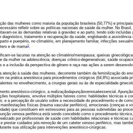
ação das mulheres como maioria da população brasileira (50,77%) e principai
cessário refletir sobre as políticas nacionais de saúde da mulher. No Brasil
mitavam-se às demandas relativas à gravidez e ao parto, tendo sido incluídas
e diagnóstico, tratamento e recuperação da saúde, englobando a assistência 
, parto e puerpério, no climatério, em planejamento familiar, infecções sexual
1
 útero e de mama
.
ficam-se lacunas na atenção ao climatério/menopausa; queixas ginecológicas;
de da mulher na adolescência; doenças crônico-degenerativas; saúde ocupaci
s e a inclusão da perspectiva de gênero e raça nas ações a serem desenvolv
a atenção à saúde das mulheres, decorrente também da feminilização do env
m na prática anestésica para procedimentos cirúrgicos (64,8%) associada p
alentes no envelhecimento, a cirurgias gerais ou às de especialidade ginecol
mento anestésico-cirúrgico, a realizaçãodapunçãovenosaéessencial. Apunção
ições hospitalares, envolve múltiplos fatores como: habilidades técnicas e c
; e a percepção do usuário sobre a necessidade do procedimento e de como 
manifestações físicas (trauma vascular periférico), emocionais (crenças e vi
iedade) que constituem em estressores para as pessoas submetidas ao proc
 punção venosa periférica está sendo concebido como o procedimento técnico
 realizado por profissionais de saúde com habilidades relacionais e técnicas 
er e prestar cuidados pós-remoção de um cateter venoso periférico, mas tam
urante sua utilização para intervenções anestésico-cirúrgicas.