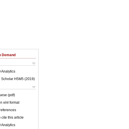
on Demand
 Analytics
 Scholar H5M5 (
2019
)
uese (pdf)
 in xml format
 references
cite this article
 Analytics