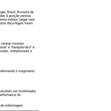
rgia, Brasil. Amostra de
idas à punção venosa
ermo indutor “pegar veia
tos ético-legais foram
 central constam
al” e “tranquila-fácil” e
soais, interpessoais e
reafirmando o surgimento
cessitam ser monitorados
 performance do
.
ia de enfermagem