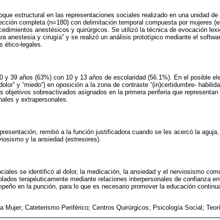
oque estructural en las representaciones sociales realizado en una unidad de 
lección completa (n=180) con delimitación temporal compuesta por mujeres (
dimientos anestésicos y quirúrgicos. Se utilizó la técnica de evocación lexic
ra anestesia y cirugía” y se realizó un análisis prototípico mediante el sof
s ético-legales.
0 y 39 años (63%) con 10 y 13 años de escolaridad (56.1%). En el posible el
olor” y “miedo”) en oposición a la zona de contraste “(in)certidumbre- habilida
os objetivos sobreactivados asignados en la primera periferia que representan
onales y extrapersonales.
presentación, remitió a la función justificadora cuando se les acercó la aguja,
viosismo y la ansiedad (estresores).
iales se identificó al dolor, la medicación, la ansiedad y el nerviosismo com
olados terapéuticamente mediante relaciones interpersonales de confianza entr
peño en la punción, para lo que es necesario promover la educación continua
la Mujer; Cateterismo Periférico; Centros Quirúrgicos; Psicología Social; Teo