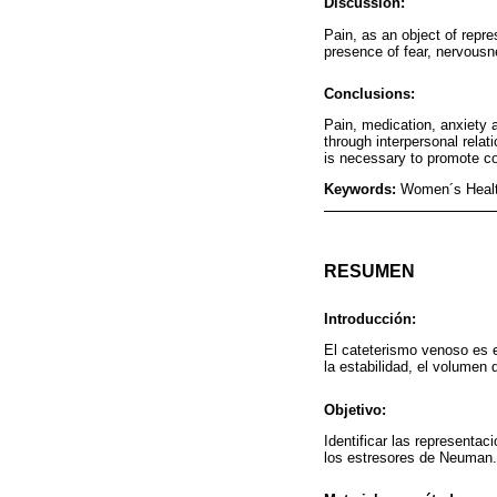
Discussion:
Pain, as an object of repre
presence of fear, nervousn
Conclusions:
Pain, medication, anxiety a
through interpersonal relat
is necessary to promote c
Keywords:
Women´s Health
RESUMEN
Introducción:
El cateterismo venoso es e
la estabilidad, el volumen 
Objetivo:
Identificar las representa
los estresores de Neuman.