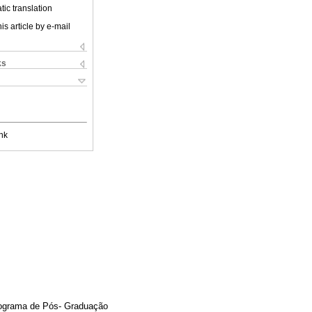
ic translation
is article by e-mail
ks
nk
rograma de Pós- Graduação