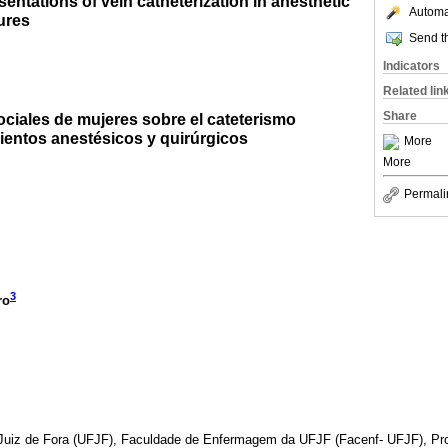
entations of vein catheterization in anesthetic
Automat
ures
Send th
Indicators
Related lin
Share
ciales de mujeres sobre el cateterismo
entos anestésicos y quirúrgicos
More
More
Permali
3
ro
 Juiz de Fora (UFJF), Faculdade de Enfermagem da UFJF (Facenf- UFJF), P