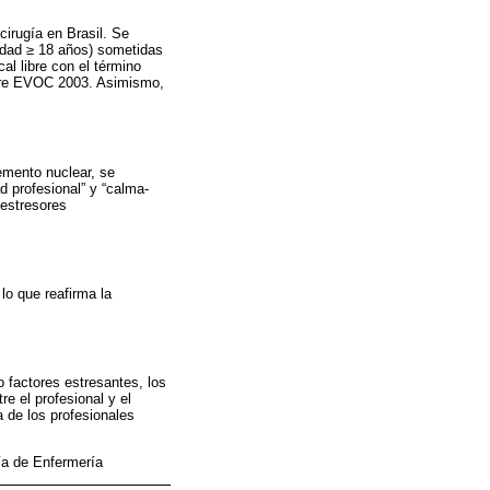
cirugía en Brasil. Se
edad ≥ 18 años) sometidas
al libre con el término
tware EVOC 2003. Asimismo,
emento nuclear, se
d profesional” y “calma-
 estresores
 lo que reafirma la
o factores estresantes, los
e el profesional y el
 de los profesionales
ría de Enfermería