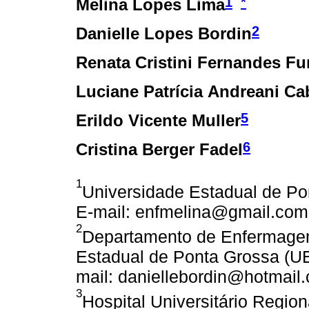
1
*
Melina Lopes Lima
2
Danielle Lopes Bordin
Renata Cristini Fernandes F
Luciane Patrícia Andreani Ca
5
Erildo Vicente Muller
6
Cristina Berger Fadel
1
Universidade Estadual de Po
E-mail: enfmelina@gmail.com
2
Departamento de Enfermagem
Estadual de Ponta Grossa (UE
mail: daniellebordin@hotmail
3
Hospital Universitário Regio