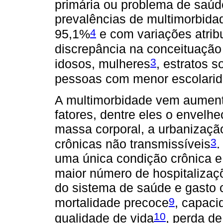
primária ou problema de saúd
prevalências de multimorbida
4
95,1%
e com variações atribu
discrepância na conceituaçã
3
idosos, mulheres
, estratos 
pessoas com menor escolari
A multimorbidade vem aument
fatores, dentre eles o envelh
massa corporal, a urbanizaçã
3
crônicas não transmissíveis
.
uma única condição crônica e
maior número de hospitalizaç
do sistema de saúde e gasto
9
mortalidade precoce
, capaci
10
qualidade de vida
, perda de