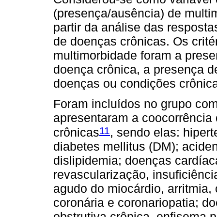
(presença/ausência) de multim
partir da análise das respost
de doenças crônicas. Os crité
multimorbidade foram a pre
doença crônica, a presença 
doenças ou condições crônica
Foram incluídos no grupo com
apresentaram a coocorrência
11
crônicas
, sendo elas: hipert
diabetes mellitus (DM); aciden
dislipidemia; doenças cardíac
revascularização, insuficiênci
agudo do miocárdio, arritmia, 
coronária e coronariopatia; 
obstrutiva crônica, enfisema 