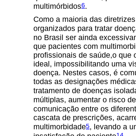
6
multimórbidos
.
Como a maioria das diretrize
organizados para tratar doenç
no Brasil ser ainda excessiv
que pacientes com multimorbi
profissionais de saúde,o que
ideal, impossibilitando uma v
doença. Nestes casos, é com
todas as designações médica
tratamento de doenças isolad
múltiplas, aumentar o risco de
comunicação entre os diferent
cascata de prescrições, acarr
5
multimorbidade
, levando a 
14
insatisfação do paciente
.