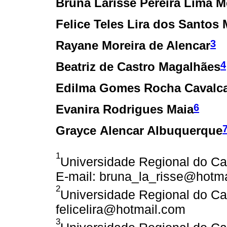
Bruna Larisse Pereira Lima M
Felice Teles Lira dos Santos 
3
Rayane Moreira de Alencar
4
Beatriz de Castro Magalhães
Edilma Gomes Rocha Cavalc
6
Evanira Rodrigues Maia
Grayce Alencar Albuquerque
1
Universidade Regional do Cari
E-mail: bruna_la_risse@hotm
2
Universidade Regional do Car
felicelira@hotmail.com
3