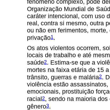
fenômeno complexo, pode deix
Organização Mundial de Saúd
caráter intencional, com uso 
real, contra si mesmo, outra 
ou não em ferimentos, morte,
1
privação
.
Os atos violentos ocorrem, so
locais de trabalho e até mesm
2
saúde
. Estima-se que a viol
mortes na faixa etária de 15 
2
trânsito, guerras e malária
. 
violência estão assassinatos,
emocionais, prostituição força
2
racial
, sendo na maioria dos
3
gênero
.