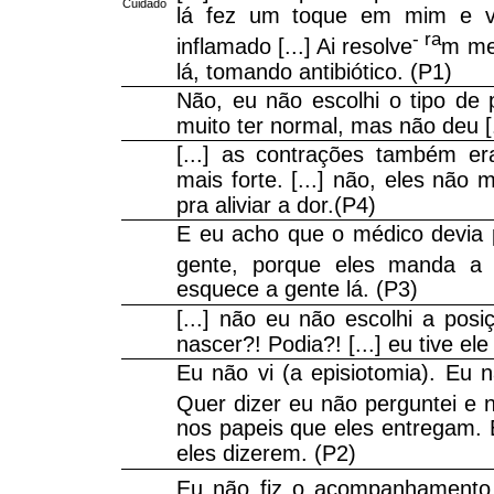
Cuidado
lá fez um toque em mim e v
- ra
inflamado [...] Ai resolve
m me 
lá, tomando antibiótico. (P1)
Não, eu não escolhi o tipo de p
muito ter normal, mas não deu [.
[...] as contrações também er
mais forte. [...] não, eles nã
pra aliviar a dor.(P4)
E eu acho que o médico devia 
gente, porque eles manda a g
esquece a gente lá. (P3)
[...] não eu não escolhi a pos
nascer?! Podia?! [...] eu tive e
Eu não vi (a episiotomia). Eu 
Quer dizer eu não perguntei e
nos papeis que eles entregam. 
eles dizerem. (P2)
Eu não fiz o acompanhamento