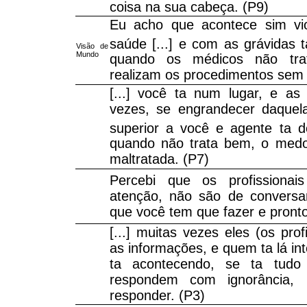
coisa na sua cabeça. (P9)
Eu acho que acontece sim vio
saúde [...] e com as grávidas 
Visão de
Mundo
quando os médicos não tra
realizam os procedimentos sem a
[...] você ta num lugar, e a
vezes, se engrandecer daquela
superior a você e agente ta 
quando não trata bem, o med
maltratada. (P7)
Percebi que os profissiona
atenção, não são de conversa
que você tem que fazer e pronto,
[...] muitas vezes eles (os pro
as informações, e quem ta lá in
ta acontecendo, se ta tud
respondem com ignorância, 
responder. (P3)