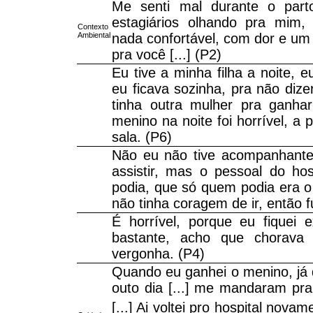
Me senti mal durante o part
estagiários olhando pra mim,
Contexto
Ambiental
nada confortável, com dor e um
pra você [...] (P2)
Eu tive a minha filha a noite, e
eu ficava sozinha, pra não diz
tinha outra mulher pra ganhar
menino na noite foi horrível, a 
sala. (P6)
Não eu não tive acompanhante,
assistir, mas o pessoal do hos
podia, que só quem podia era o
não tinha coragem de ir, então 
É horrível, porque eu fiquei e
bastante, acho que chorava
vergonha. (P4)
Quando eu ganhei o menino, já
outo dia [...] me mandaram pr
[...] Ai voltei pro hospital novam