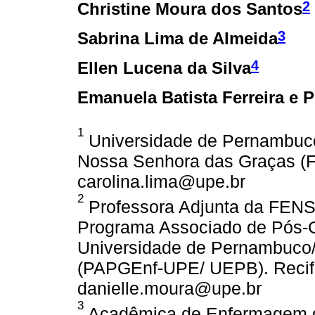
2
Christine Moura dos Santos
3
Sabrina Lima de Almeida
4
Ellen Lucena da Silva
Emanuela Batista Ferreira e P
1
Universidade de Pernambuc
Nossa Senhora das Graças (FE
carolina.lima@upe.br
2
Professora Adjunta da FEN
Programa Associado de Pós
Universidade de Pernambuco/
(PAPGEnf-UPE/ UEPB). Recife,
danielle.moura@upe.br
3
Acadêmica de Enfermagem d