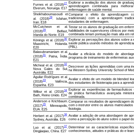
Explorar a avaliação dos alunos de gradu
27
Furnes et al. (2018)
.
aprendizagem combinada para melhora
Elverum, Noruega. E17
enfermagem de saúde mental.
Sheikhaboumasoudi et
Comparar o efeito da aprendizagem c
28
tradicionais) com a aprendizagem tradi
al. (2018)
. Isfahan,
estudantes de enfermagem.
Iran. E18
McCutcheon et al.
Testar se os alunos de graduação em enfer
29
habilidades de supervisores clínicos por m
(2018)
. Belfast,
combinada teriam pontuação mais alta em rel
Irlanda do Norte. E19
30
Explorar as percepções dos alunos sobre a e
Könings et al. (2018)
.
saúde pública usando métodos de aprendiz
Maastricht, Holanda.
(PBL).
E20
Balasubramaniam et al.
Avaliar a eficácia do modelo de abord
31
(2018)
. Patna, Índia.
programa de treinamento de enfermeiras auxil
E21
32
Micheal et al. (2018)
.
Descrever as lições aprendidas com uma in
Nova Gales do Sul,
na Western Sydney University School of Med
Austrália. E22
Aguilar-Rodrígues et al.
Avaliar o efeito de um modelo de blended lea
33
(2018)
. Valência,
dos estudantes de fisioterapia para a aprendi
Espanha. E23
Explorar as experiências de farmacêuticos
34
Wilbur et al. (2018)
.
de prática farmacêutica avançada minis
Bath, Reino Unido. E24
combinada.
Anderson e Krichbaum.
Comparar os resultados de aprendizagem dos
35
com o instrutor entre os alunos matriculado
(2017)
. Minneapolis,
fisiologia.
EUA. E25
36
Avaliar a adoção de uma abordagem de apr
Herbert et al. (2017)
.
como a percepção do aluno sobre o papel do
Sydney, Austrália. E26
37
Determinar se as características específi
Luo et al. (2017)
.
conhecimentos, atitudes e práticas do e-lear
Dingjiaqiao, China. E27