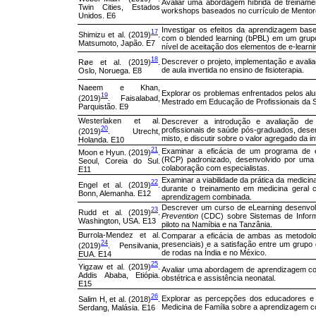
Avaliar uma abordagem híbrida de treinamen
Twin Cities, Estados
workshops baseados no currículo de Mentor
Unidos. E6
Investigar os efeitos da aprendizagem ba
17
Shimizu et al. (2019)
.
com o blended learning (bPBL) em um grupo
Matsumoto, Japão. E7
nível de aceitação dos elementos de e-learni
18
Descrever o projeto, implementação e aval
Røe et al. (2019)
.
de aula invertida no ensino de fisioterapia.
Oslo, Noruega. E8
Naeem e Khan,
Explorar os problemas enfrentados pelos alu
19
(2019)
. Faisalabad,
Mestrado em Educação de Profissionais da 
Parquistão. E9
Westerlaken et al.
Descrever a introdução e avaliação d
20
profissionais de saúde pós-graduados, des
(2019)
. Utrecht,
misto, e discutir sobre o valor agregado da in
Holanda. E10
21
Examinar a eficácia de um programa de e
Moon e Hyun. (2019)
.
(RCP) padronizado, desenvolvido por uma 
Seoul, Coreia do Sul.
colaboração com especialistas.
E11
Examinar a viabilidade da prática da medici
22
Engel et al. (2019)
.
durante o treinamento em medicina geral 
Bonn, Alemanha. E12
aprendizagem combinada.
Descrever um curso de eLearning desenvol
23
Rudd et al. (2019)
.
Prevention
(CDC) sobre Sistemas de Inform
Washington, USA. E13
piloto na Namíbia e na Tanzânia.
Burrola-Mendez et al.
Comparar a eficácia de ambas as metodolo
24
presenciais) e a satisfação entre um grupo
(2019)
. Pensilvania,
de rodas na Índia e no México.
EUA. E14
25
Yigzaw et al. (2019)
.
Avaliar uma abordagem de aprendizagem co
Addis Ababa, Etiópia.
obstétrica e assistência neonatal.
E15
26
Explorar as percepções dos educadores 
Salim H, et al. (2018)
.
Medicina de Família sobre a aprendizagem 
Serdang, Malásia. E16