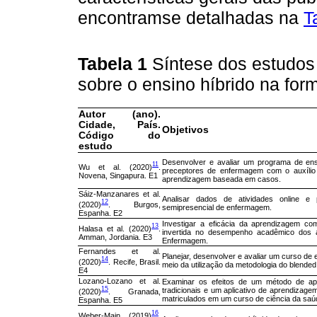
encontramse detalhadas na
T
Tabela 1
Síntese dos estudos 
sobre o ensino híbrido na fo
Autor (ano).
Cidade, País.
Objetivos
Código do
estudo
Desenvolver e avaliar um programa de ensi
11
Wu et al. (2020)
.
preceptores de enfermagem com o auxílio
Novena, Singapura. E1
aprendizagem baseada em casos.
Sáiz-Manzanares et al.
Analisar dados de atividades online 
12
(2020)
. Burgos,
semipresencial de enfermagem.
Espanha. E2
Investigar a eficácia da aprendizagem c
13
Halasa et al. (2020)
.
invertida no desempenho acadêmico dos
Amman, Jordania. E3
Enfermagem.
Fernandes et al.
Planejar, desenvolver e avaliar um curso de
14
(2020)
. Recife, Brasil.
meio da utilização da metodologia do blended 
E4
Lozano-Lozano et al.
Examinar os efeitos de um método de ap
15
tradicionais e um aplicativo de aprendizag
(2020)
. Granada,
matriculados em um curso de ciência da saú
Espanha. E5
16
Weber-Main (2019)
.