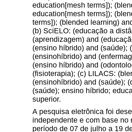
education[mesh terms]); (blen
education[mesh terms]); (blen
terms]); (blended learning) an
(b) SciELO: (educação a distâ
(aprendizagem) and (educação 
(ensino híbrido) and (saúde); 
(ensinohíbrido) and (enfermag
(ensino híbrido) and (odontolo
(fisioterapia); (c) LILACS: (bl
(ensinohíbrido) and (saúde); 
(saúde); ensino híbrido; edu
superior.
A pesquisa eletrônica foi des
independente e com base no 
período de 07 de julho a 19 d