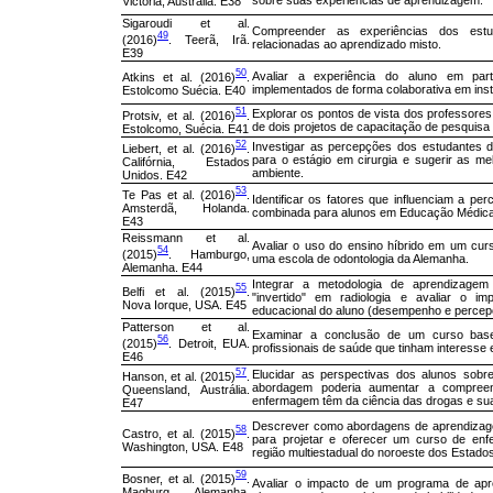
sobre suas experiências de aprendizagem.
Victoria, Austrália. E38
Sigaroudi et al.
Compreender as experiências dos est
49
(2016)
. Teerã, Irã.
relacionadas ao aprendizado misto.
E39
50
Avaliar a experiência do aluno em pa
Atkins et al. (2016)
.
implementados de forma colaborativa em insti
Estolcomo Suécia. E40
51
Explorar os pontos de vista dos professores
Protsiv, et al. (2016)
.
de dois projetos de capacitação de pesquisa 
Estolcomo, Suécia. E41
52
Investigar as percepções dos estudantes d
Liebert, et al. (2016)
.
para o estágio em cirurgia e sugerir as me
Califórnia, Estados
ambiente.
Unidos. E42
53
Te Pas et al. (2016)
.
Identificar os fatores que influenciam a pe
Amsterdã, Holanda.
combinada para alunos em Educação Médica
E43
Reissmann et al.
Avaliar o uso do ensino híbrido em um curs
54
(2015)
. Hamburgo,
uma escola de odontologia da Alemanha.
Alemanha. E44
Integrar a metodologia de aprendizagem
55
Belfi et al. (2015)
.
"invertido" em radiologia e avaliar o 
Nova Iorque, USA. E45
educacional do aluno (desempenho e percep
Patterson et al.
Examinar a conclusão de um curso bas
56
(2015)
. Detroit, EUA.
profissionais de saúde que tinham interesse 
E46
57
Elucidar as perspectivas dos alunos sobre
Hanson, et al. (2015)
.
abordagem poderia aumentar a compre
Queensland, Austrália.
enfermagem têm da ciência das drogas e sua 
E47
Descrever como abordagens de aprendizage
58
Castro, et al. (2015)
.
para projetar e oferecer um curso de e
Washington, USA. E48
região multiestadual do noroeste dos Estado
59
Bosner, et al. (2015)
.
Avaliar o impacto de um programa de ap
Magburg, Alemanha.