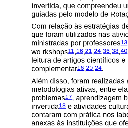
Invertida, que compreendeu u
guiadas pelo modelo de Rota
Com relação às estratégias de
que foram utilizados nas ativ
13
ministradas por professores
11
16
21
24
36
38
40
wo rkshops
,
,
,
,
,
,
leitura de artigos científicos e
16
20
24
complementar
,
,
.
Além disso, foram realizadas
metodologias ativas, entre e
17
problemas
, aprendizagem b
18
invertida
e atividades cultur
contaram com prática nos labo
anexas às instituições que of