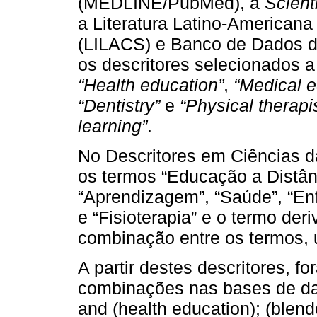
(MEDLINE/PubMed), a
Scient
a Literatura Latino-American
(LILACS) e Banco de Dados d
os descritores selecionados 
“Health education”
,
“Medical e
“Dentistry”
e
“Physical therapi
learning”
.
No Descritores em Ciências 
os termos “Educação a Distân
“Aprendizagem”, “Saúde”, “En
e “Fisioterapia” e o termo deri
combinação entre os termos, 
A partir destes descritores, f
combinações nas bases de dad
and (health education); (blen