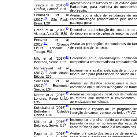
Apresentar os resultados de um estudo quase
38
Tirmizi et al. (2017)
.
Badakshan, para melhoria do conhecimen
Ontário, Canadá. E28
depressão.
Fermozelli et al.
Avaliar, sob a ótica de estudantes de m
39
contextualização proporcionada pela asso
(2017)
. São Paulo,
patologia geral.
Brasil. E29
40
Determinar a contribuição dos recursos de
Green et al. (2017)
.
do aluno em uma disciplina de anatomia com
Victoria, Austrália. E30
Extavour et al.
41
Avaliar as percepções de estudantes de far
(2017)
. Champs
de seminário de farmácia.
Fleurs, Trindade e
Tobago. E31
42
Determinar se a aprendizagem combinada
Milic et al. (2017)
.
competência em bioestatística em saúde públ
Belgrado, Sérvia. E32
Manyazewal et al.
Implementar e avaliar a eficácia de um curs
43
(2017)
. Addis Ababa,
tuberculose para profissionais de saúde da Et
Etiópia. E33
Sonesson et al.
Analisar os desafios educacionais e inve
44
(2017)
. Estolcomo,
combinada em cuidados avançados de trauma c
Suécia. E34
45
Avaliar as percepções de alunos de medicin
Morton et al. (2016)
.
os fatores que otimizam o envolviment
Londres, Reino Unido.
aprendizagem combinada.
E35
46
Keleekai et al. (2016)
.
Determinar o impacto de um programa ins
Bethlehem, Estados
inserção de cateter venoso periférico (PIVC)
Unidos. E36
Implementar o ensino híbrido ao ensino tradi
47
Milic et al. (2016)
.
baseado na internet no ensino das estatíst
Belgrado, Sérvia. E37
características dos alunos e o resultado das 
48
Avaliar o impacto dos recursos de aprend
Page et al. (2016)
.