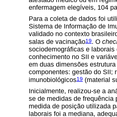
enfermagem elegíveis, 104 pa
Para a coleta de dados foi uti
Sistema de Informação de Imu
validado no contexto brasileiro
19
salas de vacinação
. O
check
sociodemográficas e laborais 
conhecimento no SII e variávei
em duas dimensões estrutura 
componentes: gestão do SII; 
19
imunobiológicos
(material s
Inicialmente, realizou-se a an
se de medidas de frequência p
medida de posição utilizada p
laborais foi a mediana, adequ