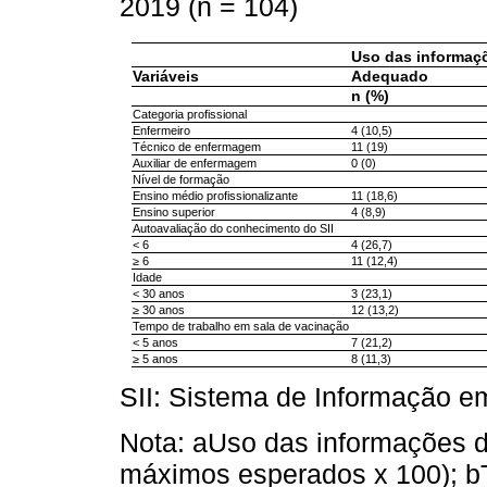
2019 (n = 104)
Uso das informaçõ
Variáveis
Adequado
n (%)
Categoria profissional
Enfermeiro
4 (10,5)
Técnico de enfermagem
11 (19)
Auxiliar de enfermagem
0 (0)
Nível de formação
Ensino médio profissionalizante
11 (18,6)
Ensino superior
4 (8,9)
Autoavaliação do conhecimento do SII
< 6
4 (26,7)
≥ 6
11 (12,4)
Idade
< 30 anos
3 (23,1)
≥ 30 anos
12 (13,2)
Tempo de trabalho em sala de vacinação
< 5 anos
7 (21,2)
≥ 5 anos
8 (11,3)
SII: Sistema de Informação e
Nota: aUso das informações d
máximos esperados x 100); b