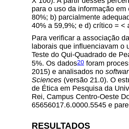
X 100). A partir desses percen
para o uso da informação em q
80%; b) parcialmente adequa
40% a 59,9%; e d) crítico = <
Para verificar a associação d
laborais que influenciavam o u
Teste do Qui-Quadrado de Pea
20
5%. Os dados
foram proce
2015) e analisados no
softwar
Sciences
(versão 21.0). O es
de Ética em Pesquisa da Univ
Rei, Campus Centro-Oeste D
65656017.6.0000.5545 e pare
RESULTADOS