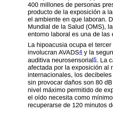
400 millones de personas pres
producto de la exposición a l
el ambiente en que laboran. 
Mundial de la Salud (OMS), la
entorno laboral es una de las
La hipoacusia ocupa el terce
4
involucran AVADS
y la segu
5
auditiva neurosensorial
. La 
afectada por la exposición al
internacionales, los decibele
sin provocar daños son 80 dB 
nivel máximo permitido de ex
el oído necesita como mínimo
recuperarse de 120 minutos d