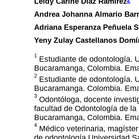
Leidy Carine Díaz Ramírez
Andrea Johanna Almario Barr
Adriana Esperanza Peñuela 
Yeny Zulay Castellanos Dom
1
Estudiante de odontología. 
Bucaramanga, Colombia. Ema
2
Estudiante de odontología. 
Bucaramanga. Colombia. Emai
3
Odontóloga, docente investig
facultad de Odontología de l
Bucaramanga, Colombia. Emai
4
Médico veterinaria, magíster
de odontología Universidad 