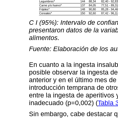
Legumbres*
144
88,34
82,40 - 92,83
Carne y/o huevo*
137
84,05
77,51 - 89,31
Frijoles*
148
90,80
85,28 - 94,46
Cereales*
150
92,60
87,42 - 96,11
C I (95%): Intervalo de confia
presentaron datos de la varia
alimentos.
Fuente: Elaboración de los au
En cuanto a la ingesta insalu
posible observar la ingesta d
anterior y en el último mes de
introducción temprana de otro
entre la ingesta de aperitivos 
inadecuado (p=0,002) (
Tabla 
Sin embargo, cabe destacar q