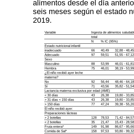
alimentos desde el día anteri
seis meses según el estado nu
2019.
Variable
Ingesta de alimentos saludab
total
N
% IC (95%)
Estado nutricional infantil
inadecuado
66
40,49
32,88 - 48,45
Adecuado
97
59,51
51,55 - 67,12
Sexo
Masculino
88
53,99
46,01 - 61,81
Hembra
75
46,01
38,19 - 53,99
¿El niño recibió ayer leche
materna?
No
92
56,44
48,46 - 64,18
Sí
71
43,56
35,82 - 51,54
Lactancia materna exclusiva por edad (AME)
< 30 días
43
26,38
19,80 - 33,85
> 31 días < 150 días
43
26,38
19,80 - 33,85
> 150 días
77
47,24
39,38 - 55,20
El niño recibió ayer:
Preparaciones lácteas
> 2 botellas
128
78,53
71,42 - 84,57
< 2 botellas
35
21,47
15,43 - 28,58
Fruta entera*
149
91,98
86,67 - 95,66
Comida de Sal*
158
97,53
93,80 - 99,32