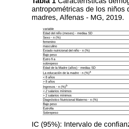
Tabla 1
Características demo
antropométricas de los niños 
madres, Alfenas - MG, 2019.
variable
Edad del niño (meses) - media± SD
Sexo - n (%)
femenino
masculino
Estado nutricional del niño - n (%)
Bajo peso
Eutro fi a
sobrepeso
Edad de la Madre (años) - media± SD
a
La educación de la madre - n (%)
< 8 años
> 8 años
b
Ingresos - n (%)
< 2
salarios mínimos
> 2 salarios mínimos
Diagnóstico Nutricional Materno - n (%)
Bajo peso
Eutrofia
Sobrepeso
IC (95%): Intervalo de confi