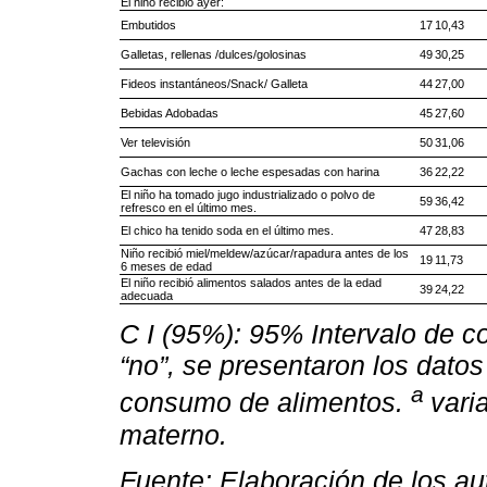
El niño recibió ayer:
Embutidos
17
10,43
Galletas, rellenas /dulces/golosinas
49
30,25
Fideos instantáneos/Snack/ Galleta
44
27,00
Bebidas Adobadas
45
27,60
Ver televisión
50
31,06
Gachas con leche o leche espesadas con harina
36
22,22
El niño ha tomado jugo industrializado o polvo de
59
36,42
refresco en el último mes.
El chico ha tenido soda en el último mes.
47
28,83
Niño recibió miel/meldew/azúcar/rapadura antes de los
19
11,73
6 meses de edad
El niño recibió alimentos salados antes de la edad
39
24,22
adecuada
C I (95%): 95% Intervalo de co
“no”, se presentaron los datos 
a
consumo de alimentos.
vari
materno.
Fuente: Elaboración de los au