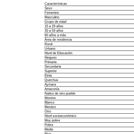
Características
Sexo
Femenino
Masculino
Grupo de edad
15 a 29 años
30 a 59 años
60 años a más
Área de residencia
Rural
Urbano
Nivel de Educación
Ninguno
Primaria
Secundaria
Superior
Etnia
Quechua
Aymara
Amazonía
Nativo de otro pueblo
Moreno
Blanco
Mestizo
Otro
Nivel socioeconómico
Muy pobre
Pobre
Medio
Rico