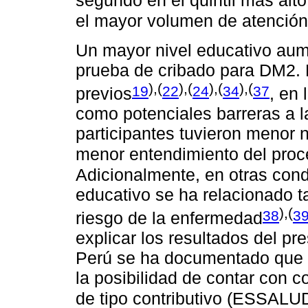
segundo en el quintil más alto
el mayor volumen de atenció
Un mayor nivel educativo aume
prueba de cribado para DM2. 
),(
),(
),(
),(
19
22
24
34
37
previos
, en 
como potenciales barreras a l
participantes tuvieron menor n
menor entendimiento del proc
Adicionalmente, en otras cond
educativo se ha relacionado 
),(
38
3
riesgo de la enfermedad
explicar los resultados del pre
Perú se ha documentado que 
la posibilidad de contar con 
de tipo contributivo (ESSALU