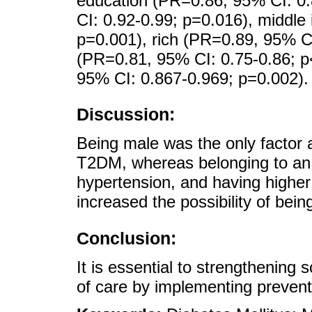
education (PR=0.86, 95% CI: 0.
CI: 0.92-0.99; p=0.016), middl
p=0.001), rich (PR=0.89, 95% CI
(PR=0.81, 95% CI: 0.75-0.86; p
95% CI: 0.867-0.969; p=0.002).
Discussion:
Being male was the only factor 
T2DM, whereas belonging to an o
hypertension, and having highe
increased the possibility of bei
Conclusion:
It is essential to strengthening 
of care by implementing preven