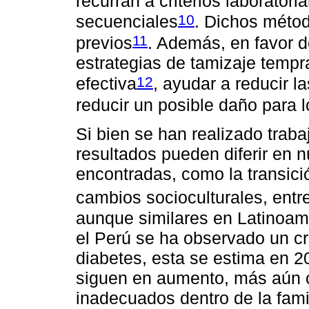
recurran a criterios laboratoria
10
secuenciales
. Dichos méto
11
previos
. Además, en favor d
estrategias de tamizaje temp
12
efectiva
, ayudar a reducir l
reducir un posible daño para 
Si bien se han realizado trabaj
resultados pueden diferir en n
encontradas, como la transici
cambios socioculturales, entre
aunque similares en Latinoamé
el Perú se ha observado un cr
diabetes, esta se estima en 20
siguen en aumento, más aún c
inadecuados dentro de la fami