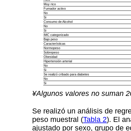
Muy rico
Fumador activo
No
Si
Consumo de Alcohol
No
Si
IMC categorizado
Bajo peso
Características
Normopeso
Sobrepeso
Obesidad
Hipertensión arterial
No
Si
Se realizó cribado para diabetes
No
Si
¥Algunos valores no suman 20
Se realizó un análisis de reg
peso muestral (
Tabla 2
). El a
ajustado por sexo, grupo de e