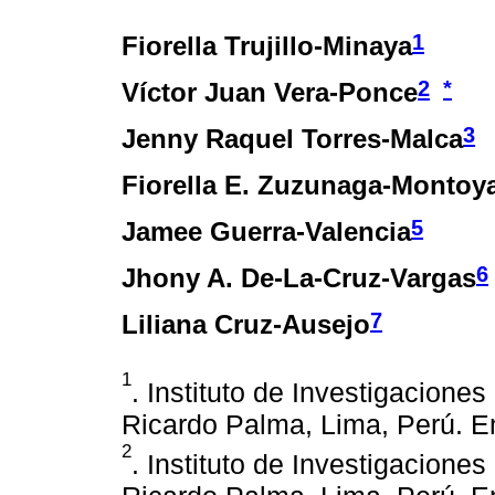
1
Fiorella Trujillo-Minaya
2
*
Víctor Juan Vera-Ponce
3
Jenny Raquel Torres-Malca
Fiorella E. Zuzunaga-Montoy
5
Jamee Guerra-Valencia
6
Jhony A. De-La-Cruz-Vargas
7
Liliana Cruz-Ausejo
1
. Instituto de Investigacione
Ricardo Palma, Lima, Perú. Ema
2
. Instituto de Investigacione