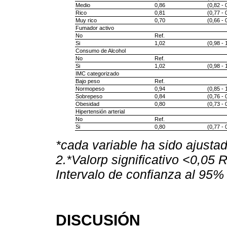
Medio
0,86
(0,82 - 
Rico
0,81
(0,77 - 
Muy rico
0,70
(0,66 - 
Fumador activo
No
Ref.
Si
1,02
(0,98 - 
Consumo de Alcohol
No
Ref.
Si
1,02
(0,98 - 
IMC categorizado
Bajo peso
Ref.
Normopeso
0,94
(0,85 - 
Sobrepeso
0,84
(0,76 - 
Obesidad
0,80
(0,73 - 
Hipertensión arterial
No
Ref.
Si
0,80
(0,77 - 
*cada variable ha sido ajustad
2.*Valorp significativo <0,05
Intervalo de confianza al 95%
DISCUSIÓN