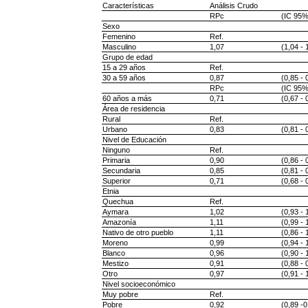
Características
Análisis Crudo
RPc
(IC 95%
Sexo
Femenino
Ref.
Masculino
1,07
(1,04 - 
Grupo de edad
15 a 29 años
Ref.
30 a 59 años
0,87
(0,85 - 
RPc
(IC 95%
60 años a más
0,71
(0,67 - 
Área de residencia
Rural
Ref.
Urbano
0,83
(0,81 - 
Nivel de Educación
Ninguno
Ref.
Primaria
0,90
(0,86 - 
Secundaria
0,85
(0,81 - 
Superior
0,71
(0,68 - 
Etnia
Quechua
Ref.
Aymara
1,02
(0,93 - 
Amazonía
1,11
(0,99 - 
Nativo de otro pueblo
1,11
(0,86 - 
Moreno
0,99
(0,94 - 
Blanco
0,96
(0,90 - 
Mestizo
0,91
(0,88 - 
Otro
0,97
(0,91 - 
Nivel socioeconómico
Muy pobre
Ref.
Pobre
0,92
(0,89 -0