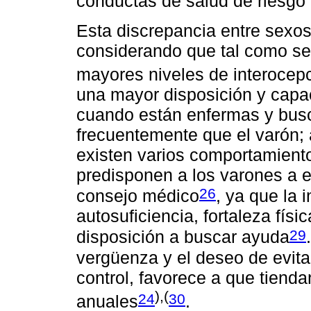
conductas de salud de riesgo
Esta discrepancia entre sexo
considerando que tal como se
mayores niveles de interocep
una mayor disposición y capa
cuando están enfermas y busc
frecuentemente que el varón; 
existen varios comportamient
predisponen a los varones a 
26
consejo médico
, ya que la 
autosuficiencia, fortaleza físi
29
disposición a buscar ayuda
vergüenza y el deseo de evitar
control, favorece a que tien
),(
24
30
anuales
.