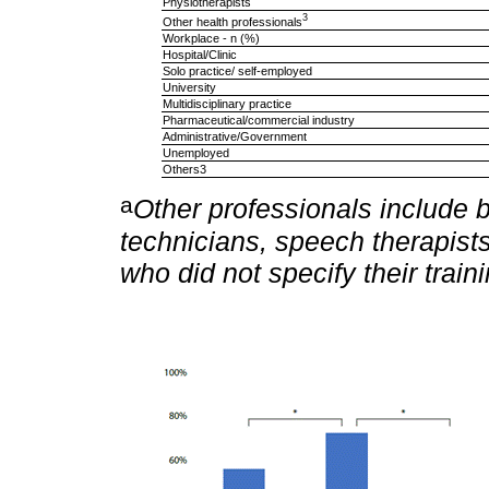
Physiotherapists
3
Other health professionals
Workplace - n (%)
Hospital/Clinic
Solo practice/ self-employed
University
Multidisciplinary practice
Pharmaceutical/commercial industry
Administrative/Government
Unemployed
Others3
a
Other professionals include b
technicians, speech therapists
who did not specify their traini