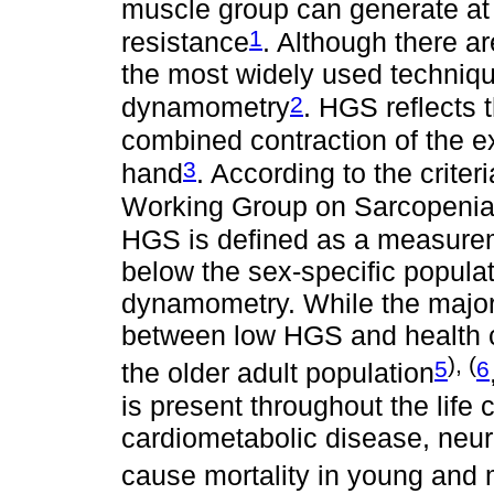
muscle group can generate at 
1
resistance
. Although there a
the most widely used techniqu
2
dynamometry
. HGS reflects
combined contraction of the ex
3
hand
. According to the crite
Working Group on Sarcopeni
HGS is defined as a measurem
below the sex-specific popula
dynamometry. While the majori
between low HGS and health co
), (
5
6
the older adult population
is present throughout the life 
cardiometabolic disease, neu
cause mortality in young and 