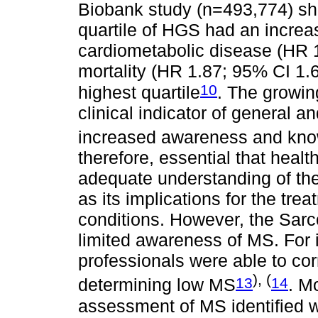
Biobank study (n=493,774) sho
quartile of HGS had an increa
cardiometabolic disease (HR 1
mortality (HR 1.87; 95% CI 1.
10
highest quartile
. The growi
clinical indicator of general a
increased awareness and know
therefore, essential that heal
adequate understanding of the 
as its implications for the tre
conditions. However, the Sa
limited awareness of MS. For 
professionals were able to corre
), (
13
14
determining low MS
. M
assessment of MS identified w