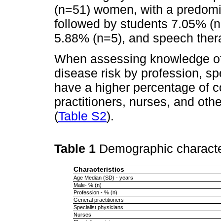
(n=51) women, with a predomin
followed by students 7.05% (n
5.88% (n=5), and speech thera
When assessing knowledge of
disease risk by profession, sp
have a higher percentage of c
practitioners, nurses, and othe
(
Table S2
).
Table 1
Demographic character
Characteristics
Age Median (SD) - years
Male- % (n)
Profession - % (n)
General practitioners
Specialist physicians
Nurses