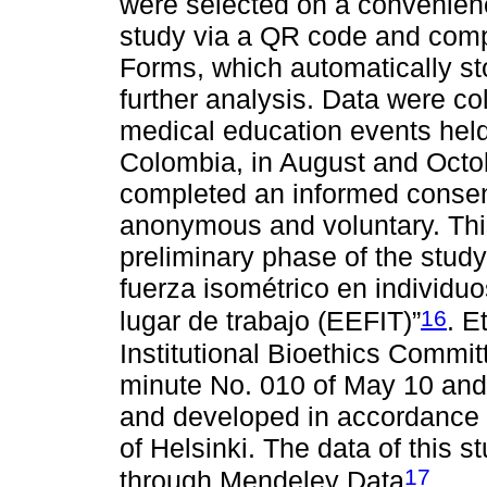
were selected on a convenienc
study via a QR code and comp
Forms, which automatically st
further analysis. Data were col
medical education events he
Colombia, in August and Octobe
completed an informed consent
anonymous and voluntary. Thi
preliminary phase of the study
fuerza isométrico en individu
16
lugar de trabajo (EEFIT)”
. E
Institutional Bioethics Commit
minute No. 010 of May 10 and
and developed in accordance w
of Helsinki. The data of this 
17
through Mendeley Data
.